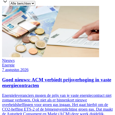
Nieuws
Energie
7 augustus 2026
Goed nieuws: ACM verbiedt prijsverhoging in vaste
energiecontracten
Energieleveranciers mogen de prijs van je vaste energiecontract niet
zomaar verhogen. Ook niet als er binnenkort nieuwe
overheidsheffingen voor groen gas ingaan. Het gaat hierbij om de
CO2-heffing ETS-2 of de bijmengverplichting groen gas. Dat maakt
de Autoriteit Consument en Markt (ACM) deze week duidelijk.