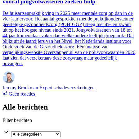
vooral jongvolwassenen zoeken hulp
De huisartsenpraktijk ving in 2025 meer mentale zorg op dan in de
vier jaar ervoor. Het aantal gesprekken met de praktijkondersteuner
geestelijke gezondheidszorg (POH-GGZ) steeg met 4% en kwam
uit op het hoogste niveau sinds 2021. Jongvolwassenen van 18 tot
44 jaar komen daar vaker dan welke andere leeftijdsgroep ook. Dat
blijkt uit de jaarcijfers van het Nivel, het Nederlands instituut voor
Onderzoek van de Gezondheidszorg. Een analyse van
vergelijkingswebsite Overstappen.nl van de polisvoorwaarden 2026
laat zien dat verzekeraars deze zorgvraag maar gedeeltelijk
opvangen.
Jeremy Broekman
Expert schadeverzekeringen
Geen reacties
Alle berichten
Filter berichten