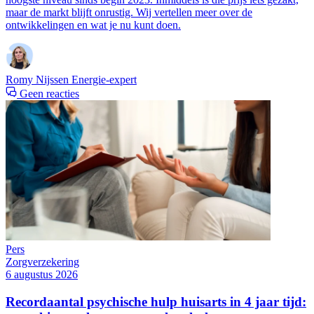
maar de markt blijft onrustig. Wij vertellen meer over de
ontwikkelingen en wat je nu kunt doen.
Romy Nijssen
Energie-expert
Geen reacties
Pers
Zorgverzekering
6 augustus 2026
Recordaantal psychische hulp huisarts in 4 jaar tijd: