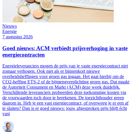
Nieuws
Energie
7 augustus 2026
Goed nieuws: ACM verbiedt prijsverhoging in vaste
energiecontracten
Energieleveranciers mogen de prijs van je vaste energiecontract niet
zomaar verhogen. Ook niet als er binnenkort nieuwe
overheidsheffingen voor groen gas ingaan. Het gaat hierbij om de
CO2-heffing ETS-2 of de bijmengverplichting groen gas. Dat maakt
de Autoriteit Consument en Markt (ACM) deze week duidelijk.
Verschillende leveranciers probeerden deze toekomstige kosten via
de voorwaarden toch door te berekenen. De toezichthouder greep
daarom in. Heb je een vast energiecontract, of overweeg je er een af
te sluiten? Dan is er goed nieuws: jouw afgesproken prijs blijft écht
vast