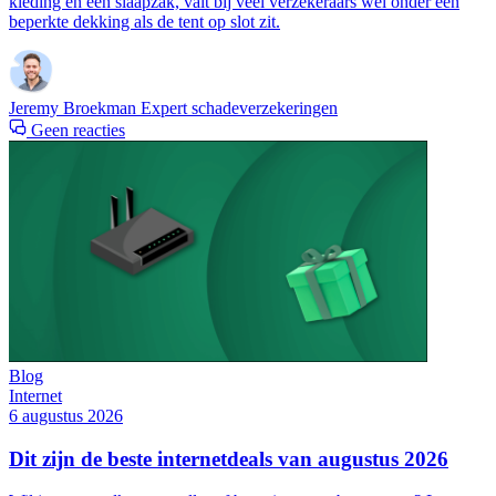
kleding en een slaapzak, valt bij veel verzekeraars wel onder een
beperkte dekking als de tent op slot zit.
Jeremy Broekman
Expert schadeverzekeringen
Geen reacties
Blog
Internet
6 augustus 2026
Dit zijn de beste internetdeals van augustus 2026