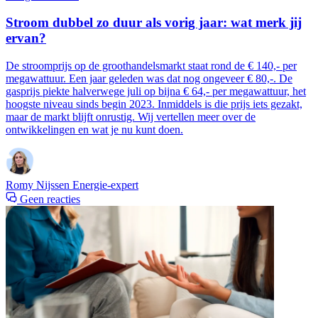
Stroom dubbel zo duur als vorig jaar: wat merk jij
ervan?
De stroomprijs op de groothandelsmarkt staat rond de € 140,- per
megawattuur. Een jaar geleden was dat nog ongeveer € 80,-. De
gasprijs piekte halverwege juli op bijna € 64,- per megawattuur, het
hoogste niveau sinds begin 2023. Inmiddels is die prijs iets gezakt,
maar de markt blijft onrustig. Wij vertellen meer over de
ontwikkelingen en wat je nu kunt doen.
Romy Nijssen
Energie-expert
Geen reacties