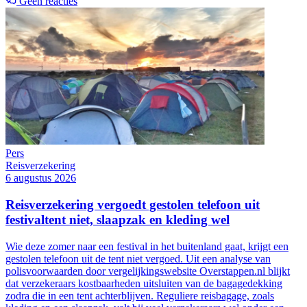
Geen reacties
Pers
Reisverzekering
6 augustus 2026
Reisverzekering vergoedt gestolen telefoon uit
festivaltent niet, slaapzak en kleding wel
Wie deze zomer naar een festival in het buitenland gaat, krijgt een
gestolen telefoon uit de tent niet vergoed. Uit een analyse van
polisvoorwaarden door vergelijkingswebsite Overstappen.nl blijkt
dat verzekeraars kostbaarheden uitsluiten van de bagagedekking
zodra die in een tent achterblijven. Reguliere reisbagage, zoals