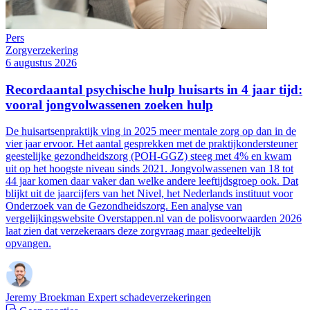
Pers
Zorgverzekering
6 augustus 2026
Recordaantal psychische hulp huisarts in 4 jaar tijd:
vooral jongvolwassenen zoeken hulp
De huisartsenpraktijk ving in 2025 meer mentale zorg op dan in de
vier jaar ervoor. Het aantal gesprekken met de praktijkondersteuner
geestelijke gezondheidszorg (POH-GGZ) steeg met 4% en kwam
uit op het hoogste niveau sinds 2021. Jongvolwassenen van 18 tot
44 jaar komen daar vaker dan welke andere leeftijdsgroep ook. Dat
blijkt uit de jaarcijfers van het Nivel, het Nederlands instituut voor
Onderzoek van de Gezondheidszorg. Een analyse van
vergelijkingswebsite Overstappen.nl van de polisvoorwaarden 2026
laat zien dat verzekeraars deze zorgvraag maar gedeeltelijk
opvangen.
Jeremy Broekman
Expert schadeverzekeringen