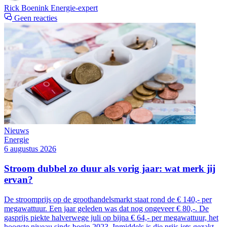
Rick Boenink
Energie-expert
Geen reacties
Nieuws
Energie
6 augustus 2026
Stroom dubbel zo duur als vorig jaar: wat merk jij
ervan?
De stroomprijs op de groothandelsmarkt staat rond de € 140,- per
megawattuur. Een jaar geleden was dat nog ongeveer € 80,-. De
gasprijs piekte halverwege juli op bijna € 64,- per megawattuur, het
hoogste niveau sinds begin 2023. Inmiddels is die prijs iets gezakt,