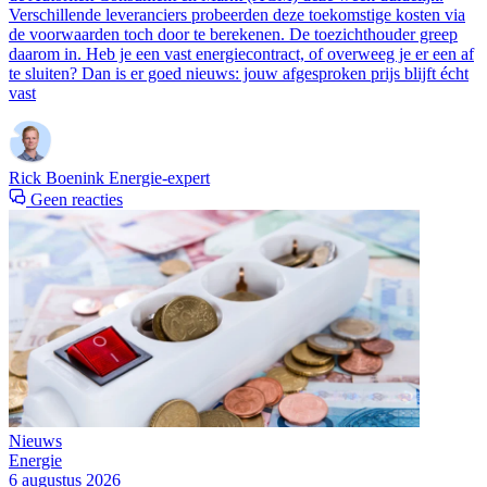
Verschillende leveranciers probeerden deze toekomstige kosten via
de voorwaarden toch door te berekenen. De toezichthouder greep
daarom in. Heb je een vast energiecontract, of overweeg je er een af
te sluiten? Dan is er goed nieuws: jouw afgesproken prijs blijft écht
vast
Rick Boenink
Energie-expert
Geen reacties
Nieuws
Energie
6 augustus 2026