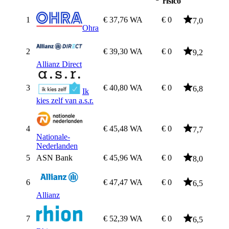
risico
1
€ 37,76
WA
€ 0
7,0
Ohra
2
€ 39,30
WA
€ 0
9,2
Allianz Direct
3
€ 40,80
WA
€ 0
6,8
Ik
kies zelf van a.s.r.
4
€ 45,48
WA
€ 0
7,7
Nationale-
Nederlanden
5
ASN Bank
€ 45,96
WA
€ 0
8,0
6
€ 47,47
WA
€ 0
6,5
Allianz
7
€ 52,39
WA
€ 0
6,5