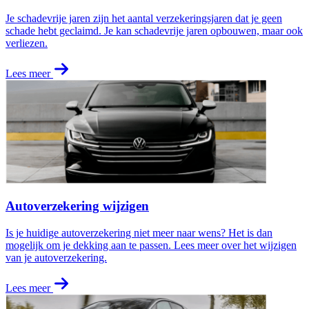
Je schadevrije jaren zijn het aantal verzekeringsjaren dat je geen
schade hebt geclaimd. Je kan schadevrije jaren opbouwen, maar ook
verliezen.
Lees meer
Autoverzekering wijzigen
Is je huidige autoverzekering niet meer naar wens? Het is dan
mogelijk om je dekking aan te passen. Lees meer over het wijzigen
van je autoverzekering.
Lees meer