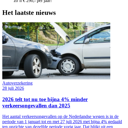
zo’n € 290,- per jaar!
Het laatste nieuws
Autoverzekering
28 juli 2026
2026 telt tot nu toe bijna 4% minder
verkeersongevallen dan 2025
Het aantal verkeersongevallen op de Nederlandse wegen is in de
periode van 1 januari tot en met 27 juli 2026 met bijna 4% gedaald
ten opzichte van dezelfde periode vorig jaar. Dat blijkt uit een