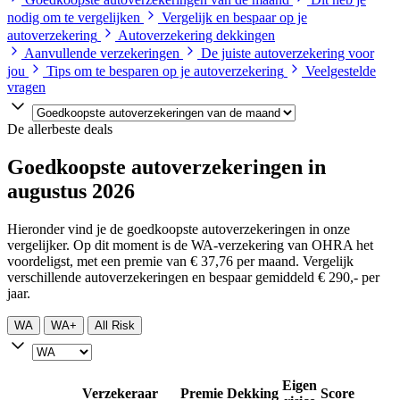
nodig om te vergelijken
Vergelijk en bespaar op je
autoverzekering
Autoverzekering dekkingen
Aanvullende verzekeringen
De juiste autoverzekering voor
jou
Tips om te besparen op je autoverzekering
Veelgestelde
vragen
De allerbeste deals
Goedkoopste autoverzekeringen in
augustus 2026
Hieronder vind je de goedkoopste autoverzekeringen in onze
vergelijker. Op dit moment is de WA-verzekering van OHRA het
voordeligst, met een premie van € 37,76 per maand. Vergelijk
verschillende autoverzekeringen en bespaar gemiddeld € 290,- per
jaar.
WA
WA+
All Risk
Eigen
Verzekeraar
Premie
Dekking
Score