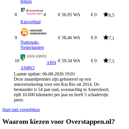
Rhion
8
€ 56,95
WA
€ 0
6,5
Klaverblad
9
€ 58,46
WA
€ 0
7,1
Nationale-
Nederlanden
10
€ 59,34
WA
€ 0
7,5
ABN
AMRO
Laatste update: 06-08-2026 19:01
Deze maandpremies zijn gebaseerd op een
autoverzekering voor een Kia Rio uit 2014. De
bestuurder is 54 jaar oud, woonachtig in Amersfoort,
rijdt 10.000 kilometer per jaar en heeft 5 schadevrije
jaren.
Start met vergelijken
Waarom kiezen voor Overstappen.nl?