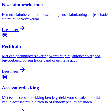
No-claimbeschermer
Een no-claimbeschermer beschermt je no-claimkorting als je schade
claimt bij je verzekeraar.
Lees meer
Pechhulp
Met een pechhulpverzekering wordt hulp bij autopech vergoed,
bijvoorbeeld bij een lekke band of een lege accu.
Lees meer
Accessoiredekking
Met een accessoiredekking ben je gedekt voor schade en diefstal
van je accessoires, die zich in of rondom je auto bevinden.