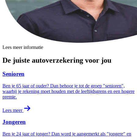
Lees meer informatie
De juiste autoverzekering voor jou
Senioren
Ben je 65 jaar of ouder? Dan behoor je tot de groep "senioren",
waarbij je rekening moet houden met de leeftijdsgrens en een hogere
premie.
Lees meer
Jongeren
Ben je 24 jaar of jonger? Dan word je aangemerkt als "jongere" en