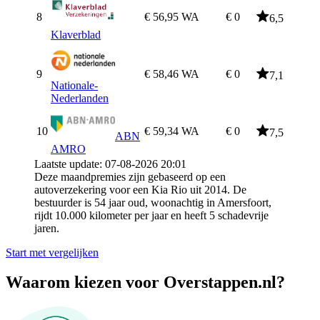
8
€ 56,95
WA
€ 0
6,5
Klaverblad
9
€ 58,46
WA
€ 0
7,1
Nationale-
Nederlanden
10
€ 59,34
WA
€ 0
7,5
ABN
AMRO
Laatste update: 07-08-2026 20:01
Deze maandpremies zijn gebaseerd op een
autoverzekering voor een Kia Rio uit 2014. De
bestuurder is 54 jaar oud, woonachtig in Amersfoort,
rijdt 10.000 kilometer per jaar en heeft 5 schadevrije
jaren.
Start met vergelijken
Waarom kiezen voor Overstappen.nl?