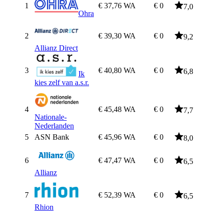
1
€ 37,76
WA
€ 0
7,0
Ohra
2
€ 39,30
WA
€ 0
9,2
Allianz Direct
3
€ 40,80
WA
€ 0
6,8
Ik
kies zelf van a.s.r.
4
€ 45,48
WA
€ 0
7,7
Nationale-
Nederlanden
5
ASN Bank
€ 45,96
WA
€ 0
8,0
6
€ 47,47
WA
€ 0
6,5
Allianz
7
€ 52,39
WA
€ 0
6,5
Rhion