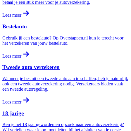
betaal je een stuk meer voor je autoverzekering.
Lees meer
Bestelauto
Gebruik jij een bestelauto? Op Overstappen.nl kun je terecht voor
het verzekeren van jouw bestelauto.
Lees meer
Tweede auto verzekeren
Wanneer je besluit een tweede auto aan te schaffen, heb je natuurlijk
ook een tweede autoverzekering nodig. Verzekeraars bieden vaak
een tweede autoregeling.
Lees meer
18-jarige
Ben je net 18 jaar geworden en opzoek naar een autoverzekering?
Wij vertellen waar je op moet letten bij het afsluiten van je eerste