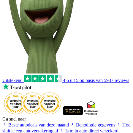
Uitstekend
4.6
uit 5 op basis van
5937
reviews
Ga snel naar
Beste autodeals van deze maand
Benodigde gegevens
Hoe
sluit je een autoverzekering af
Is mijn auto direct verzekerd