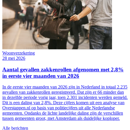
Woonverzekering
28 mei 2026
Aantal gevallen zakkenrollen afgenomen met 2,8%
in eerste vier maanden van 2026
In de eerste vier maanden van 2026 zijn in Nederland in totaal 2.235
gevallen van zakkenrollen geregistreerd. Dat zijn er 66 minder dan
in dezelfde periode vorig jaar, toen 2.301 incidenten werden gemeld.
Dit is een daling van 2,8%. Deze cijfers komen uit een analyse van
Overstappen.nl op basis van politiecijfers uit alle Nederlandse
gemeenten. Ondanks de lichte landelijke daling zijn de verschillen
tussen gemeenten groot, met Amsterdam als duidelijke koploper.
Alle berichten