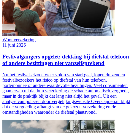
Woonverzekering
11 juni 2026
Festivalgangers opgelet: dekking bij diefstal telefoon
of andere bezittingen niet vanzelfsprekend
Nu het festivalseizoen weer volop van start gaat, lopen duizenden
festivalbezoekers het risico op diefstal van hun telefoon,
portemonnee of andere waardevolle bezittingen. Veel consumenten
gaan ervan uit dat hun verzekering de schade automatisch vergoedt,
maar in de praktijk blijkt dat lang niet altijd het geval. Uit een
analyse van polissen door vergelijkingswebsite Overstappen.nl blijkt
dat de vergoeding afhangt van de gekozen verzekering én de
omstandigheden waaronder de diefstal plaatsvond.