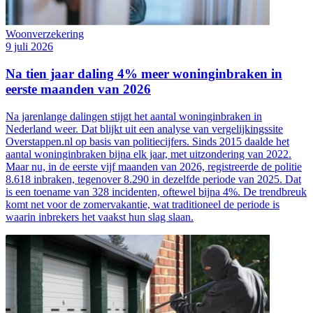
Woonverzekering
9 juli 2026
Na tien jaar daling 4% meer woninginbraken in
eerste maanden van 2026
Na jarenlange dalingen stijgt het aantal woninginbraken in
Nederland weer. Dat blijkt uit een analyse van vergelijkingssite
Overstappen.nl op basis van politiecijfers. Sinds 2015 daalde het
aantal woninginbraken bijna elk jaar, met uitzondering van 2022.
Maar nu, in de eerste vijf maanden van 2026, registreerde de politie
8.618 inbraken, tegenover 8.290 in dezelfde periode van 2025. Dat
is een toename van 328 incidenten, oftewel bijna 4%. De trendbreuk
komt net voor de zomervakantie, wat traditioneel de periode is
waarin inbrekers het vaakst hun slag slaan.