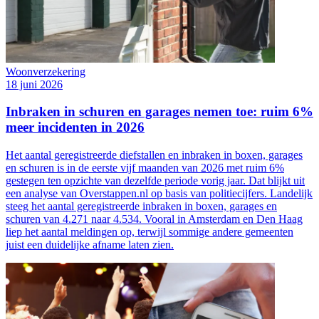
Woonverzekering
18 juni 2026
Inbraken in schuren en garages nemen toe: ruim 6%
meer incidenten in 2026
Het aantal geregistreerde diefstallen en inbraken in boxen, garages
en schuren is in de eerste vijf maanden van 2026 met ruim 6%
gestegen ten opzichte van dezelfde periode vorig jaar. Dat blijkt uit
een analyse van Overstappen.nl op basis van politiecijfers. Landelijk
steeg het aantal geregistreerde inbraken in boxen, garages en
schuren van 4.271 naar 4.534. Vooral in Amsterdam en Den Haag
liep het aantal meldingen op, terwijl sommige andere gemeenten
juist een duidelijke afname laten zien.