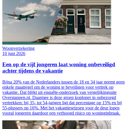
Woonverzekering
10 juni 2026
Een op de vijf jongeren laat woning onbeveiligd
achter tijdens de vakantie
Bijna 20% van de Nederlanders tussen de 18 en 34 jaar neemt geen
enkele maatregel om de woning te beveiligen voor vertrek op
vakantie. Dat blijkt uit enquête-onderzoek van vergelijkingssite
Overstappen.nl. Daarmee is deze groep koploper in onbezorgd
vertrekken: bij 35- tot 54-jarigen ligt dat percentage op 15% en bij
55-plussers op 16%. Met het vakantieseizoen voor de deur lopen
vooral jongeren daardoor een verhoogd risico op woninginbraak.