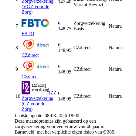
Zorgverzekering
147,40
Variant Bewuzt
(VGZ voor de
Zorg)
€
Zorgverzekering
7
Natura
148,75
Basis
FBTO
€
8
CZdirect
Natura
148,95
CZdirect
€
9
CZdirect
Natura
148,95
CZdirect
IZZ
€
10
CZdirect
Natura
Zorgverzekering
148,95
(CZ voor de
Zorg)
Laatste update: 08-08-2026 18:00
Deze maandpremies zijn gebaseerd op een
zorgverzekering voor een vrouw van 46 jaar uit
Barneveld, met het verplichte eigen risico van € 385.