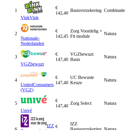
€
1
Basisverzekering
Combinatie
142,40
VinkVink
€
Zorg Voordelig +
2
Natura
142,45
Fit module
Nationale-
Nederlanden
€
VGZbewuzt
3
Natura
147,40
Basis
VGZbewuzt
€
UC Bewuste
4
Natura
147,40
Keuze
UnitedConsumers
(VGZ)
€
5
Zorg Select
Natura
147,40
Univé
IZZ
IZZ
€
6
Basisverzekering,
Natura