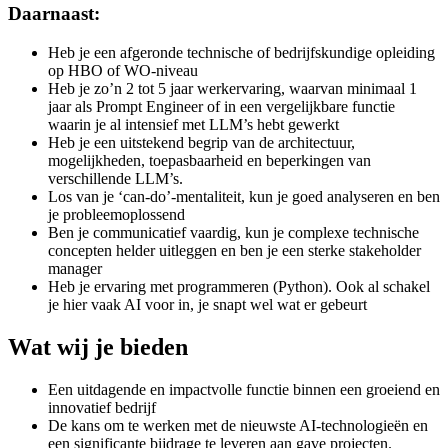
Daarnaast:
Heb je een afgeronde technische of bedrijfskundige opleiding
op HBO of WO-niveau
Heb je zo’n 2 tot 5 jaar werkervaring, waarvan minimaal 1
jaar als Prompt Engineer of in een vergelijkbare functie
waarin je al intensief met LLM’s hebt gewerkt
Heb je een uitstekend begrip van de architectuur,
mogelijkheden, toepasbaarheid en beperkingen van
verschillende LLM’s.
Los van je ‘can-do’-mentaliteit, kun je goed analyseren en ben
je probleemoplossend
Ben je communicatief vaardig, kun je complexe technische
concepten helder uitleggen en ben je een sterke stakeholder
manager
Heb je ervaring met programmeren (Python). Ook al schakel
je hier vaak AI voor in, je snapt wel wat er gebeurt
Wat wij je bieden
Een uitdagende en impactvolle functie binnen een groeiend en
innovatief bedrijf
De kans om te werken met de nieuwste AI-technologieën en
een significante bijdrage te leveren aan gave projecten.