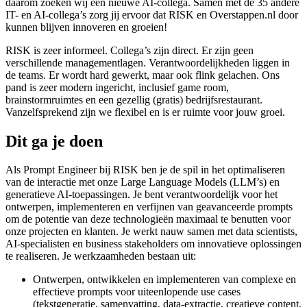
daarom zoeken wij een nieuwe AI-collega. Samen met de 35 andere
IT- en AI-collega’s zorg jij ervoor dat RISK en Overstappen.nl door
kunnen blijven innoveren en groeien!
RISK is zeer informeel. Collega’s zijn direct. Er zijn geen
verschillende managementlagen. Verantwoordelijkheden liggen in
de teams. Er wordt hard gewerkt, maar ook flink gelachen. Ons
pand is zeer modern ingericht, inclusief game room,
brainstormruimtes en een gezellig (gratis) bedrijfsrestaurant.
Vanzelfsprekend zijn we flexibel en is er ruimte voor jouw groei.
Dit ga je doen
Als Prompt Engineer bij RISK ben je de spil in het optimaliseren
van de interactie met onze Large Language Models (LLM’s) en
generatieve AI-toepassingen. Je bent verantwoordelijk voor het
ontwerpen, implementeren en verfijnen van geavanceerde prompts
om de potentie van deze technologieën maximaal te benutten voor
onze projecten en klanten. Je werkt nauw samen met data scientists,
AI-specialisten en business stakeholders om innovatieve oplossingen
te realiseren. Je werkzaamheden bestaan uit:
Ontwerpen, ontwikkelen en implementeren van complexe en
effectieve prompts voor uiteenlopende use cases
(tekstgeneratie, samenvatting, data-extractie, creatieve content,