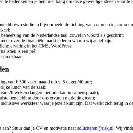
en te bedenken en je bent niet bang om deze geweldige ideeën voor te 
ante hbo/wo studie in bijvoorbeeld de richting van commercie, communi
excel;
beheersing van de Nederlandse taal, zowel in woord als geschrift;
meer over de financiële markt te leren waarin wij actief zijn;
licht: ervaring in het CMS, WordPress;
rnalistiek is een pré;
bespreekbaar.
den
ing van € 500.- per maand o.b.v. 5 dagen/40 uur;
rlijke lunch van de zaak;
 van 20 weken (langere periode kan in samenspraak);
uiste begeleiding door ons ervaren marketing team;
inclusieve werksfeer waar je jezelf kunt zijn. Dat werkt zich terug in d
e aan? Stuur dan je CV en motivatie naar
solliciteren@risk.nl
. Wij vind