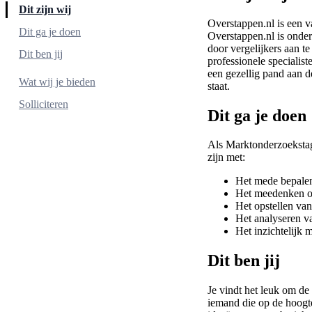
Dit zijn wij
Overstappen.nl is een v
Dit ga je doen
Overstappen.nl is onde
door vergelijkers aan t
Dit ben jij
professionele specialis
een gezellig pand aan d
Daarnaast:
Wat wij je bieden
staat.
Solliciteren
Dit ga je doen
Als Marktonderzoekstagi
zijn met:
Het mede bepale
Het meedenken o
Het opstellen van
Het analyseren v
Het inzichtelijk 
Dit ben jij
Je vindt het leuk om de 
iemand die op de hoogte