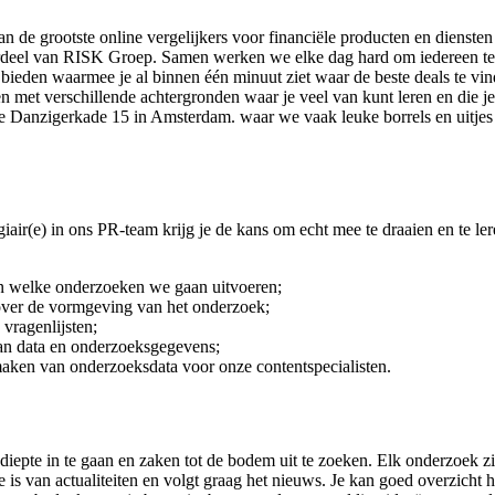
an de grootste online vergelijkers voor financiële producten en dienste
rdeel van RISK Groep. Samen werken we elke dag hard om iedereen te h
e bieden waarmee je al binnen één minuut ziet waar de beste deals te v
ten met verschillende achtergronden waar je veel van kunt leren en die j
e Danzigerkade 15 in Amsterdam. waar we vaak leuke borrels en uitjes o
air(e) in ons PR-team krijg je de kans om echt mee te draaien en te le
n welke onderzoeken we gaan uitvoeren;
ver de vormgeving van het onderzoek;
 vragenlijsten;
an data en onderzoeksgegevens;
maken van onderzoeksdata voor onze contentspecialisten.
diepte in te gaan en zaken tot de bodem uit te zoeken. Elk onderzoek zi
 is van actualiteiten en volgt graag het nieuws. Je kan goed overzicht h