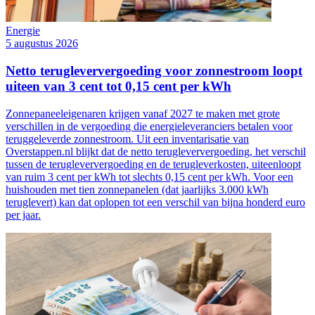
Energie
5 augustus 2026
Netto terugleververgoeding voor zonnestroom loopt
uiteen van 3 cent tot 0,15 cent per kWh
Zonnepaneeleigenaren krijgen vanaf 2027 te maken met grote
verschillen in de vergoeding die energieleveranciers betalen voor
teruggeleverde zonnestroom. Uit een inventarisatie van
Overstappen.nl blijkt dat de netto terugleververgoeding, het verschil
tussen de terugleververgoeding en de terugleverkosten, uiteenloopt
van ruim 3 cent per kWh tot slechts 0,15 cent per kWh. Voor een
huishouden met tien zonnepanelen (dat jaarlijks 3.000 kWh
teruglevert) kan dat oplopen tot een verschil van bijna honderd euro
per jaar.