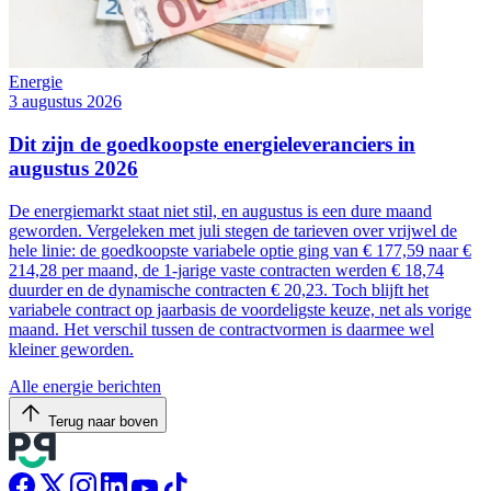
Energie
3 augustus 2026
Dit zijn de goedkoopste energieleveranciers in
augustus 2026
De energiemarkt staat niet stil, en augustus is een dure maand
geworden. Vergeleken met juli stegen de tarieven over vrijwel de
hele linie: de goedkoopste variabele optie ging van € 177,59 naar €
214,28 per maand, de 1-jarige vaste contracten werden € 18,74
duurder en de dynamische contracten € 20,23. Toch blijft het
variabele contract op jaarbasis de voordeligste keuze, net als vorige
maand. Het verschil tussen de contractvormen is daarmee wel
kleiner geworden.
Alle energie berichten
Terug naar boven