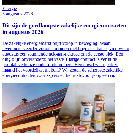
Energie
5 augustus 2026
Dit zijn de goedkoopste zakelijke energiecontracten
in augustus 2026
De zakelijke energiemarkt blijft volop in beweging. Waar
leveranciers eerder vooral strooiden met hoge cashbacks, zien we in
augustus een spannende nek-aan-nekrace om de eerste plek. Eén
ding blijft onveranderd: het vaste 1-jarige contract is veruit de
populairste keuze onder ondernemers. Benieuwd waar je deze
maand het voordeligst uit bent? Wij zetten de scherpste zakelijke
energiecontracten voor zzp'ers en het mkb voor je op een rij.