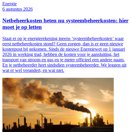
Energie
6 augustus 2026
Netbeheerkosten heten nu systeembeheerkosten: hier
moet je op letten
Staat er op je energierekening ineens ‘systeembeheerkosten’ waar
eerst netbeheerkosten stond? Geen zorgen, dan is er geen nieuwe
kostenpost bij gekomen. Sinds de nieuwe Energiewet op 1 januari
2026 in werking trad, hebben de kosten voor je aansluiting, het
transport van stroom en gas en je meter officieel een andere naam.
En je netbeheerder heet sindsdien systeembeheerder. We leggen uit
wat er wel verandert, en wat niet.