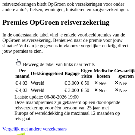
reisverzekeringen biedt OpGroen ook verzekeringen voor onder
andere auto’s, fietsen, woningen, huisdieren en zorgverzekeringen.
Premies OpGroen reisverzekering
In de onderstaande tabel vind je enkele voorbeeldpremies van de
OpGroen reisverzekering. Benieuwd naar de premie voor jouw
situatie? Vul dan je gegevens in via onze vergelijker en krijg direct
jouw premies te zien.
Beweeg de tabel van links naar rechts
Per
Eigen
Medische
Gevaarlij
Dekkingsgebied
Bagage
maand
risico
kosten
sporten
€ 4,03
Wereld
€ 3.000
€ 50
Nee
Nee
€ 4,03
Wereld
€ 3.000
€ 50
Nee
Nee
Laatste update: 06-08-2026 19:00
Deze maandpremies zijn gebaseerd op een doorlopende
reisverzekering voor één persoon van 25 jaar, met
Europa of werelddekking die maximaal 12 maanden op
reis gaat.
Vergelijk met andere verzekeraars