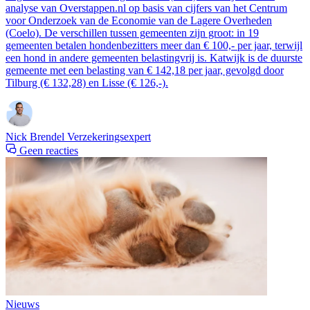
analyse van Overstappen.nl op basis van cijfers van het Centrum
voor Onderzoek van de Economie van de Lagere Overheden
(Coelo). De verschillen tussen gemeenten zijn groot: in 19
gemeenten betalen hondenbezitters meer dan € 100,- per jaar, terwijl
een hond in andere gemeenten belastingvrij is. Katwijk is de duurste
gemeente met een belasting van € 142,18 per jaar, gevolgd door
Tilburg (€ 132,28) en Lisse (€ 126,-).
Nick Brendel
Verzekeringsexpert
Geen reacties
Nieuws