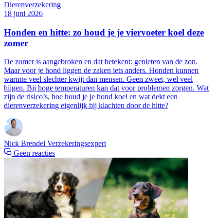
Dierenverzekering
18 juni 2026
Honden en hitte: zo houd je je viervoeter koel deze
zomer
De zomer is aangebroken en dat betekent: genieten van de zon.
Maar voor je hond liggen de zaken iets anders. Honden kunnen
warmte veel slechter kwijt dan mensen. Geen zweet, wel veel
hijgen. Bij hoge temperaturen kan dat voor problemen zorgen. Wat
zijn de risico’s, hoe houd je je hond koel en wat dekt een
dierenverzekering eigenlijk bij klachten door de hitte?
Nick Brendel
Verzekeringsexpert
Geen reacties