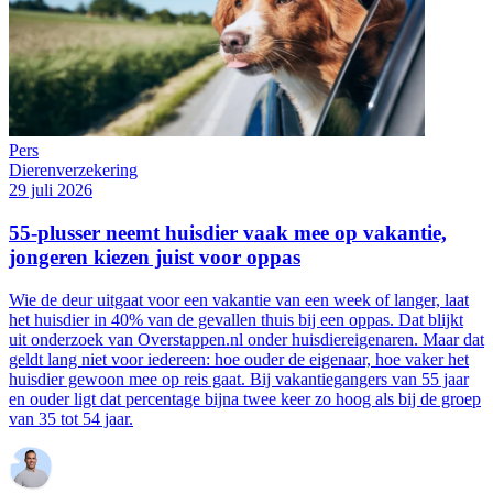
Pers
Dierenverzekering
29 juli 2026
55-plusser neemt huisdier vaak mee op vakantie,
jongeren kiezen juist voor oppas
Wie de deur uitgaat voor een vakantie van een week of langer, laat
het huisdier in 40% van de gevallen thuis bij een oppas. Dat blijkt
uit onderzoek van Overstappen.nl onder huisdiereigenaren. Maar dat
geldt lang niet voor iedereen: hoe ouder de eigenaar, hoe vaker het
huisdier gewoon mee op reis gaat. Bij vakantiegangers van 55 jaar
en ouder ligt dat percentage bijna twee keer zo hoog als bij de groep
van 35 tot 54 jaar.