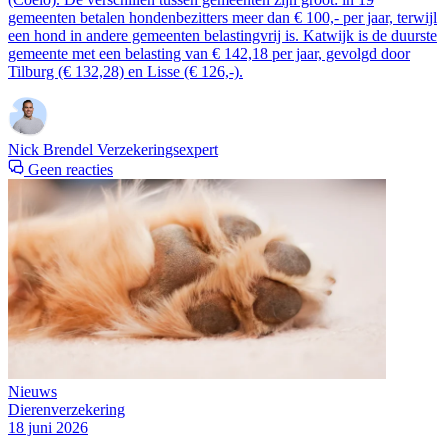
gemeenten betalen hondenbezitters meer dan € 100,- per jaar, terwijl
een hond in andere gemeenten belastingvrij is. Katwijk is de duurste
gemeente met een belasting van € 142,18 per jaar, gevolgd door
Tilburg (€ 132,28) en Lisse (€ 126,-).
Nick Brendel
Verzekeringsexpert
Geen reacties
Nieuws
Dierenverzekering
18 juni 2026