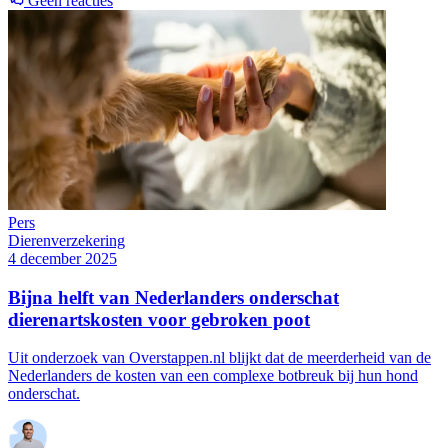
Geen reacties
Pers
Dierenverzekering
4 december 2025
Bijna helft van Nederlanders onderschat
dierenartskosten voor gebroken poot
Uit onderzoek van Overstappen.nl blijkt dat de meerderheid van de
Nederlanders de kosten van een complexe botbreuk bij hun hond
onderschat.