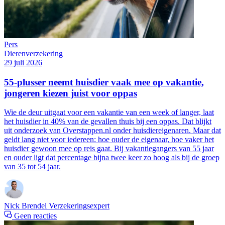
Pers
Dierenverzekering
29 juli 2026
55-plusser neemt huisdier vaak mee op vakantie,
jongeren kiezen juist voor oppas
Wie de deur uitgaat voor een vakantie van een week of langer, laat
het huisdier in 40% van de gevallen thuis bij een oppas. Dat blijkt
uit onderzoek van Overstappen.nl onder huisdiereigenaren. Maar dat
geldt lang niet voor iedereen: hoe ouder de eigenaar, hoe vaker het
huisdier gewoon mee op reis gaat. Bij vakantiegangers van 55 jaar
en ouder ligt dat percentage bijna twee keer zo hoog als bij de groep
van 35 tot 54 jaar.
Nick Brendel
Verzekeringsexpert
Geen reacties