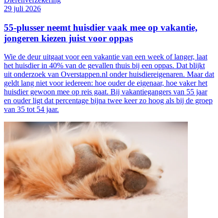
29 juli 2026
55-plusser neemt huisdier vaak mee op vakantie,
jongeren kiezen juist voor oppas
Wie de deur uitgaat voor een vakantie van een week of langer, laat
het huisdier in 40% van de gevallen thuis bij een oppas. Dat blijkt
uit onderzoek van Overstappen.nl onder huisdiereigenaren. Maar dat
geldt lang niet voor iedereen: hoe ouder de eigenaar, hoe vaker het
huisdier gewoon mee op reis gaat. Bij vakantiegangers van 55 jaar
en ouder ligt dat percentage bijna twee keer zo hoog als bij de groep
van 35 tot 54 jaar.