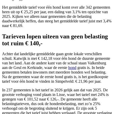
Het gemiddelde tarief voor één hond komt over alle 342 gemeenten
heen uit op € 25,25 per jaar, een daling van 3,1% ten opzichte van
2025. Kijken we alleen naar gemeenten die de belasting
daadwerkelijk heffen, dan steeg het gemiddelde tarief juist met 3,4%
naar € 81,69.
Tarieven lopen uiteen van geen belasting
tot ruim € 140,-
Achter dat landelijke gemiddelde gaan grote lokale verschillen
schuil. Katwijk is met € 142,18 voor één hond de duurste gemeente
van het land. Aan de andere kant van de schaal staan Valkenburg
aan de Geul en Kerkrade, waar de eerste
hond
gratis is. In beide
gemeenten betalen inwoners met meerdere honden wel belasting.
Na de gemeenten waar de eerste hond gratis is, is het goedkoopste
tarief voor één hond te vinden in Simpelveld: € 21,96 per jaar.
In 237 gemeenten is het tarief in 2026 gelijk aan dat van 2025. De
grootste verhoging vond plaats in Lisse, waar het tarief met 24% is
gestegen van € 101,52 naar € 126,-. De gemeente heeft alle
belastingtarieven, dus ook de hondenbelasting, met zo’n 25%
verhoogd om de begroting sluitend te krijgen. Er zijn ook 5
gemeenten die het tarief juist hebben verlaagd. De grootste verlaging