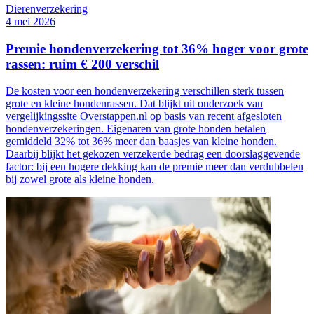
Dierenverzekering
4 mei 2026
Premie hondenverzekering tot 36% hoger voor grote
rassen: ruim € 200 verschil
De kosten voor een hondenverzekering verschillen sterk tussen
grote en kleine hondenrassen. Dat blijkt uit onderzoek van
vergelijkingssite Overstappen.nl op basis van recent afgesloten
hondenverzekeringen. Eigenaren van grote honden betalen
gemiddeld 32% tot 36% meer dan baasjes van kleine honden.
Daarbij blijkt het gekozen verzekerde bedrag een doorslaggevende
factor: bij een hogere dekking kan de premie meer dan verdubbelen
bij zowel grote als kleine honden.