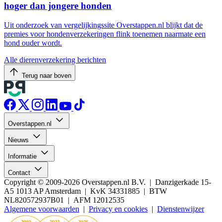
hoger dan jongere honden
Uit onderzoek van vergelijkingssite Overstappen.nl blijkt dat de
premies voor hondenverzekeringen flink toenemen naarmate een
hond ouder wordt.
Alle dierenverzekering berichten
Terug naar boven
Overstappen.nl
Nieuws
Informatie
Contact
Copyright © 2009-2026 Overstappen.nl B.V. | Danzigerkade 15-
A5 1013 AP Amsterdam | KvK 34331885 | BTW
NL820572937B01 | AFM 12012535
Algemene voorwaarden
|
Privacy en cookies
|
Dienstenwijzer