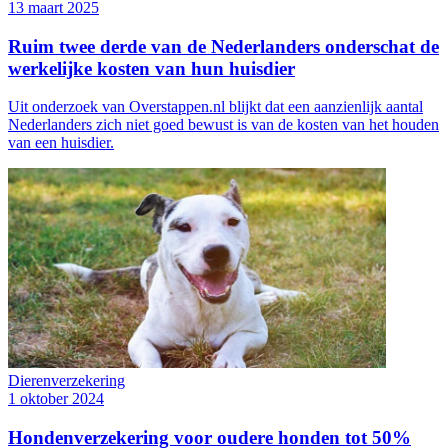
13 maart 2025
Ruim twee derde van de Nederlanders onderschat de
werkelijke kosten van hun huisdier
Uit onderzoek van Overstappen.nl blijkt dat een aanzienlijk aantal
Nederlanders zich niet goed bewust is van de kosten van het houden
van een huisdier.
Dierenverzekering
1 oktober 2024
Hondenverzekering voor oudere honden tot 50%