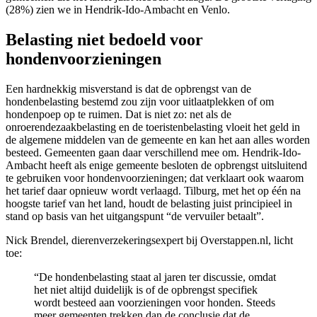
(28%) zien we in Hendrik-Ido-Ambacht en Venlo.
Belasting niet bedoeld voor
hondenvoorzieningen
Een hardnekkig misverstand is dat de opbrengst van de
hondenbelasting bestemd zou zijn voor uitlaatplekken of om
hondenpoep op te ruimen. Dat is niet zo: net als de
onroerendezaakbelasting en de toeristenbelasting vloeit het geld in
de algemene middelen van de gemeente en kan het aan alles worden
besteed. Gemeenten gaan daar verschillend mee om. Hendrik-Ido-
Ambacht heeft als enige gemeente besloten de opbrengst uitsluitend
te gebruiken voor hondenvoorzieningen; dat verklaart ook waarom
het tarief daar opnieuw wordt verlaagd. Tilburg, met het op één na
hoogste tarief van het land, houdt de belasting juist principieel in
stand op basis van het uitgangspunt “de vervuiler betaalt”.
Nick Brendel, dierenverzekeringsexpert bij Overstappen.nl, licht
toe:
“De hondenbelasting staat al jaren ter discussie, omdat
het niet altijd duidelijk is of de opbrengst specifiek
wordt besteed aan voorzieningen voor honden. Steeds
meer gemeenten trekken dan de conclusie dat de