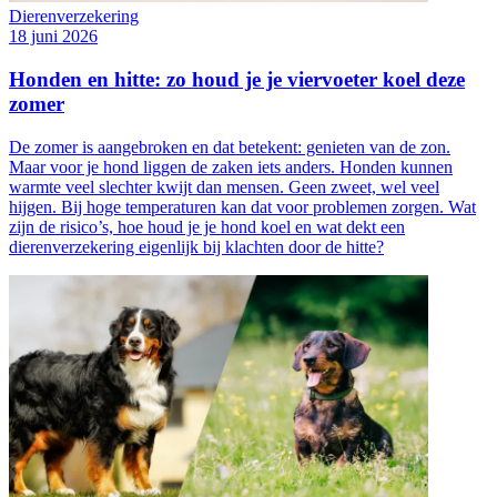
Dierenverzekering
18 juni 2026
Honden en hitte: zo houd je je viervoeter koel deze
zomer
De zomer is aangebroken en dat betekent: genieten van de zon.
Maar voor je hond liggen de zaken iets anders. Honden kunnen
warmte veel slechter kwijt dan mensen. Geen zweet, wel veel
hijgen. Bij hoge temperaturen kan dat voor problemen zorgen. Wat
zijn de risico’s, hoe houd je je hond koel en wat dekt een
dierenverzekering eigenlijk bij klachten door de hitte?