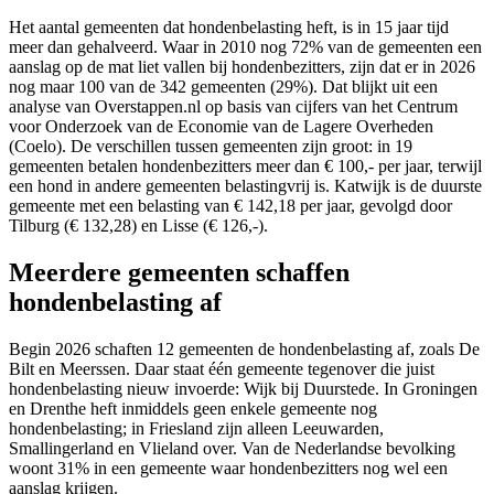
Het aantal gemeenten dat hondenbelasting heft, is in 15 jaar tijd
meer dan gehalveerd. Waar in 2010 nog 72% van de gemeenten een
aanslag op de mat liet vallen bij hondenbezitters, zijn dat er in 2026
nog maar 100 van de 342 gemeenten (29%). Dat blijkt uit een
analyse van Overstappen.nl op basis van cijfers van het Centrum
voor Onderzoek van de Economie van de Lagere Overheden
(Coelo). De verschillen tussen gemeenten zijn groot: in 19
gemeenten betalen hondenbezitters meer dan € 100,- per jaar, terwijl
een hond in andere gemeenten belastingvrij is. Katwijk is de duurste
gemeente met een belasting van € 142,18 per jaar, gevolgd door
Tilburg (€ 132,28) en Lisse (€ 126,-).
Meerdere gemeenten schaffen
hondenbelasting af
Begin 2026 schaften 12 gemeenten de hondenbelasting af, zoals De
Bilt en Meerssen. Daar staat één gemeente tegenover die juist
hondenbelasting nieuw invoerde: Wijk bij Duurstede. In Groningen
en Drenthe heft inmiddels geen enkele gemeente nog
hondenbelasting; in Friesland zijn alleen Leeuwarden,
Smallingerland en Vlieland over. Van de Nederlandse bevolking
woont 31% in een gemeente waar hondenbezitters nog wel een
aanslag krijgen.