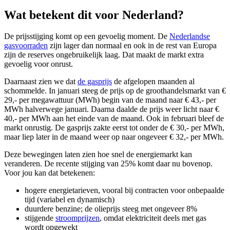
Wat betekent dit voor Nederland?
De prijsstijging komt op een gevoelig moment. De
Nederlandse
gasvoorraden
zijn lager dan normaal en ook in de rest van Europa
zijn de reserves ongebruikelijk laag. Dat maakt de markt extra
gevoelig voor onrust.
Daarnaast zien we dat
de gasprijs
de afgelopen maanden al
schommelde. In januari steeg de prijs op de groothandelsmarkt van €
29,- per megawattuur (MWh) begin van de maand naar € 43,- per
MWh halverwege januari. Daarna daalde de prijs weer licht naar €
40,- per MWh aan het einde van de maand. Ook in februari bleef de
markt onrustig. De gasprijs zakte eerst tot onder de € 30,- per MWh,
maar liep later in de maand weer op naar ongeveer € 32,- per MWh.
Deze bewegingen laten zien hoe snel de energiemarkt kan
veranderen. De recente stijging van 25% komt daar nu bovenop.
Voor jou kan dat betekenen:
hogere energietarieven, vooral bij contracten voor onbepaalde
tijd (variabel en dynamisch)
duurdere benzine; de olieprijs steeg met ongeveer 8%
stijgende
stroomprijzen
, omdat elektriciteit deels met gas
wordt opgewekt