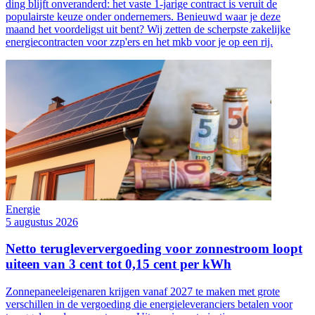
ding blijft onveranderd: het vaste 1-jarige contract is veruit de
populairste keuze onder ondernemers. Benieuwd waar je deze
maand het voordeligst uit bent? Wij zetten de scherpste zakelijke
energiecontracten voor zzp'ers en het mkb voor je op een rij.
Energie
5 augustus 2026
Netto terugleververgoeding voor zonnestroom loopt
uiteen van 3 cent tot 0,15 cent per kWh
Zonnepaneeleigenaren krijgen vanaf 2027 te maken met grote
verschillen in de vergoeding die energieleveranciers betalen voor