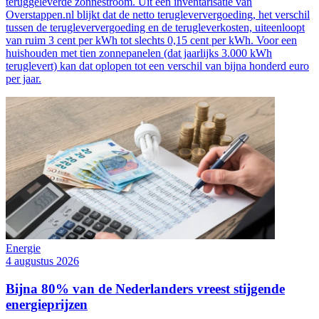
teruggeleverde zonnestroom. Uit een inventarisatie van
Overstappen.nl blijkt dat de netto terugleververgoeding, het verschil
tussen de terugleververgoeding en de terugleverkosten, uiteenloopt
van ruim 3 cent per kWh tot slechts 0,15 cent per kWh. Voor een
huishouden met tien zonnepanelen (dat jaarlijks 3.000 kWh
teruglevert) kan dat oplopen tot een verschil van bijna honderd euro
per jaar.
Energie
4 augustus 2026
Bijna 80% van de Nederlanders vreest stijgende
energieprijzen