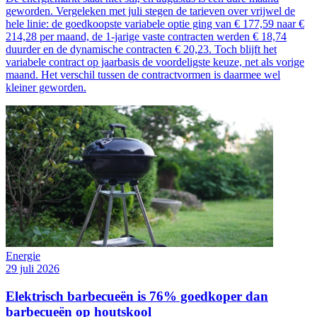
geworden. Vergeleken met juli stegen de tarieven over vrijwel de
hele linie: de goedkoopste variabele optie ging van € 177,59 naar €
214,28 per maand, de 1-jarige vaste contracten werden € 18,74
duurder en de dynamische contracten € 20,23. Toch blijft het
variabele contract op jaarbasis de voordeligste keuze, net als vorige
maand. Het verschil tussen de contractvormen is daarmee wel
kleiner geworden.
Energie
29 juli 2026
Elektrisch barbecueën is 76% goedkoper dan
barbecueën op houtskool