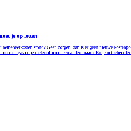
oet je op letten
rst netbeheerkosten stond? Geen zorgen, dan is er geen nieuwe kostenp
 stroom en gas en je meter officieel een andere naam. En je netbeheerde