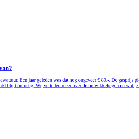
rvan?
awattuur. Een jaar geleden was dat nog ongeveer € 80,-. De gasprijs pi
arkt blijft onrustig. Wij vertellen meer over de ontwikkelingen en wat j