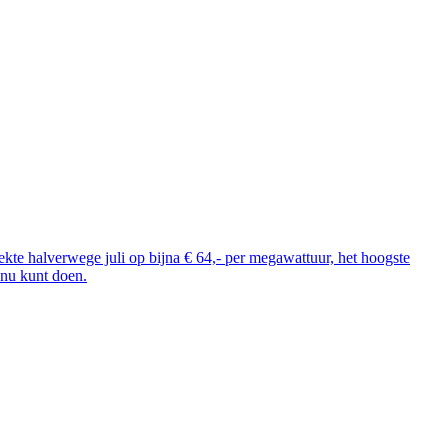
ekte halverwege juli op bijna € 64,- per megawattuur, het hoogste
e nu kunt doen.