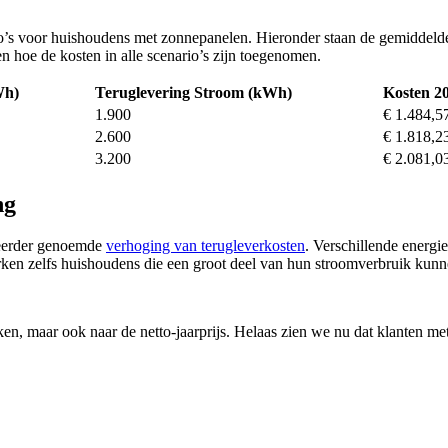
ario’s voor huishoudens met zonnepanelen. Hieronder staan de gemiddeld
en hoe de kosten in alle scenario’s zijn toegenomen.
Wh)
Teruglevering Stroom (kWh)
Kosten 20
1.900
€ 1.484,5
2.600
€ 1.818,2
3.200
€ 2.081,0
ng
de eerder genoemde
verhoging van terugleverkosten
. Verschillende energi
rken zelfs huishoudens die een groot deel van hun stroomverbruik kunn
jken, maar ook naar de netto-jaarprijs. Helaas zien we nu dat klanten me