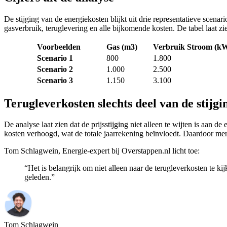
De stijging van de energiekosten blijkt uit drie representatieve scen
gasverbruik, teruglevering en alle bijkomende kosten. De tabel laat zi
Voorbeelden
Gas (m3)
Verbruik Stroom (k
Scenario 1
800
1.800
Scenario 2
1.000
2.500
Scenario 3
1.150
3.100
Terugleverkosten slechts deel van de stijgi
De analyse laat zien dat de prijsstijging niet alleen te wijten is aan 
kosten verhoogd, wat de totale jaarrekening beïnvloedt. Daardoor me
Tom Schlagwein, Energie-expert bij Overstappen.nl licht toe:
“Het is belangrijk om niet alleen naar de terugleverkosten te ki
geleden.”
Tom Schlagwein