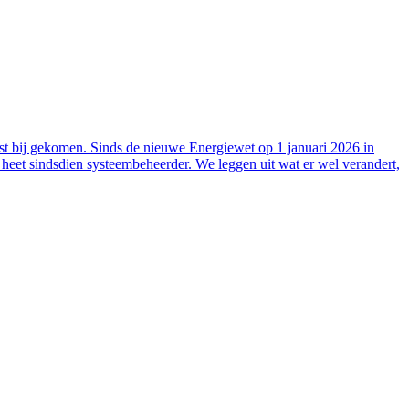
ost bij gekomen. Sinds de nieuwe Energiewet op 1 januari 2026 in
r heet sindsdien systeembeheerder. We leggen uit wat er wel verandert,