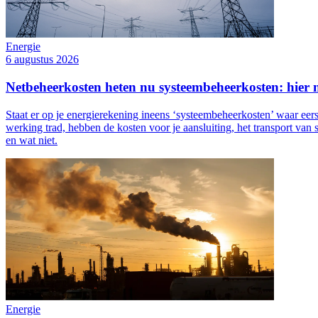
Energie
6 augustus 2026
Netbeheerkosten heten nu systeembeheerkosten: hier m
Staat er op je energierekening ineens ‘systeembeheerkosten’ waar ee
werking trad, hebben de kosten voor je aansluiting, het transport van
en wat niet.
Energie