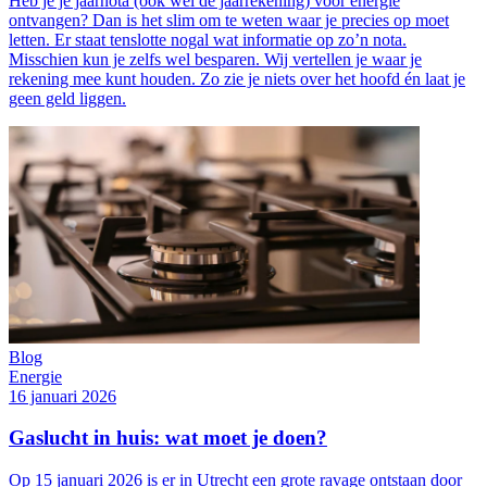
Heb je je jaarnota (ook wel de jaarrekening) voor energie
ontvangen? Dan is het slim om te weten waar je precies op moet
letten. Er staat tenslotte nogal wat informatie op zo’n nota.
Misschien kun je zelfs wel besparen. Wij vertellen je waar je
rekening mee kunt houden. Zo zie je niets over het hoofd én laat je
geen geld liggen.
Blog
Energie
16 januari 2026
Gaslucht in huis: wat moet je doen?
Op 15 januari 2026 is er in Utrecht een grote ravage ontstaan door