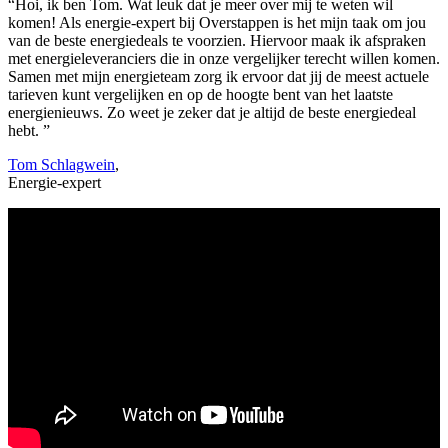
“Hoi, ik ben Tom. Wat leuk dat je meer over mij te weten wil
komen! Als energie-expert bij Overstappen is het mijn taak om jou
van de beste energiedeals te voorzien. Hiervoor maak ik afspraken
met energieleveranciers die in onze vergelijker terecht willen komen.
Samen met mijn energieteam zorg ik ervoor dat jij de meest actuele
tarieven kunt vergelijken en op de hoogte bent van het laatste
energienieuws. Zo weet je zeker dat je altijd de beste energiedeal
hebt. ”
Tom Schlagwein
,
Energie-expert