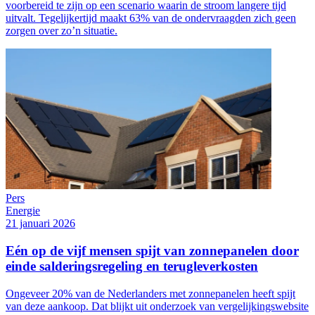
voorbereid te zijn op een scenario waarin de stroom langere tijd
uitvalt. Tegelijkertijd maakt 63% van de ondervraagden zich geen
zorgen over zo’n situatie.
Pers
Energie
21 januari 2026
Eén op de vijf mensen spijt van zonnepanelen door
einde salderingsregeling en terugleverkosten
Ongeveer 20% van de Nederlanders met zonnepanelen heeft spijt
van deze aankoop. Dat blijkt uit onderzoek van vergelijkingswebsite