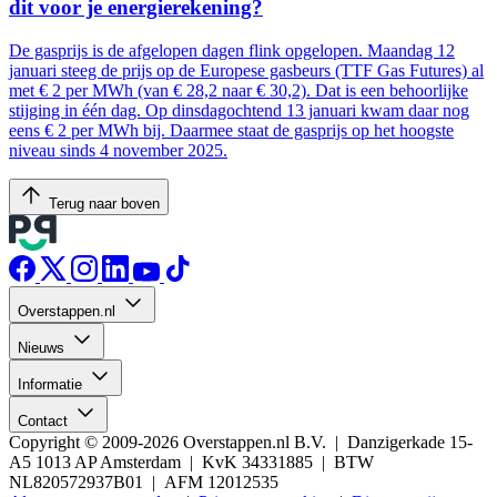
dit voor je energierekening?
De gasprijs is de afgelopen dagen flink opgelopen. Maandag 12
januari steeg de prijs op de Europese gasbeurs (TTF Gas Futures) al
met € 2 per MWh (van € 28,2 naar € 30,2). Dat is een behoorlijke
stijging in één dag. Op dinsdagochtend 13 januari kwam daar nog
eens € 2 per MWh bij. Daarmee staat de gasprijs op het hoogste
niveau sinds 4 november 2025.
Terug naar boven
Overstappen.nl
Nieuws
Informatie
Contact
Copyright © 2009-2026 Overstappen.nl B.V. | Danzigerkade 15-
A5 1013 AP Amsterdam | KvK 34331885 | BTW
NL820572937B01 | AFM 12012535