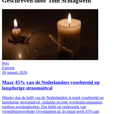
Geschreven door Tom Schlagwein
Pers
Energie
26 januari 2026
Maar 45% van de Nederlanders voorbereid op
langdurige stroomuitval
Minder dan de helft van de Nederlanders is goed voorbereid op
langdurige stroomuitval, ondanks recente overheidscampagnes
rondom noodpakketten. Dat blijkt uit onderzoek van
vergelijkingswebsite Overstappen.nl. In totaal geeft 45% aan