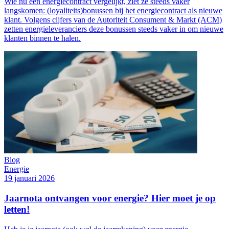
Wie nu een energiecontract vergelijkt, ziet ze steeds vaker
langskomen: (loyaliteits)bonussen bij het energiecontract als nieuwe
klant. Volgens cijfers van de Autoriteit Consument & Markt (ACM)
zetten energieleveranciers deze bonussen steeds vaker in om nieuwe
klanten binnen te halen.
Blog
Energie
19 januari 2026
Jaarnota ontvangen voor energie? Hier moet je op
letten!