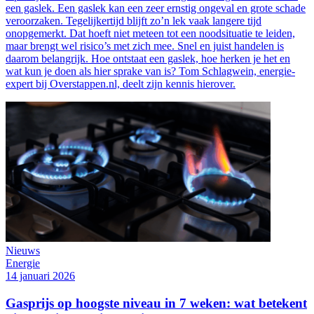
een gaslek. Een gaslek kan een zeer ernstig ongeval en grote schade
veroorzaken. Tegelijkertijd blijft zo’n lek vaak langere tijd
onopgemerkt. Dat hoeft niet meteen tot een noodsituatie te leiden,
maar brengt wel risico’s met zich mee. Snel en juist handelen is
daarom belangrijk. Hoe ontstaat een gaslek, hoe herken je het en
wat kun je doen als hier sprake van is? Tom Schlagwein, energie-
expert bij Overstappen.nl, deelt zijn kennis hierover.
Nieuws
Energie
14 januari 2026
Gasprijs op hoogste niveau in 7 weken: wat betekent