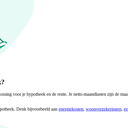
k?
ossing voor je hypotheek en de rente. Je netto-maandlasten zijn de maan
hypotheek. Denk bijvoorbeeld aan
energiekosten
,
woonverzekeringen
,
ee