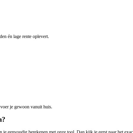
en én lage rente oplevert.
ek voer je gewoon vanuit huis.
n?
 je eenvoudig berekenen met onze tool. Dan kijk je eerst naar het exac