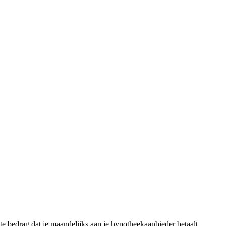
te bedrag dat je maandelijks aan je hypotheekaanbieder betaalt.