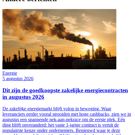
Energie
5 augustus 2026
Dit zijn de goedkoopste zakelijke energiecontracten
in augustus 2026
De zakelijke energiemarkt blijft volop in beweging. Waar
leveranciers eerder vooral strooiden met hoge cashbacks, zien we in
augustus een spannende nek-aan-nekrace om de eerste plek. Eén
ding blijft onveranderd: het vaste 1-jarige contract is veruit de
populairste keuze onder ondernemers. Benieuwd waar je deze