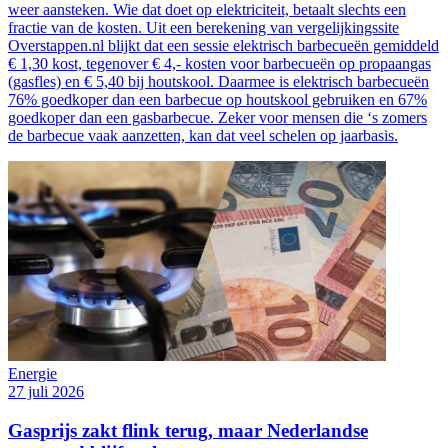
weer aansteken. Wie dat doet op elektriciteit, betaalt slechts een
fractie van de kosten. Uit een berekening van vergelijkingssite
Overstappen.nl blijkt dat een sessie elektrisch barbecueën gemiddeld
€ 1,30 kost, tegenover € 4,- kosten voor barbecueën op propaangas
(gasfles) en € 5,40 bij houtskool. Daarmee is elektrisch barbecueën
76% goedkoper dan een barbecue op houtskool gebruiken en 67%
goedkoper dan een gasbarbecue. Zeker voor mensen die ‘s zomers
de barbecue vaak aanzetten, kan dat veel schelen op jaarbasis.
Energie
27 juli 2026
Gasprijs zakt flink terug, maar Nederlandse