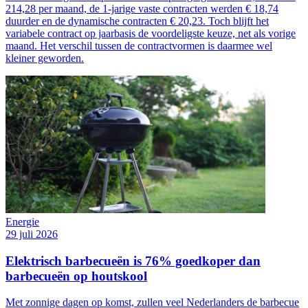
214,28 per maand, de 1-jarige vaste contracten werden € 18,74
duurder en de dynamische contracten € 20,23. Toch blijft het
variabele contract op jaarbasis de voordeligste keuze, net als vorige
maand. Het verschil tussen de contractvormen is daarmee wel
kleiner geworden.
Energie
29 juli 2026
Elektrisch barbecueën is 76% goedkoper dan
barbecueën op houtskool
Met zonnige dagen op komst, zullen veel Nederlanders de barbecue