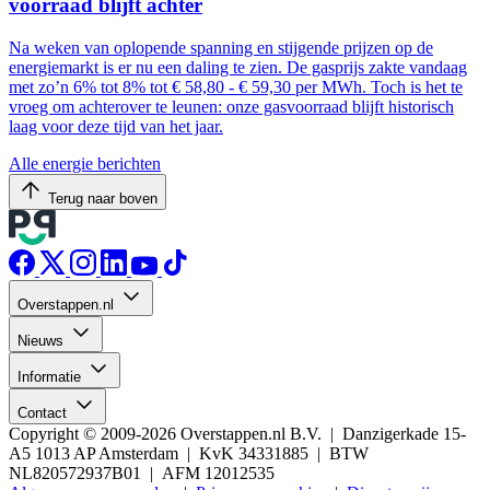
voorraad blijft achter
Na weken van oplopende spanning en stijgende prijzen op de
energiemarkt is er nu een daling te zien. De gasprijs zakte vandaag
met zo’n 6% tot 8% tot € 58,80 - € 59,30 per MWh. Toch is het te
vroeg om achterover te leunen: onze gasvoorraad blijft historisch
laag voor deze tijd van het jaar.
Alle energie berichten
Terug naar boven
Overstappen.nl
Nieuws
Informatie
Contact
Copyright © 2009-2026 Overstappen.nl B.V. | Danzigerkade 15-
A5 1013 AP Amsterdam | KvK 34331885 | BTW
NL820572937B01 | AFM 12012535