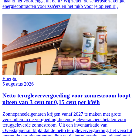
maand het voordeligst uit bent? Wij zetten de scherpste zakelijke
energiecontracten voor zzp'ers en het mkb voor je op een rij.
Energie
5 augustus 2026
Netto terugleververgoeding voor zonnestroom loopt
uiteen van 3 cent tot 0,15 cent per kWh
Zonnepaneeleigenaren krijgen vanaf 2027 te maken met grote
verschillen in de vergoeding die energieleveranciers betalen voor
teruggeleverde zonnestroom. Uit een inventarisatie van
Overstappen.nl blijkt dat de netto terugleververgoeding, het verschil
tussen de terugleververgoeding en de terugleverkosten, uiteenloopt