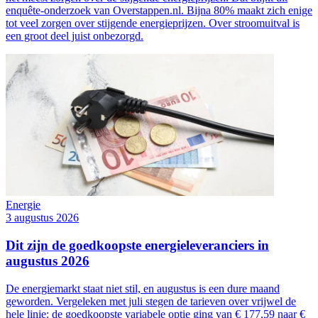
enquête-onderzoek van Overstappen.nl. Bijna 80% maakt zich enige
tot veel zorgen over stijgende energieprijzen. Over stroomuitval is
een groot deel juist onbezorgd.
Energie
3 augustus 2026
Dit zijn de goedkoopste energieleveranciers in
augustus 2026
De energiemarkt staat niet stil, en augustus is een dure maand
geworden. Vergeleken met juli stegen de tarieven over vrijwel de
hele linie: de goedkoopste variabele optie ging van € 177,59 naar €