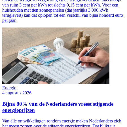
van ruim 3 cent per kWh tot slechts 0,15 cent per kWh. Voor een
huishouden met tien zonnepanelen (dat jaarlijks 3.000 kWh
teruglevert) kan dat oplopen tot een verschil van bijna honderd euro
per jaar.
Energie
4 augustus 2026
Bijna 80% van de Nederlanders vreest stijgende
energieprijzen
Van alle ontwikkelingen rondom energie maken Nederlanders zich
het meest zorgen over de stijgende energieprijzen. Dat blijkt uit