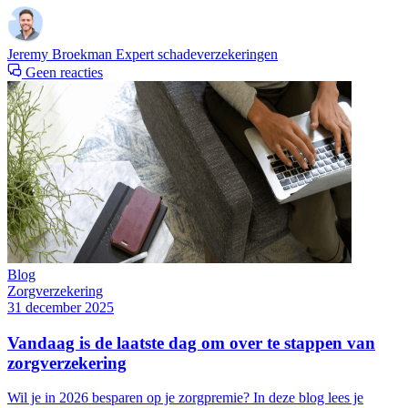
Jeremy Broekman
Expert schadeverzekeringen
Geen reacties
Blog
Zorgverzekering
31 december 2025
Vandaag is de laatste dag om over te stappen van
zorgverzekering
Wil je in 2026 besparen op je zorgpremie? In deze blog lees je