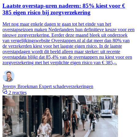
Laatste overstap-uren naderen: 85% kiest voor €
385 eigen risico bij zorgverzekering
Met nog maar enkele dagen te gaan tot het einde van het
overstapseizoen maken Nederlanders hun definitieve keuze voor een
nieuwe zorgverzekering. Eerder deze maand bleek uit onderzoek
van vergelijkingswebsite Overstappen.nl al dat meer dan 80% van
de verzekerden kiest voor het laagste eigen risico. In de laatste
overstapdagen wordt dit beeld alleen maar sterker: uit recente
overstapdata blijkt dat 85,4% van de overstappers nu kiest voor een
zorgverzekering met het verplichte eigen risico van € 385,-.
Jeremy Broekman
Expert schadeverzekeringen
2 reacties