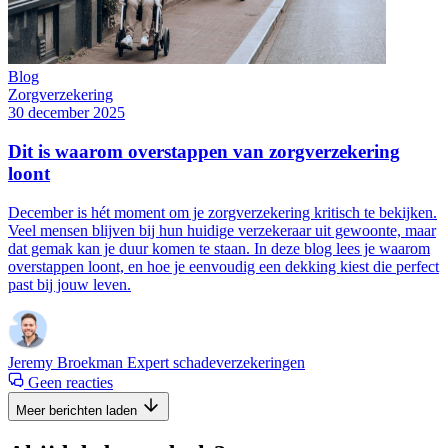
Blog
Zorgverzekering
30 december 2025
Dit is waarom overstappen van zorgverzekering
loont
December is hét moment om je zorgverzekering kritisch te bekijken.
Veel mensen blijven bij hun huidige verzekeraar uit gewoonte, maar
dat gemak kan je duur komen te staan. In deze blog lees je waarom
overstappen loont, en hoe je eenvoudig een dekking kiest die perfect
past bij jouw leven.
Jeremy Broekman
Expert schadeverzekeringen
Geen reacties
Meer berichten laden