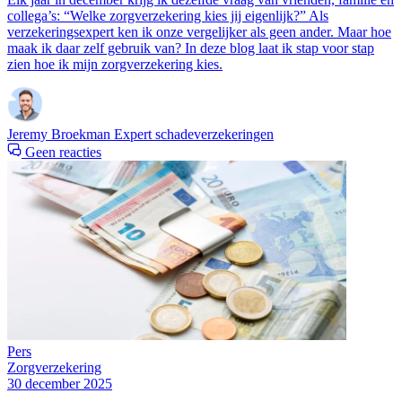
collega’s: “Welke zorgverzekering kies jij eigenlijk?” Als
verzekeringsexpert ken ik onze vergelijker als geen ander. Maar hoe
maak ik daar zelf gebruik van? In deze blog laat ik stap voor stap
zien hoe ik mijn zorgverzekering kies.
Jeremy Broekman
Expert schadeverzekeringen
Geen reacties
Pers
Zorgverzekering
30 december 2025