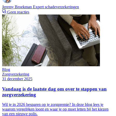
Jeremy Broekman
Expert schadeverzekeringen
Geen reacties
Blog
Zorgverzekering
31 december 2025
Vandaag is de laatste dag om over te stappen van
zorgverzekering
Wil je in 2026 besparen op je zorgpremie? In deze blog lees je
waarom vergelijken loont en waar je op moet letten bij het kiezen
van een nieuwe polis.