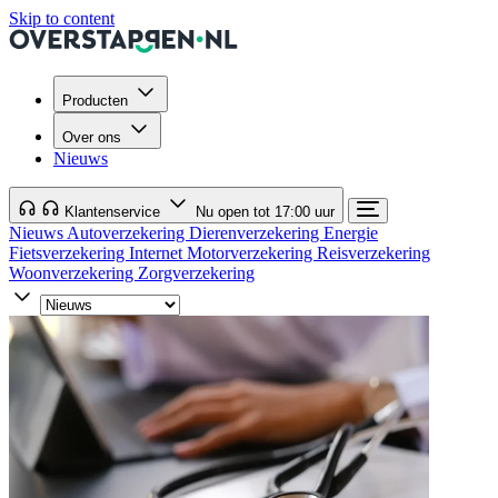
Skip to content
Producten
Over ons
Nieuws
Klantenservice
Nu open tot 17:00 uur
Nieuws
Autoverzekering
Dierenverzekering
Energie
Fietsverzekering
Internet
Motorverzekering
Reisverzekering
Woonverzekering
Zorgverzekering