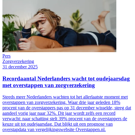
Pers
Zorgverzekering
31 december 2025
Recordaantal Nederlanders wacht tot oudejaarsdag
met overstappen van zorgverzekering
Steeds meer Nederlanders wachten tot het allerlaatste moment met
overstappen van zorgverzekering. Waar drie jaar geleden 18%
procent van de overstappers pas op 31 december wisselde, steeg dat
aandeel vorig jaar naar 32%. Dit jaar wordt zelfs een record
verwacht: naar schatting stelt 39% procent van de overstappers de
keuze uit tot oudejaarsdag. Dat blijkt uit een prognose van
overstapdata van vergelijkingswebsite Overstappen.nl.