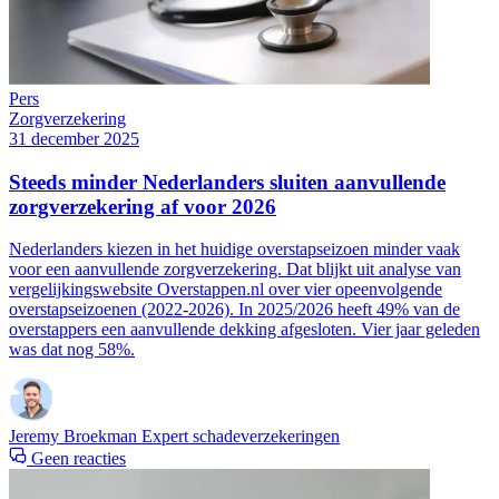
Pers
Zorgverzekering
31 december 2025
Steeds minder Nederlanders sluiten aanvullende
zorgverzekering af voor 2026
Nederlanders kiezen in het huidige overstapseizoen minder vaak
voor een aanvullende zorgverzekering. Dat blijkt uit analyse van
vergelijkingswebsite Overstappen.nl over vier opeenvolgende
overstapseizoenen (2022-2026). In 2025/2026 heeft 49% van de
overstappers een aanvullende dekking afgesloten. Vier jaar geleden
was dat nog 58%.
Jeremy Broekman
Expert schadeverzekeringen
Geen reacties