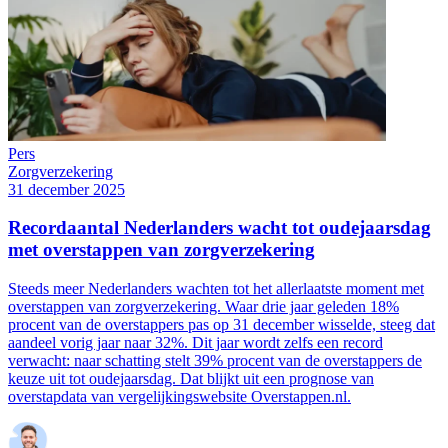
Pers
Zorgverzekering
31 december 2025
Recordaantal Nederlanders wacht tot oudejaarsdag
met overstappen van zorgverzekering
Steeds meer Nederlanders wachten tot het allerlaatste moment met
overstappen van zorgverzekering. Waar drie jaar geleden 18%
procent van de overstappers pas op 31 december wisselde, steeg dat
aandeel vorig jaar naar 32%. Dit jaar wordt zelfs een record
verwacht: naar schatting stelt 39% procent van de overstappers de
keuze uit tot oudejaarsdag. Dat blijkt uit een prognose van
overstapdata van vergelijkingswebsite Overstappen.nl.