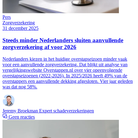
Pers
Zorgverzekering
31 december 2025
Steeds minder Nederlanders sluiten aanvullende
zorgverzekering af voor 2026
Nederlanders kiezen in het huidige overstapseizoen minder vaak
voor een aanvullende zorgverzekering. Dat blijkt uit analyse van
vergelijkingswebsite Overstappen.nl over vier opeenvolgende
overstapseizoenen (2022-2026). In 2025/2026 heeft 49% van de
overstappers een aanvullende dekking afgesloten. Vier jaar geleden
was dat nog 58%.
Jeremy Broekman
Expert schadeverzekeringen
Geen reacties