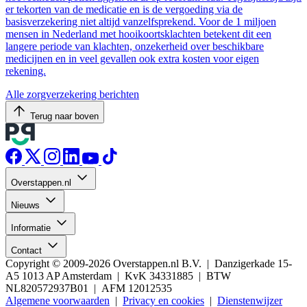
er tekorten van de medicatie en is de vergoeding via de
basisverzekering niet altijd vanzelfsprekend. Voor de 1 miljoen
mensen in Nederland met hooikoortsklachten betekent dit een
langere periode van klachten, onzekerheid over beschikbare
medicijnen en in veel gevallen ook extra kosten voor eigen
rekening.
Alle zorgverzekering berichten
Terug naar boven
Overstappen.nl
Nieuws
Informatie
Contact
Copyright © 2009-2026 Overstappen.nl B.V. | Danzigerkade 15-
A5 1013 AP Amsterdam | KvK 34331885 | BTW
NL820572937B01 | AFM 12012535
Algemene voorwaarden
|
Privacy en cookies
|
Dienstenwijzer