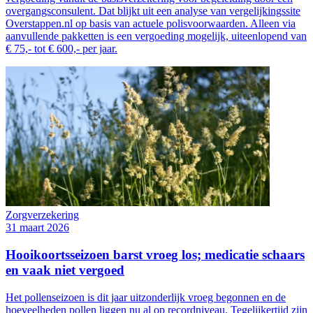
overgangsconsulent. Dat blijkt uit een analyse van vergelijkingssite
Overstappen.nl op basis van actuele polisvoorwaarden. Alleen via
aanvullende pakketten is een vergoeding mogelijk, uiteenlopend van
€ 75,- tot € 600,- per jaar.
Zorgverzekering
31 maart 2026
Hooikoortsseizoen barst vroeg los; medicatie schaars
en vaak niet vergoed
Het pollenseizoen is dit jaar uitzonderlijk vroeg begonnen en de
hoeveelheden pollen liggen nu al op recordniveau. Tegelijkertijd zijn