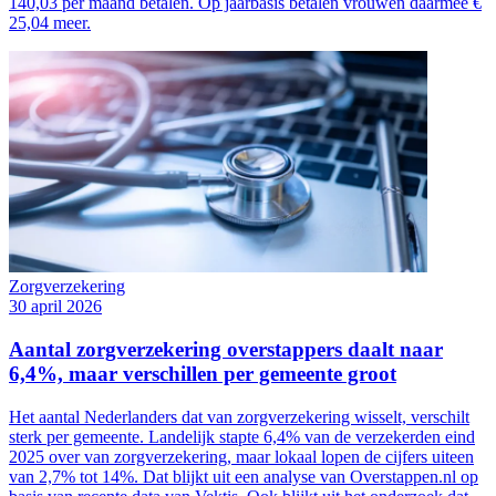
140,03 per maand betalen. Op jaarbasis betalen vrouwen daarmee €
25,04 meer.
Zorgverzekering
30 april 2026
Aantal zorgverzekering overstappers daalt naar
6,4%, maar verschillen per gemeente groot
Het aantal Nederlanders dat van zorgverzekering wisselt, verschilt
sterk per gemeente. Landelijk stapte 6,4% van de verzekerden eind
2025 over van zorgverzekering, maar lokaal lopen de cijfers uiteen
van 2,7% tot 14%. Dat blijkt uit een analyse van Overstappen.nl op