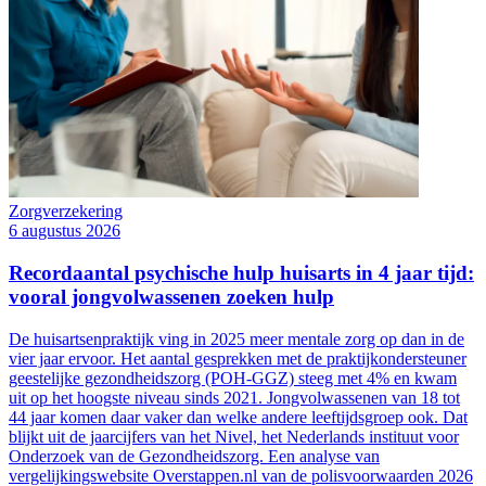
Zorgverzekering
6 augustus 2026
Recordaantal psychische hulp huisarts in 4 jaar tijd:
vooral jongvolwassenen zoeken hulp
De huisartsenpraktijk ving in 2025 meer mentale zorg op dan in de
vier jaar ervoor. Het aantal gesprekken met de praktijkondersteuner
geestelijke gezondheidszorg (POH-GGZ) steeg met 4% en kwam
uit op het hoogste niveau sinds 2021. Jongvolwassenen van 18 tot
44 jaar komen daar vaker dan welke andere leeftijdsgroep ook. Dat
blijkt uit de jaarcijfers van het Nivel, het Nederlands instituut voor
Onderzoek van de Gezondheidszorg. Een analyse van
vergelijkingswebsite Overstappen.nl van de polisvoorwaarden 2026