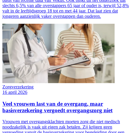
basis van recente data van Vektis. Ook blijkt uit het onderzoek dat
slechts 6,5% van alle overstappers 65 jaar of ouder is, terwijl 52,8%
valt in de leeftijdsgroep 18 tot en met 44 jaar. Dat laat zien dat
jongeren aanzienlijk vaker overstappen dan ouderen.
Zorgverzekering
16 april 2026
Veel vrouwen last van de overgang, maar
basisverzekering vergoedt overgangszorg niet
Vrouwen met overgangsklachten moeten zorg die niet medisch
noodzakelijk is vaak uit eigen zak betalen. Zij krijgen geen
vergoeding vanuit de basisverzekering voor begeleiding door een