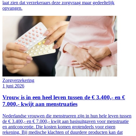
laat zien dat verzekeraars deze zorgvraag maar gedeeltelijk
opvangen.
Zorgverzekering
1 juni 2026
Vrouw is in een heel leven tussen de € 3.400,- en €
7.000,- kwijt aan menstruaties
Nederlandse vrouwen die menstrueren zijn in hun hele leven tussen
de € 3.400,- en € 7.000,- kwijt aan basisuitgaven voor menstruatie
en anticonceptie. Die kosten komen grotendeels voor eigen
rekening. Bij medische klachten of duurdere producten kan dat