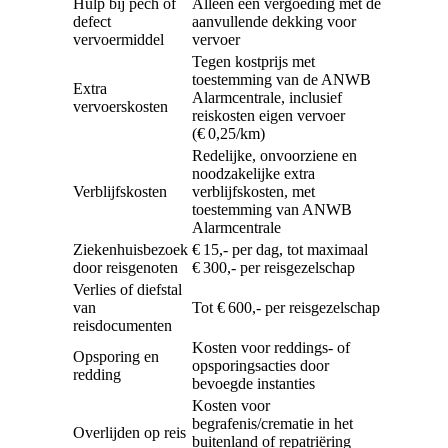
Hulp bij pech of
Alleen een vergoeding met de
defect
aanvullende dekking voor
vervoermiddel
vervoer
Tegen kostprijs met
toestemming van de ANWB
Extra
Alarmcentrale, inclusief
vervoerskosten
reiskosten eigen vervoer
(€ 0,25/km)
Redelijke, onvoorziene en
noodzakelijke extra
Verblijfskosten
verblijfskosten, met
toestemming van ANWB
Alarmcentrale
Ziekenhuisbezoek
€ 15,- per dag, tot maximaal
door reisgenoten
€ 300,- per reisgezelschap
Verlies of diefstal
van
Tot € 600,- per reisgezelschap
reisdocumenten
Kosten voor reddings- of
Opsporing en
opsporingsacties door
redding
bevoegde instanties
Kosten voor
begrafenis/crematie in het
Overlijden op reis
buitenland of repatriëring