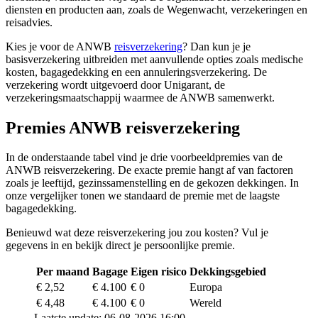
diensten en producten aan, zoals de Wegenwacht, verzekeringen en
reisadvies.
Kies je voor de ANWB
reisverzekering
? Dan kun je je
basisverzekering uitbreiden met aanvullende opties zoals medische
kosten, bagagedekking en een annuleringsverzekering. De
verzekering wordt uitgevoerd door Unigarant, de
verzekeringsmaatschappij waarmee de ANWB samenwerkt.
Premies ANWB reisverzekering
In de onderstaande tabel vind je drie voorbeeldpremies van de
ANWB reisverzekering. De exacte premie hangt af van factoren
zoals je leeftijd, gezinssamenstelling en de gekozen dekkingen. In
onze vergelijker tonen we standaard de premie met de laagste
bagagedekking.
Benieuwd wat deze reisverzekering jou zou kosten? Vul je
gegevens in en bekijk direct je persoonlijke premie.
Per maand
Bagage
Eigen risico
Dekkingsgebied
€ 2,52
€ 4.100
€ 0
Europa
€ 4,48
€ 4.100
€ 0
Wereld
Laatste update: 06-08-2026 16:00