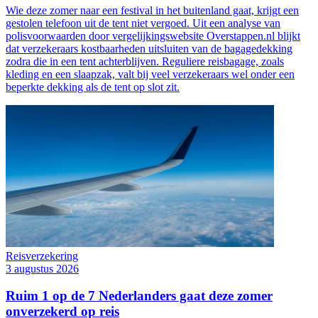
Wie deze zomer naar een festival in het buitenland gaat, krijgt een
gestolen telefoon uit de tent niet vergoed. Uit een analyse van
polisvoorwaarden door vergelijkingswebsite Overstappen.nl blijkt
dat verzekeraars kostbaarheden uitsluiten van de bagagedekking
zodra die in een tent achterblijven. Reguliere reisbagage, zoals
kleding en een slaapzak, valt bij veel verzekeraars wel onder een
beperkte dekking als de tent op slot zit.
Reisverzekering
3 augustus 2026
Ruim 1 op de 7 Nederlanders gaat deze zomer
onverzekerd op reis