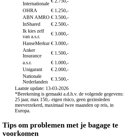
€ 2.750,-
€ 3,-
Internationale
OHRA
€ 1.250,-
€ 3,-
ABN AMRO
€ 3.500,-
€ 3,1
InShared
€ 2.500,-
€ 3,3
Ik kies zelf
€ 3.000,-
€ 3,7
van a.s.r.
HanseMerkur
€ 3.000,-
€ 4,0
Anker
€ 1.500,-
€ 5,4
Insurance
a.s.r.
€ 1.000,-
€ 5,5
Unigarant
€ 2.000,-
€ 5,6
Nationale
€ 3.500,-
€ 6,2
Nederlanden
Laatste update: 13-03-2026
*Berekening is gemaakt a.d.h.v. de volgende gegevens:
25 jaar, max 150,- eigen risico, geen gezinsleden
meeverzekerd, maximaal twee maanden op reis, in
Europa.
Tips om problemen met je bagage te
voorkomen