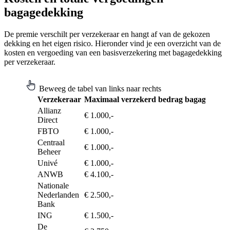
bagagedekking
De premie verschilt per verzekeraar en hangt af van de gekozen
dekking en het eigen risico. Hieronder vind je een overzicht van de
kosten en vergoeding van een basisverzekering met bagagedekking
per verzekeraar.
Beweeg de tabel van links naar rechts
Verzekeraar
Maximaal verzekerd bedrag bagage
Kost
Allianz
€ 1.000,-
€ 1,7
Direct
FBTO
€ 1.000,-
€ 1,8
Centraal
€ 1.000,-
€ 2,0
Beheer
Univé
€ 1.000,-
€ 2,4
ANWB
€ 4.100,-
€ 2,4
Nationale
Nederlanden
€ 2.500,-
€ 2,4
Bank
ING
€ 1.500,-
€ 2,7
De