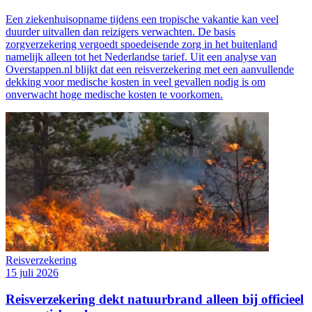
Een ziekenhuisopname tijdens een tropische vakantie kan veel
duurder uitvallen dan reizigers verwachten. De basis
zorgverzekering vergoedt spoedeisende zorg in het buitenland
namelijk alleen tot het Nederlandse tarief. Uit een analyse van
Overstappen.nl blijkt dat een reisverzekering met een aanvullende
dekking voor medische kosten in veel gevallen nodig is om
onverwacht hoge medische kosten te voorkomen.
Reisverzekering
15 juli 2026
Reisverzekering dekt natuurbrand alleen bij officieel