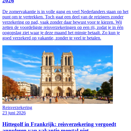
2026
De zomervakantie is in volle gang en veel Nederlanders staan op het
punt om te vertrekken. Toch gaat een deel van de reizigers zonder
verzekering op pad, vaak zonder daar bewust voor te kiezen. Wij
zetten de voordeligste reisverzekeringen op een rij, zodat je in één
oogopslag ziet waar je deze maand het minste betaalt. Zo kun je
goed verzekerd op vakantie, zonder te veel te betalen.
Reisverzekering
23 juni 2026
Hittegolf in Frankrijk: reisverzekering vergoedt
annuleren van vakantie meestal niet