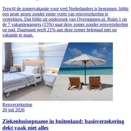
Terwijl de zomervakantie voor veel Nederlanders is begonnen, blijkt
een grote groep zonder enige vorm van reisverzekering te
vertrekken. Dat blijkt uit onderzoek van Overstappen.nl. Ruim 1 op
de 7 vakantiegangers (15%) gaat deze zomer zonder reisverzekering
op pad. Daarnaast geeft 21% aan deze zomer helemaal niet op
vakantie te gaan.
Reisverzekering
20 juli 2026
Ziekenhuisopname in buitenland: basisverzekering
dekt vaak niet alles