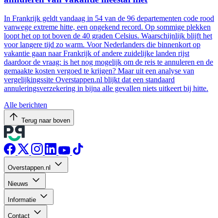
In Frankrijk geldt vandaag in 54 van de 96 departementen code rood
vanwege extreme hitte, een ongekend record. Op sommige plekken
loopt het op tot boven de 40 graden Celsius. Waarschijnlijk blijft het
voor langere tijd zo warm. Voor Nederlanders die binnenkort op
vakantie gaan naar Frankrijk of andere zuidelijke landen rijst
daardoor de vraag: is het nog mogelijk om de reis te annuleren en de
gemaakte kosten vergoed te krijgen? Maar uit een analyse van
vergelijkingssite Overstappen.nl blijkt dat een standaard
annuleringsverzekering in bijna alle gevallen niets uitkeert bij hitte.
Alle berichten
Terug naar boven
Overstappen.nl
Nieuws
Informatie
Contact