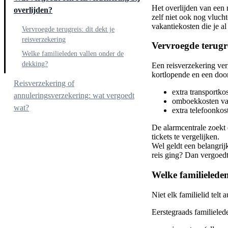
Het overlijden van een 
overlijden?
zelf niet ook nog vlucht
vakantiekosten die je a
Vervroegde terugreis: dit dekt je
reisverzekering
Vervroegde terugre
Welke familieleden vallen onder de
dekking?
Een reisverzekering verg
kortlopende en een doo
Reisverzekering of
extra transportko
annuleringsverzekering: wat vergoedt
omboekkosten van
wat?
extra telefoonkos
Bel als eerste de alarmcentrale
De alarmcentrale zoekt 
tickets te vergelijken.
Wel geldt een belangrij
reis ging? Dan vergoedt
Welke familielede
Niet elk familielid tel
Eerstegraads familielede