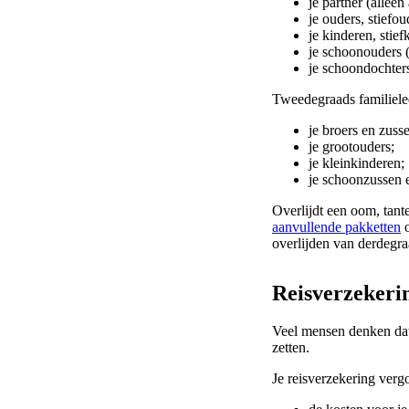
je partner (alleen
je ouders, stiefo
je kinderen, stie
je schoonouders (
je schoondochters
Tweedegraads familiele
je broers en zusse
je grootouders;
je kleinkinderen;
je schoonzussen e
Overlijdt een oom, tant
aanvullende pakketten
o
overlijden van derdegra
Reisverzekeri
Veel mensen denken dat 
zetten.
Je reisverzekering verg