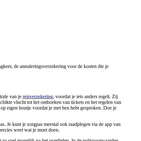
ugkeer, de annuleringsverzekering voor de kosten die je
trale van je
reisverzekering
, voordat je iets anders regelt. Zij
schikte vlucht tot het omboeken van tickets en het regelen van
ts op eigen houtje voordat je met hen hebt gesproken. Doe je
pas. Je kunt je zorgpas meestal ook raadplegen via de app van
 precies weet wat je moet doen.
t zo snel mogelijk na het overlijden. In de polisvoorwaarden