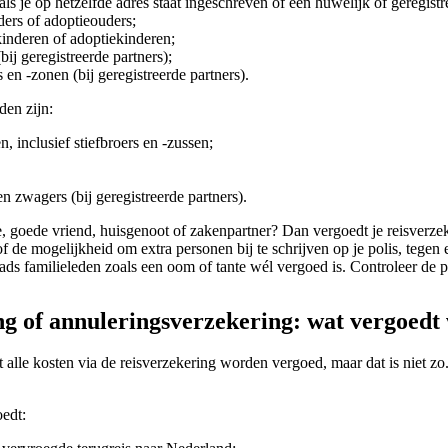
 als je op hetzelfde adres staat ingeschreven of een huwelijk of geregist
uders of adoptieouders;
fkinderen of adoptiekinderen;
bij geregistreerde partners);
 en -zonen (bij geregistreerde partners).
den zijn:
n, inclusief stiefbroers en -zussen;
n zwagers (bij geregistreerde partners).
e, goede vriend, huisgenoot of zakenpartner? Dan vergoedt je reisverze
f de mogelijkheid om extra personen bij te schrijven op je polis, tegen
ads familieleden zoals een oom of tante wél vergoed is. Controleer de
ng of annuleringsverzekering: wat vergoedt
alle kosten via de reisverzekering worden vergoed, maar dat is niet zo. 
oedt: