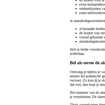
de kosten voor je
extra transportko
omboekkosten van
extra telefoonkos
Je annuleringsverzekeri
al betaalde hotel
de kosten van ni
vooraf geboekte e
annuleringskosten
Heb je beide verzekerin
achterlaat.
Bel als eerste de 
Ontvang je tijdens je v
nemen het praktische ge
vervoer. Zo kun jij je r
dat wel, dan loop je mo
Het nummer van de alarm
je verzekeraar. De alar
Thuis aangekomen dien j