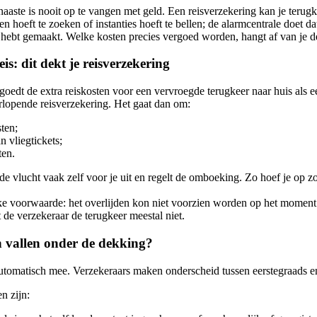
naaste is nooit op te vangen met geld. Een reisverzekering kan je terug
en hoeft te zoeken of instanties hoeft te bellen; de alarmcentrale doet d
l hebt gemaakt. Welke kosten precies vergoed worden, hangt af van je 
is: dit dekt je reisverzekering
oedt de extra reiskosten voor een vervroegde terugkeer naar huis als een
rlopende reisverzekering. Het gaat dan om:
sten;
 vliegtickets;
ten.
de vlucht vaak zelf voor je uit en regelt de omboeking. Zo hoef je op 
ke voorwaarde: het overlijden kon niet voorzien worden op het moment v
 de verzekeraar de terugkeer meestal niet.
n vallen onder de dekking?
t automatisch mee. Verzekeraars maken onderscheid tussen eerstegraads 
n zijn: