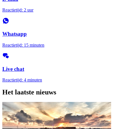
Reactietijd: 2 uur
Whatsapp
Reactietijd: 15 minuten
Live chat
Reactietijd: 4 minuten
Het laatste nieuws