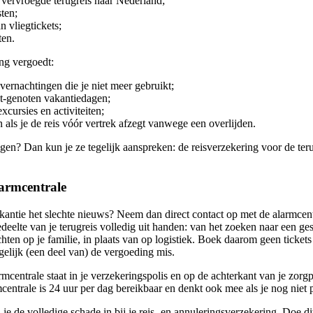
 vervroegde terugreis naar Nederland;
sten;
 vliegtickets;
ten.
ng vergoedt:
overnachtingen die je niet meer gebruikt;
et-genoten vakantiedagen;
xcursies en activiteiten;
 als je de reis vóór vertrek afzegt vanwege een overlijden.
gen? Dan kun je ze tegelijk aanspreken: de reisverzekering voor de ter
alarmcentrale
akantie het slechte nieuws? Neem dan direct contact op met de alarmcen
deelte van je terugreis volledig uit handen: van het zoeken naar een ge
ichten op je familie, in plaats van op logistiek. Boek daarom geen ticke
gelijk (een deel van) de vergoeding mis.
centrale staat in je verzekeringspolis en op de achterkant van je zorg
mcentrale is 24 uur per dag bereikbaar en denkt ook mee als je nog niet
e de volledige schade in bij je reis- en annuleringsverzekering. Doe di