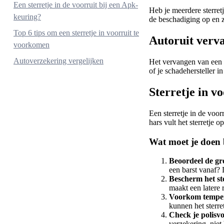
Wanneer moet je je voorruit vervangen?
Een sterretje in de voorruit bij een Apk-
Heb je meerdere sterretje
keuring?
de beschadiging op en zo
Top 6 tips om een sterretje in voorruit te
Autoruit verv
voorkomen
Autoverzekering vergelijken
Het vervangen van een au
of je schadehersteller 
Sterretje in v
Een sterretje in de voor
hars vult het sterretje 
Wat moet je doen b
Beoordeel de gr
een barst vanaf?
Bescherm het ste
maakt een latere r
Voorkom tempe
kunnen het sterre
Check je polis
verzekering, niet