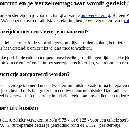
oorruit en je verzekering: wat wordt gedekt?
r een sterretje in je voorruit, hangt af van je
autoverzekering
. Bij een 
 WA beperkt casco of all risk verzekering ben je wel verzekerd voor
ru
rrijden met een sterretje in voorruit?
 klein sterretje in de voorruit gewoon blijven rijden, zolang het niet is u
is het verstandig om er niet te lang mee te wachten.
kke plek in de ruit, en temperatuurwisselingen, trillingen tijdens het r
 Ook kan er vuil of vocht in het sterretje terechtkomen, waardoor een repa
terretje gerepareerd worden?
 een sterretje kleiner dan een twee-euromuntstuk vaak prima te repareren
e in je zichtveld of is het groter dan een twee-euromuntstuk? Dan raden 
ureel is verzwakt. Een sterretje in het zichtveld kan bovendien een red
oorruit kosten
 dat je zonder verzekering zo’n € 75,- tot € 125,- voor een enkele sterb
X4®-ruitreparatie betaal je gemiddeld rond de € 112,- per sterretje.