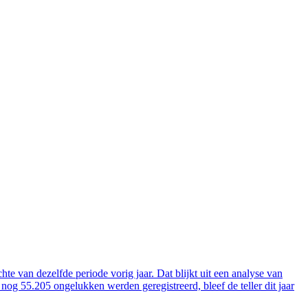
te van dezelfde periode vorig jaar. Dat blijkt uit een analyse van
nog 55.205 ongelukken werden geregistreerd, bleef de teller dit jaar