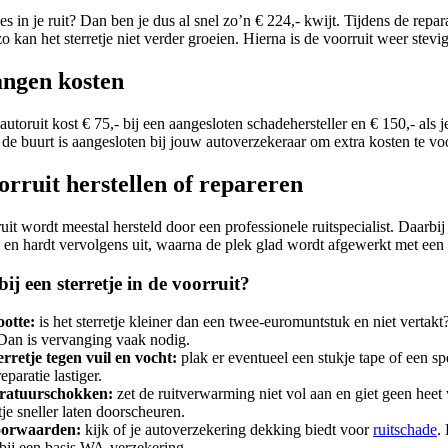
s in je ruit? Dan ben je dus al snel zo’n € 224,- kwijt. Tijdens de repara
 kan het sterretje niet verder groeien. Hierna is de voorruit weer stevig
angen kosten
toruit kost € 75,- bij een aangesloten schadehersteller en € 150,- als je
in de buurt is aangesloten bij jouw autoverzekeraar om extra kosten te 
oorruit herstellen of repareren
ruit wordt meestal hersteld door een professionele ruitspecialist. Daarbi
op en hardt vervolgens uit, waarna de plek glad wordt afgewerkt met een
ij een sterretje in de voorruit?
ootte:
is het sterretje kleiner dan een twee-euromuntstuk en niet vertakt?
 Dan is vervanging vaak nodig.
rretje tegen vuil en vocht:
plak er eventueel een stukje tape of een s
eparatie lastiger.
ratuurschokken:
zet de ruitverwarming niet vol aan en giet geen heet
tje sneller laten doorscheuren.
voorwaarden:
kijk of je autoverzekering dekking biedt voor
ruitschade
.
 bij een basis WA-verzekering.