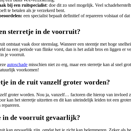
k bij een ruitspecialist
: doe dit zo snel mogelijk. Veel schadeherste
eft te betalen als je verzekerd bent.
beoordelen:
een specialist bepaalt definitief of repareren volstaat of 
en sterretje in de voorruit?
rruit ontstaat vaak door steenslag. Wanneer een steentje met hoge snelhe
d na een periode van flinke vorst, dan is het asfalt bros en liggen er 
in je voorruit.
 deze
autoschade
misschien niet zo erg, maar een sterretje kan al snel gro
 natuurlijk voorkomen!
tje in de ruit vanzelf groter worden?
nzelf groter worden. Nou ja, vanzelf… factoren die hierop van invloed zi
oor kan het sterretje uitzetten en dit kan uiteindelijk leiden tot een grot
n repareren.
e in de voorruit gevaarlijk?
ruit kan gevaarlijk zijn, omdat het je zicht kan belemmeren. Zeker als he