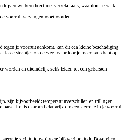
lbedrijven werken direct met verzekeraars, waardoor je vaak
dat de voorruit vervangen moet worden.
id tegen je voorruit aankomt, kan dit een kleine beschadiging
veel losse steentjes op de weg, waardoor je meer kans hebt op
ter worden en uiteindelijk zelfs leiden tot een gebarsten
jn, zijn bijvoorbeeld: temperatuurverschillen en trillingen
ere barst. Het is daarom belangrijk om een sterretje in je voorruit
t sterretje zich in jouw directe blikveld bevindt. Bovendien