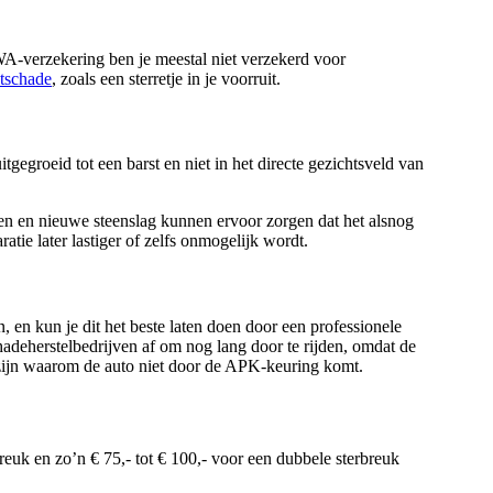
WA-verzekering ben je meestal niet verzekerd voor
itschade
, zoals een sterretje in je voorruit.
itgegroeid tot een barst en niet in het directe gezichtsveld van
ijden en nieuwe steenslag kunnen ervoor zorgen dat het alsnog
ratie later lastiger of zelfs onmogelijk wordt.
, en kun je dit het beste laten doen door een professionele
schadeherstelbedrijven af om nog lang door te rijden, omdat de
en zijn waarom de auto niet door de APK-keuring komt.
reuk en zo’n € 75,- tot € 100,- voor een dubbele sterbreuk