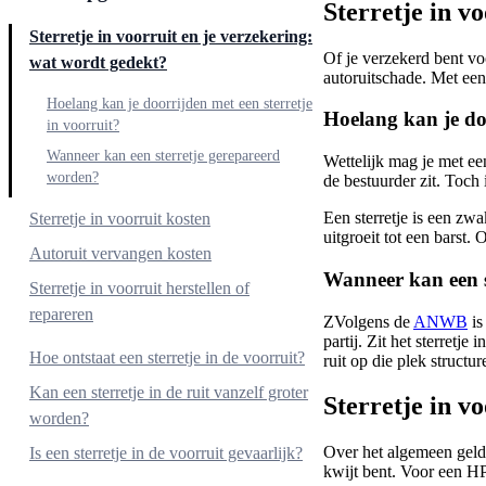
Sterretje in v
Sterretje in voorruit en je verzekering:
Of je verzekerd bent voo
wat wordt gedekt?
autoruitschade. Met een
Hoelang kan je doorrijden met een sterretje
Hoelang kan je doo
in voorruit?
Wanneer kan een sterretje gerepareerd
Wettelijk mag je met een
worden?
de bestuurder zit. Toch 
Een sterretje is een zwa
Sterretje in voorruit kosten
uitgroeit tot een barst.
Autoruit vervangen kosten
Wanneer kan een s
Sterretje in voorruit herstellen of
repareren
ZVolgens de
ANWB
is
partij. Zit het sterretj
Wat moet je doen bij een sterretje in de
Hoe ontstaat een sterretje in de voorruit?
ruit op die plek struct
voorruit?
Kan een sterretje in de ruit vanzelf groter
Sterretje in v
worden?
Over het algemeen geldt
Is een sterretje in de voorruit gevaarlijk?
kwijt bent. Voor een HP