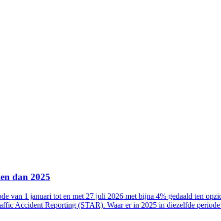
llen dan 2025
e van 1 januari tot en met 27 juli 2026 met bijna 4% gedaald ten opzich
affic Accident Reporting (STAR). Waar er in 2025 in diezelfde periode 