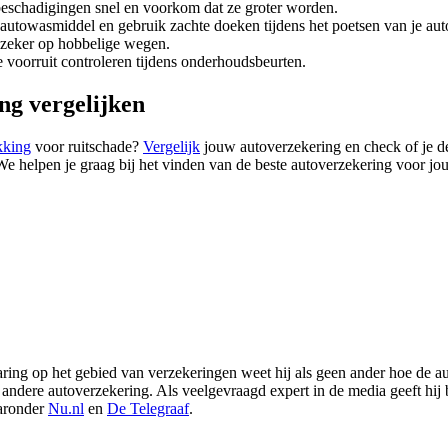
beschadigingen snel en voorkom dat ze groter worden.
autowasmiddel en gebruik zachte doeken tijdens het poetsen van je aut
, zeker op hobbelige wegen.
e voorruit controleren tijdens onderhoudsbeurten.
ng vergelijken
kking
voor ruitschade?
Vergelijk
jouw autoverzekering en check of je de
We helpen je graag bij het vinden van de beste autoverzekering voor jou
aring op het gebied van verzekeringen weet hij als geen ander hoe de aut
n andere autoverzekering. Als veelgevraagd expert in de media geeft hij
aaronder
Nu.nl
en
De Telegraaf
.