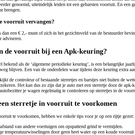
 eerder genoemd, uiteindelijk leiden tot een gebarsten voorruit. En een g
ar brengen.
e voorruit vervangen?
 is dan een € 2,- munt of zich in het gezichtsveld van de bestuurder bev
er adviseren.
in de voorruit bij een Apk-keuring?
 bekend als de ‘algemene periodieke keuring’, is een belangrijke jaarlij
weg blijven. Een van de onderdelen waar tijdens deze keuring extra aanda
ijkt de controleur of bestaande sterretjes en barstjes niet buiten de we
ekeren. Het kan dus zo zijn dat je auto met een sterretje door de apk-ke
autobezitter je wagen regelmatig te controleren op sterretjes in de voorru
een sterretje in voorruit te voorkomen
oorruit te voorkomen, hebben we enkele tips voor je op een rijtje gezet:
fstand van andere voertuigen om opspattend grind te vermijden.
ge temperatuurwisselingen door geen heet water op een koude voorruit 