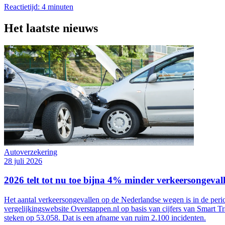
Reactietijd: 4 minuten
Het laatste nieuws
Autoverzekering
28 juli 2026
2026 telt tot nu toe bijna 4% minder verkeersongeva
Het aantal verkeersongevallen op de Nederlandse wegen is in de period
vergelijkingswebsite Overstappen.nl op basis van cijfers van Smart Tr
steken op 53.058. Dat is een afname van ruim 2.100 incidenten.