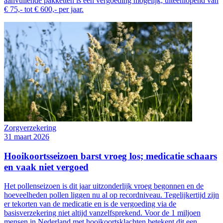
aanvullende pakketten is een vergoeding mogelijk, uiteenlopend van
€ 75,- tot € 600,- per jaar.
Zorgverzekering
31 maart 2026
Hooikoortsseizoen barst vroeg los; medicatie schaars
en vaak niet vergoed
Het pollenseizoen is dit jaar uitzonderlijk vroeg begonnen en de
hoeveelheden pollen liggen nu al op recordniveau. Tegelijkertijd zijn
er tekorten van de medicatie en is de vergoeding via de
basisverzekering niet altijd vanzelfsprekend. Voor de 1 miljoen
mensen in Nederland met hooikoortsklachten betekent dit een