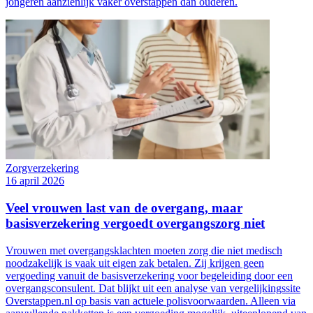
jongeren aanzienlijk vaker overstappen dan ouderen.
Zorgverzekering
16 april 2026
Veel vrouwen last van de overgang, maar
basisverzekering vergoedt overgangszorg niet
Vrouwen met overgangsklachten moeten zorg die niet medisch
noodzakelijk is vaak uit eigen zak betalen. Zij krijgen geen
vergoeding vanuit de basisverzekering voor begeleiding door een
overgangsconsulent. Dat blijkt uit een analyse van vergelijkingssite
Overstappen.nl op basis van actuele polisvoorwaarden. Alleen via