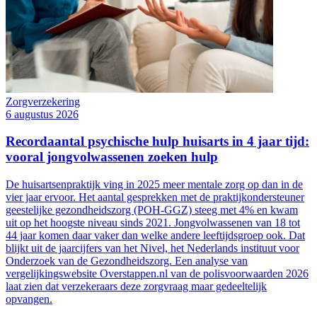
Zorgverzekering
6 augustus 2026
Recordaantal psychische hulp huisarts in 4 jaar tijd:
vooral jongvolwassenen zoeken hulp
De huisartsenpraktijk ving in 2025 meer mentale zorg op dan in de
vier jaar ervoor. Het aantal gesprekken met de praktijkondersteuner
geestelijke gezondheidszorg (POH-GGZ) steeg met 4% en kwam
uit op het hoogste niveau sinds 2021. Jongvolwassenen van 18 tot
44 jaar komen daar vaker dan welke andere leeftijdsgroep ook. Dat
blijkt uit de jaarcijfers van het Nivel, het Nederlands instituut voor
Onderzoek van de Gezondheidszorg. Een analyse van
vergelijkingswebsite Overstappen.nl van de polisvoorwaarden 2026
laat zien dat verzekeraars deze zorgvraag maar gedeeltelijk
opvangen.