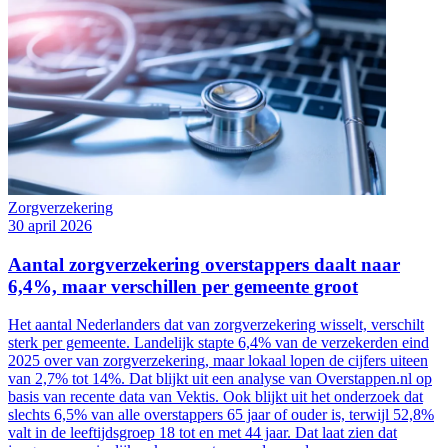
Zorgverzekering
30 april 2026
Aantal zorgverzekering overstappers daalt naar
6,4%, maar verschillen per gemeente groot
Het aantal Nederlanders dat van zorgverzekering wisselt, verschilt
sterk per gemeente. Landelijk stapte 6,4% van de verzekerden eind
2025 over van zorgverzekering, maar lokaal lopen de cijfers uiteen
van 2,7% tot 14%. Dat blijkt uit een analyse van Overstappen.nl op
basis van recente data van Vektis. Ook blijkt uit het onderzoek dat
slechts 6,5% van alle overstappers 65 jaar of ouder is, terwijl 52,8%
valt in de leeftijdsgroep 18 tot en met 44 jaar. Dat laat zien dat