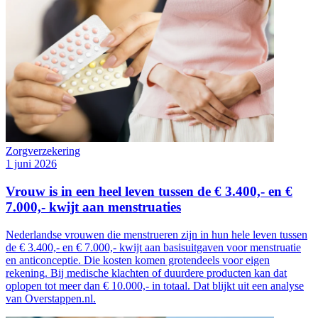
Zorgverzekering
1 juni 2026
Vrouw is in een heel leven tussen de € 3.400,- en €
7.000,- kwijt aan menstruaties
Nederlandse vrouwen die menstrueren zijn in hun hele leven tussen
de € 3.400,- en € 7.000,- kwijt aan basisuitgaven voor menstruatie
en anticonceptie. Die kosten komen grotendeels voor eigen
rekening. Bij medische klachten of duurdere producten kan dat
oplopen tot meer dan € 10.000,- in totaal. Dat blijkt uit een analyse
van Overstappen.nl.