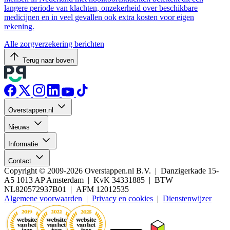
langere periode van klachten, onzekerheid over beschikbare
medicijnen en in veel gevallen ook extra kosten voor eigen
rekening.
Alle zorgverzekering berichten
Terug naar boven
Overstappen.nl
Nieuws
Informatie
Contact
Copyright © 2009-2026 Overstappen.nl B.V. | Danzigerkade 15-
A5 1013 AP Amsterdam | KvK 34331885 | BTW
NL820572937B01 | AFM 12012535
Algemene voorwaarden
|
Privacy en cookies
|
Dienstenwijzer