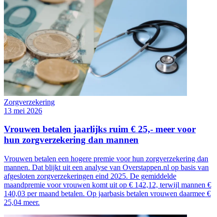
Zorgverzekering
13 mei 2026
Vrouwen betalen jaarlijks ruim € 25,- meer voor
hun zorgverzekering dan mannen
Vrouwen betalen een hogere premie voor hun zorgverzekering dan
mannen. Dat blijkt uit een analyse van Overstappen.nl op basis van
afgesloten zorgverzekeringen eind 2025. De gemiddelde
maandpremie voor vrouwen komt uit op € 142,12, terwijl mannen €
140,03 per maand betalen. Op jaarbasis betalen vrouwen daarmee €
25,04 meer.