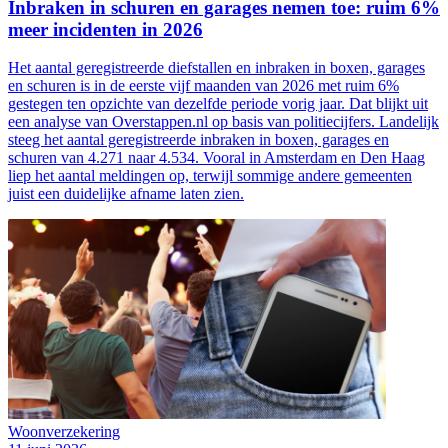
Inbraken in schuren en garages nemen toe: ruim 6%
meer incidenten in 2026
Het aantal geregistreerde diefstallen en inbraken in boxen, garages
en schuren is in de eerste vijf maanden van 2026 met ruim 6%
gestegen ten opzichte van dezelfde periode vorig jaar. Dat blijkt uit
een analyse van Overstappen.nl op basis van politiecijfers. Landelijk
steeg het aantal geregistreerde inbraken in boxen, garages en
schuren van 4.271 naar 4.534. Vooral in Amsterdam en Den Haag
liep het aantal meldingen op, terwijl sommige andere gemeenten
juist een duidelijke afname laten zien.
Woonverzekering