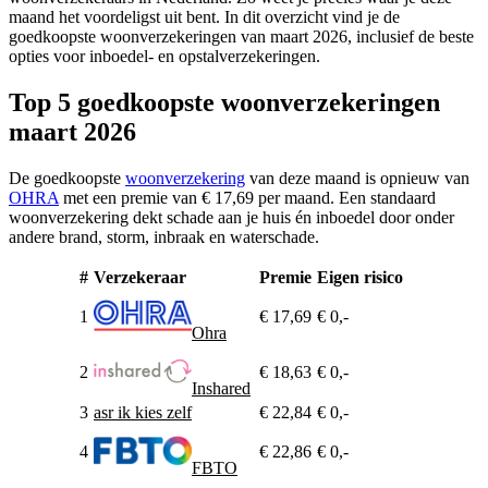
maand het voordeligst uit bent. In dit overzicht vind je de
goedkoopste woonverzekeringen van maart 2026, inclusief de beste
opties voor inboedel- en opstalverzekeringen.
Top 5 goedkoopste woonverzekeringen
maart 2026
De goedkoopste
woonverzekering
van deze maand is opnieuw van
OHRA
met een premie van € 17,69 per maand. Een standaard
woonverzekering dekt schade aan je huis én inboedel door onder
andere brand, storm, inbraak en waterschade.
#
Verzekeraar
Premie
Eigen risico
1
€ 17,69
€ 0,-
Ohra
2
€ 18,63
€ 0,-
Inshared
3
asr ik kies zelf
€ 22,84
€ 0,-
4
€ 22,86
€ 0,-
FBTO