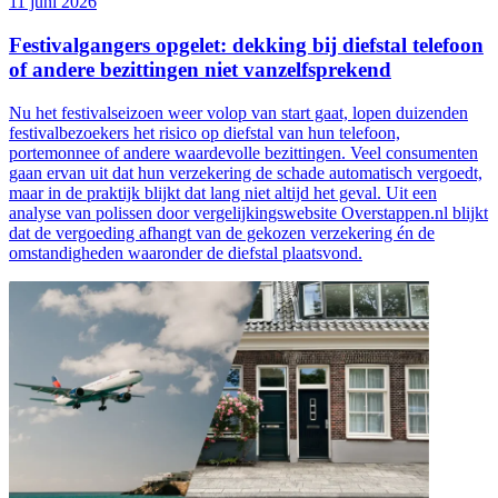
11 juni 2026
Festivalgangers opgelet: dekking bij diefstal telefoon
of andere bezittingen niet vanzelfsprekend
Nu het festivalseizoen weer volop van start gaat, lopen duizenden
festivalbezoekers het risico op diefstal van hun telefoon,
portemonnee of andere waardevolle bezittingen. Veel consumenten
gaan ervan uit dat hun verzekering de schade automatisch vergoedt,
maar in de praktijk blijkt dat lang niet altijd het geval. Uit een
analyse van polissen door vergelijkingswebsite Overstappen.nl blijkt
dat de vergoeding afhangt van de gekozen verzekering én de
omstandigheden waaronder de diefstal plaatsvond.