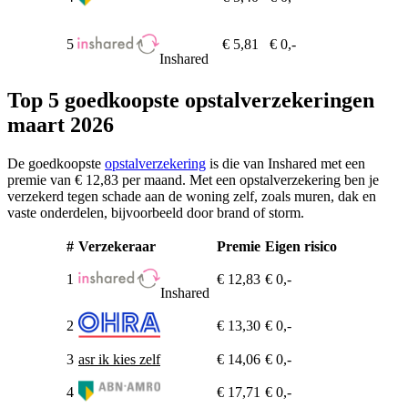
5
€ 5,81
€ 0,-
Inshared
Top 5 goedkoopste opstalverzekeringen
maart 2026
De goedkoopste
opstalverzekering
is die van Inshared met een
premie van € 12,83 per maand. Met een opstalverzekering ben je
verzekerd tegen schade aan de woning zelf, zoals muren, dak en
vaste onderdelen, bijvoorbeeld door brand of storm.
#
Verzekeraar
Premie
Eigen risico
1
€ 12,83
€ 0,-
Inshared
2
€ 13,30
€ 0,-
3
asr ik kies zelf
€ 14,06
€ 0,-
4
€ 17,71
€ 0,-