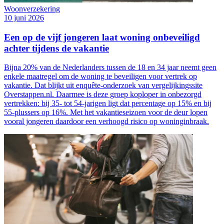
Woonverzekering
10 juni 2026
Een op de vijf jongeren laat woning onbeveiligd
achter tijdens de vakantie
Bijna 20% van de Nederlanders tussen de 18 en 34 jaar neemt geen
enkele maatregel om de woning te beveiligen voor vertrek op
vakantie. Dat blijkt uit enquête-onderzoek van vergelijkingssite
Overstappen.nl. Daarmee is deze groep koploper in onbezorgd
vertrekken: bij 35- tot 54-jarigen ligt dat percentage op 15% en bij
55-plussers op 16%. Met het vakantieseizoen voor de deur lopen
vooral jongeren daardoor een verhoogd risico op woninginbraak.