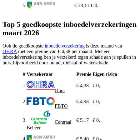
5
€ 23,11
€ 0,-
Top 5 goedkoopste inboedelverzekeringen
maart 2026
Ook de goedkoopste
inboedelverzekering
is deze maand van
OHRA
met een premie van € 4,38 per maand. Met een
inboedelverzekering ben je verzekerd tegen schade aan je spullen in
huis, bijvoorbeeld door brand, diefstal of waterschade.
#
Verzekeraar
Premie
Eigen risico
1
€ 4,38
€ 0,-
Ohra
2
€ 4,98
€ 0,-
FBTO
3
€ 5,17
€ 0,-
Centraal
Beheer
4
€ 5,40
€ 0,-