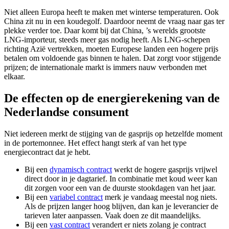
Niet alleen Europa heeft te maken met winterse temperaturen. Ook
China zit nu in een koudegolf. Daardoor neemt de vraag naar gas ter
plekke verder toe. Daar komt bij dat China, ’s werelds grootste
LNG-importeur, steeds meer gas nodig heeft. Als LNG-schepen
richting Azië vertrekken, moeten Europese landen een hogere prijs
betalen om voldoende gas binnen te halen. Dat zorgt voor stijgende
prijzen; de internationale markt is immers nauw verbonden met
elkaar.
De effecten op de energierekening van de
Nederlandse consument
Niet iedereen merkt de stijging van de gasprijs op hetzelfde moment
in de portemonnee. Het effect hangt sterk af van het type
energiecontract dat je hebt.
Bij een
dynamisch contract
werkt de hogere gasprijs vrijwel
direct door in je dagtarief. In combinatie met koud weer kan
dit zorgen voor een van de duurste stookdagen van het jaar.
Bij een
variabel contract
merk je vandaag meestal nog niets.
Als de prijzen langer hoog blijven, dan kan je leverancier de
tarieven later aanpassen. Vaak doen ze dit maandelijks.
Bij een
vast contract
verandert er niets zolang je contract