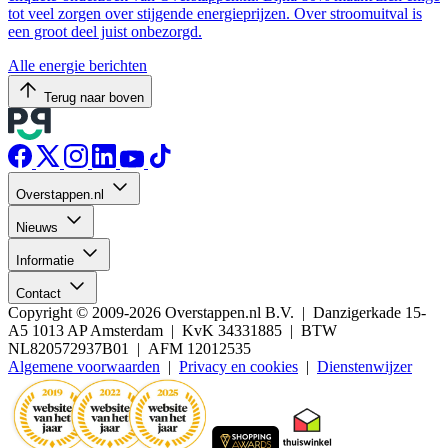
tot veel zorgen over stijgende energieprijzen. Over stroomuitval is
een groot deel juist onbezorgd.
Alle energie berichten
Terug naar boven
Overstappen.nl
Nieuws
Informatie
Contact
Copyright © 2009-2026 Overstappen.nl B.V. | Danzigerkade 15-
A5 1013 AP Amsterdam | KvK 34331885 | BTW
NL820572937B01 | AFM 12012535
Algemene voorwaarden
|
Privacy en cookies
|
Dienstenwijzer