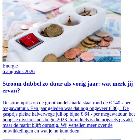
Energie
6 augustus 2026
Stroom dubbel zo duur als vorig jaar: wat merk jij
ervan?
De stroomprijs op de groothandelsmarkt staat rond de € 140,- per
megawattuur. Een jaar geleden was dat nog ongeveer € 80,-. De
gasprijs piekte halverwege juli op bijna € 64,- per megawattuur, het
hoogste niveau sinds begin 2023. Inmiddels is die prijs iets gezakt,
maar de markt blijft onrustig. Wij vertellen meer over de
ontwikkelingen en wat je nu kunt doen.