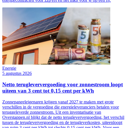
energiecontracten voor zzp'ers en het mkb voor je op een rij.
Energie
5 augustus 2026
Netto terugleververgoeding voor zonnestroom loopt
uiteen van 3 cent tot 0,15 cent per kWh
Zonnepaneeleigenaren krijgen vanaf 2027 te maken met grote
verschillen in de vergoeding die energieleveranciers betalen voor
teruggeleverde zonnestroom. Uit een inventarisatie van
Overstappen.nl blijkt dat de netto terugleververgoeding, het verschil
tussen de terugleververgoeding en de terugleverkosten, uiteenloopt
van ruim 3 cent per kWh tot slechts 0,15 cent per kWh. Voor een