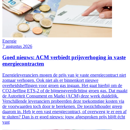
Energie
7 augustus 2026
Goed nieuws: ACM verbiedt prijsverhoging in vaste
energiecontracten
Energieleveranciers mogen de prijs van je vaste energiecontract niet
zomaar verhogen. Ook niet als er binnenkort nieuwe
overheidsheffingen voor groen gas ingaan. Het gaat hierbij om de
CO2-heffing ETS-2 of de bijmengverplichting groen gas. Dat maakt
de Autoriteit Consument en Markt (ACM) deze week duidelijk.
Verschillende leveranciers probeerden deze toekomstige kosten via
de voorwaarden toch door te berekenen. De toezichthouder greep
daarom in. Heb je een vast energiecontract, of overweeg je er een af
te sluiten? Dan is er goed nieuws: jouw afgesproken prijs blijft écht
vast