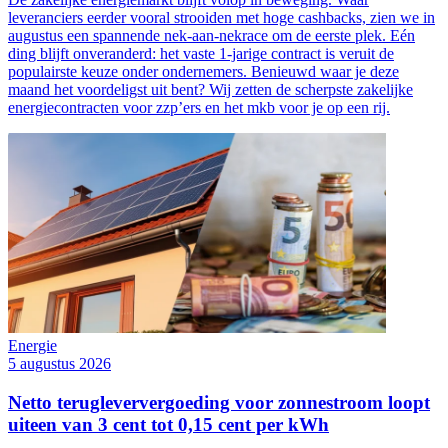
leveranciers eerder vooral strooiden met hoge cashbacks, zien we in
augustus een spannende nek-aan-nekrace om de eerste plek. Eén
ding blijft onveranderd: het vaste 1-jarige contract is veruit de
populairste keuze onder ondernemers. Benieuwd waar je deze
maand het voordeligst uit bent? Wij zetten de scherpste zakelijke
energiecontracten voor zzp’ers en het mkb voor je op een rij.
Energie
5 augustus 2026
Netto terugleververgoeding voor zonnestroom loopt
uiteen van 3 cent tot 0,15 cent per kWh