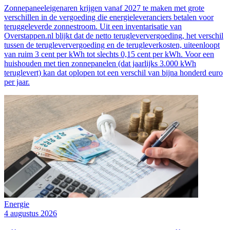
Zonnepaneeleigenaren krijgen vanaf 2027 te maken met grote
verschillen in de vergoeding die energieleveranciers betalen voor
teruggeleverde zonnestroom. Uit een inventarisatie van
Overstappen.nl blijkt dat de netto terugleververgoeding, het verschil
tussen de terugleververgoeding en de terugleverkosten, uiteenloopt
van ruim 3 cent per kWh tot slechts 0,15 cent per kWh. Voor een
huishouden met tien zonnepanelen (dat jaarlijks 3.000 kWh
teruglevert) kan dat oplopen tot een verschil van bijna honderd euro
per jaar.
Energie
4 augustus 2026