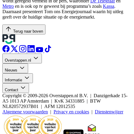
wordt geregeld vermeld in de pers, waaronder
De Telegraaf
en
Metro
en is ook op tv geweest bij programma’s zoals
Kassa
.
Daarnaast presenteert Tom ons Energiejournaal waarin hij uitleg
geeft over de huidige situatie op de energiemarkt.
Terug naar boven
Overstappen.nl
Nieuws
Informatie
Contact
Copyright © 2009-2026 Overstappen.nl B.V. | Danzigerkade 15-
A5 1013 AP Amsterdam | KvK 34331885 | BTW
NL820572937B01 | AFM 12012535
Algemene voorwaarden
|
Privacy en cookies
|
Dienstenwijzer