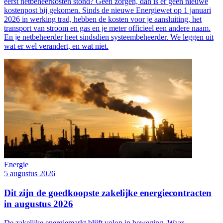
eerst netbeheerkosten stond? Geen zorgen, dan is er geen nieuwe
kostenpost bij gekomen. Sinds de nieuwe Energiewet op 1 januari
2026 in werking trad, hebben de kosten voor je aansluiting, het
transport van stroom en gas en je meter officieel een andere naam.
En je netbeheerder heet sindsdien systeembeheerder. We leggen uit
wat er wel verandert, en wat niet.
Energie
5 augustus 2026
Dit zijn de goedkoopste zakelijke energiecontracten
in augustus 2026
De zakelijke energiemarkt blijft volop in beweging. Waar