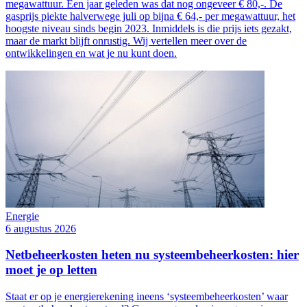
megawattuur. Een jaar geleden was dat nog ongeveer € 80,-. De
gasprijs piekte halverwege juli op bijna € 64,- per megawattuur, het
hoogste niveau sinds begin 2023. Inmiddels is die prijs iets gezakt,
maar de markt blijft onrustig. Wij vertellen meer over de
ontwikkelingen en wat je nu kunt doen.
Energie
6 augustus 2026
Netbeheerkosten heten nu systeembeheerkosten: hier
moet je op letten
Staat er op je energierekening ineens ‘systeembeheerkosten’ waar