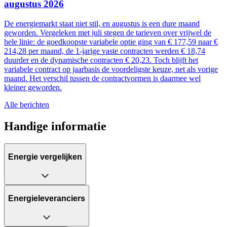
augustus 2026
De energiemarkt staat niet stil, en augustus is een dure maand
geworden. Vergeleken met juli stegen de tarieven over vrijwel de
hele linie: de goedkoopste variabele optie ging van € 177,59 naar €
214,28 per maand, de 1-jarige vaste contracten werden € 18,74
duurder en de dynamische contracten € 20,23. Toch blijft het
variabele contract op jaarbasis de voordeligste keuze, net als vorige
maand. Het verschil tussen de contractvormen is daarmee wel
kleiner geworden.
Alle berichten
Handige informatie
Energie vergelijken
Energieleveranciers