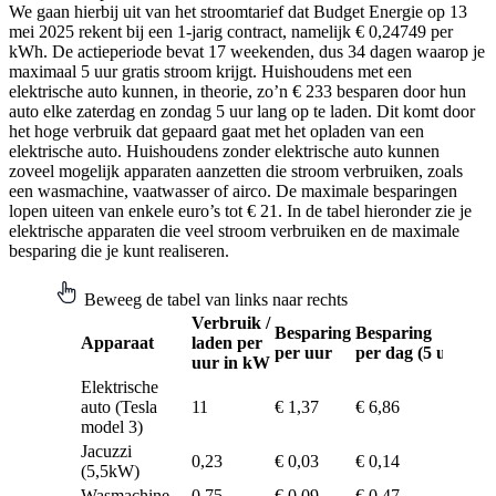
We gaan hierbij uit van het stroomtarief dat Budget Energie op 13
mei 2025 rekent bij een 1-jarig contract, namelijk € 0,24749 per
kWh. De actieperiode bevat 17 weekenden, dus 34 dagen waarop je
maximaal 5 uur gratis stroom krijgt. Huishoudens met een
elektrische auto kunnen, in theorie, zo’n € 233 besparen door hun
auto elke zaterdag en zondag 5 uur lang op te laden. Dit komt door
het hoge verbruik dat gepaard gaat met het opladen van een
elektrische auto. Huishoudens zonder elektrische auto kunnen
zoveel mogelijk apparaten aanzetten die stroom verbruiken, zoals
een wasmachine, vaatwasser of airco. De maximale besparingen
lopen uiteen van enkele euro’s tot € 21. In de tabel hieronder zie je
elektrische apparaten die veel stroom verbruiken en de maximale
besparing die je kunt realiseren.
Beweeg de tabel van links naar rechts
Verbruik /
Besparing
Besparing
Be
Apparaat
laden per
per uur
per dag (5 uur)
pe
uur in kW
Elektrische
auto (Tesla
11
€ 1,37
€ 6,86
€ 
model 3)
Jacuzzi
0,23
€ 0,03
€ 0,14
€ 0
(5,5kW)
Wasmachine
0,75
€ 0,09
€ 0,47
€ 0