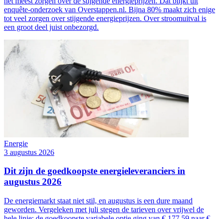
het meest zorgen over de stijgende energieprijzen. Dat blijkt uit
enquête-onderzoek van Overstappen.nl. Bijna 80% maakt zich enige
tot veel zorgen over stijgende energieprijzen. Over stroomuitval is
een groot deel juist onbezorgd.
Energie
3 augustus 2026
Dit zijn de goedkoopste energieleveranciers in
augustus 2026
De energiemarkt staat niet stil, en augustus is een dure maand
geworden. Vergeleken met juli stegen de tarieven over vrijwel de
hele linie: de goedkoopste variabele optie ging van € 177,59 naar €