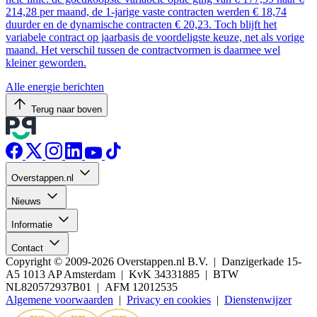
214,28 per maand, de 1-jarige vaste contracten werden € 18,74
duurder en de dynamische contracten € 20,23. Toch blijft het
variabele contract op jaarbasis de voordeligste keuze, net als vorige
maand. Het verschil tussen de contractvormen is daarmee wel
kleiner geworden.
Alle energie berichten
Terug naar boven
Overstappen.nl
Nieuws
Informatie
Contact
Copyright © 2009-2026 Overstappen.nl B.V. | Danzigerkade 15-
A5 1013 AP Amsterdam | KvK 34331885 | BTW
NL820572937B01 | AFM 12012535
Algemene voorwaarden
|
Privacy en cookies
|
Dienstenwijzer