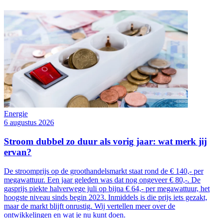
Energie
6 augustus 2026
Stroom dubbel zo duur als vorig jaar: wat merk jij
ervan?
De stroomprijs op de groothandelsmarkt staat rond de € 140,- per
megawattuur. Een jaar geleden was dat nog ongeveer € 80,-. De
gasprijs piekte halverwege juli op bijna € 64,- per megawattuur, het
hoogste niveau sinds begin 2023. Inmiddels is die prijs iets gezakt,
maar de markt blijft onrustig. Wij vertellen meer over de
ontwikkelingen en wat je nu kunt doen.