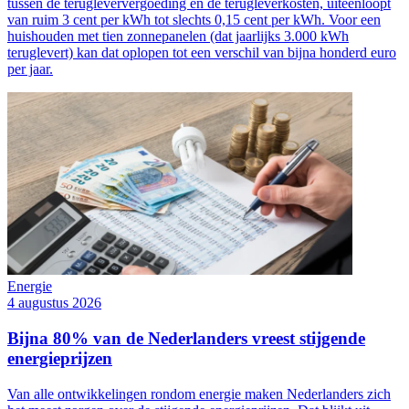
tussen de terugleververgoeding en de terugleverkosten, uiteenloopt
van ruim 3 cent per kWh tot slechts 0,15 cent per kWh. Voor een
huishouden met tien zonnepanelen (dat jaarlijks 3.000 kWh
teruglevert) kan dat oplopen tot een verschil van bijna honderd euro
per jaar.
Energie
4 augustus 2026
Bijna 80% van de Nederlanders vreest stijgende
energieprijzen
Van alle ontwikkelingen rondom energie maken Nederlanders zich