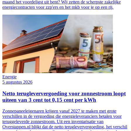
maand het voordeligst uit bent? Wij zetten de scherpste zakelijke
energiecontracten voor zzp'ers en het mkb voor je op een rij.
Energie
5 augustus 2026
Netto terugleververgoeding voor zonnestroom loopt
uiteen van 3 cent tot 0,15 cent per kWh
Zonnepaneeleigenaren krijgen vanaf 2027 te maken met grote
verschillen in de vergoeding die energieleveranciers betalen voor
teruggeleverde zonnestroom. Uit een inventarisatie van
Overstappen.nl blijkt dat de netto terugleververgoeding, het verschil