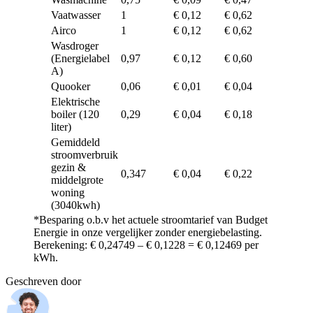
Vaatwasser
1
€ 0,12
€ 0,62
€ 1
Airco
1
€ 0,12
€ 0,62
€ 1
Wasdroger
(Energielabel
0,97
€ 0,12
€ 0,60
€ 1
A)
Quooker
0,06
€ 0,01
€ 0,04
€ 0
Elektrische
boiler (120
0,29
€ 0,04
€ 0,18
€ 0
liter)
Gemiddeld
stroomverbruik
gezin &
0,347
€ 0,04
€ 0,22
€ 0
middelgrote
woning
(3040kwh)
*Besparing o.b.v het actuele stroomtarief van Budget
Energie in onze vergelijker zonder energiebelasting.
Berekening: € 0,24749 – € 0,1228 = € 0,12469 per
kWh.
Geschreven door