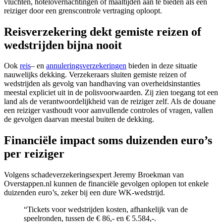
vluchten, hotelovernachtingen of maaltijden aan te bieden als een
reiziger door een grenscontrole vertraging oploopt.
Reisverzekering dekt gemiste reizen of
wedstrijden bijna nooit
Ook
reis
– en
annuleringsverzekeringen
bieden in deze situatie
nauwelijks dekking. Verzekeraars sluiten gemiste reizen of
wedstrijden als gevolg van handhaving van overheidsinstanties
meestal expliciet uit in de polisvoorwaarden. Zij zien toegang tot een
land als de verantwoordelijkheid van de reiziger zelf. Als de douane
een reiziger vasthoudt voor aanvullende controles of vragen, vallen
de gevolgen daarvan meestal buiten de dekking.
Financiële impact soms duizenden euro’s
per reiziger
Volgens schadeverzekeringsexpert Jeremy Broekman van
Overstappen.nl kunnen de financiële gevolgen oplopen tot enkele
duizenden euro’s, zeker bij een dure WK-wedstrijd.
“Tickets voor wedstrijden kosten, afhankelijk van de
speelronden, tussen de € 86,- en € 5.584,-.