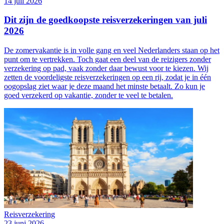
14 juli 2026
Dit zijn de goedkoopste reisverzekeringen van juli
2026
De zomervakantie is in volle gang en veel Nederlanders staan op het
punt om te vertrekken. Toch gaat een deel van de reizigers zonder
verzekering op pad, vaak zonder daar bewust voor te kiezen. Wij
zetten de voordeligste reisverzekeringen op een rij, zodat je in één
oogopslag ziet waar je deze maand het minste betaalt. Zo kun je
goed verzekerd op vakantie, zonder te veel te betalen.
Reisverzekering
23 juni 2026