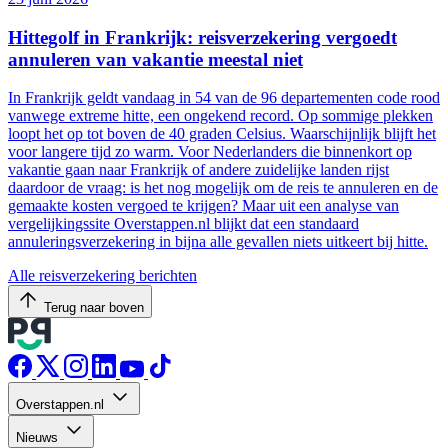
Hittegolf in Frankrijk: reisverzekering vergoedt
annuleren van vakantie meestal niet
In Frankrijk geldt vandaag in 54 van de 96 departementen code rood
vanwege extreme hitte, een ongekend record. Op sommige plekken
loopt het op tot boven de 40 graden Celsius. Waarschijnlijk blijft het
voor langere tijd zo warm. Voor Nederlanders die binnenkort op
vakantie gaan naar Frankrijk of andere zuidelijke landen rijst
daardoor de vraag: is het nog mogelijk om de reis te annuleren en de
gemaakte kosten vergoed te krijgen? Maar uit een analyse van
vergelijkingssite Overstappen.nl blijkt dat een standaard
annuleringsverzekering in bijna alle gevallen niets uitkeert bij hitte.
Alle reisverzekering berichten
Terug naar boven
Overstappen.nl
Nieuws