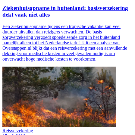
Ziekenhuisopname in buitenland: basisverzekering
dekt vaak niet alles
Een ziekenhuisopname tijdens een tropische vakantie kan veel
duurder uitvallen dan reizigers verwachten. De basis
zorgverzekering vergoedt spoedeisende zorg in het buitenland
namelijk alleen tot het Nederlandse tarief. Uit een analyse van
Overstappen.nl blijkt dat een reisverzekering met een aanvullende
dekking voor medische kosten in veel gevallen nodig is om
onverwacht hoge medische kosten te voorkomen.
Reisverzekering