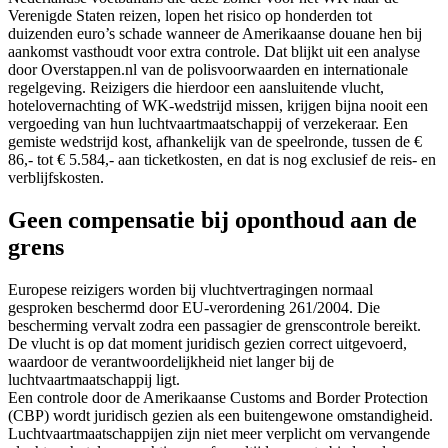
Verenigde Staten reizen, lopen het risico op honderden tot
duizenden euro’s schade wanneer de Amerikaanse douane hen bij
aankomst vasthoudt voor extra controle. Dat blijkt uit een analyse
door Overstappen.nl van de polisvoorwaarden en internationale
regelgeving. Reizigers die hierdoor een aansluitende vlucht,
hotelovernachting of WK-wedstrijd missen, krijgen bijna nooit een
vergoeding van hun luchtvaartmaatschappij of verzekeraar. Een
gemiste wedstrijd kost, afhankelijk van de speelronde, tussen de €
86,- tot € 5.584,- aan ticketkosten, en dat is nog exclusief de reis- en
verblijfskosten.
Geen compensatie bij oponthoud aan de
grens
Europese reizigers worden bij vluchtvertragingen normaal
gesproken beschermd door EU-verordening 261/2004. Die
bescherming vervalt zodra een passagier de grenscontrole bereikt.
De vlucht is op dat moment juridisch gezien correct uitgevoerd,
waardoor de verantwoordelijkheid niet langer bij de
luchtvaartmaatschappij ligt.
Een controle door de Amerikaanse Customs and Border Protection
(CBP) wordt juridisch gezien als een buitengewone omstandigheid.
Luchtvaartmaatschappijen zijn niet meer verplicht om vervangende