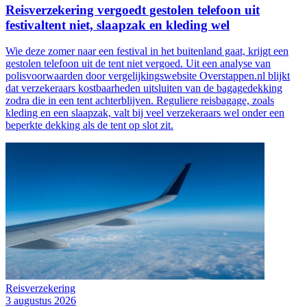
Reisverzekering vergoedt gestolen telefoon uit
festivaltent niet, slaapzak en kleding wel
Wie deze zomer naar een festival in het buitenland gaat, krijgt een
gestolen telefoon uit de tent niet vergoed. Uit een analyse van
polisvoorwaarden door vergelijkingswebsite Overstappen.nl blijkt
dat verzekeraars kostbaarheden uitsluiten van de bagagedekking
zodra die in een tent achterblijven. Reguliere reisbagage, zoals
kleding en een slaapzak, valt bij veel verzekeraars wel onder een
beperkte dekking als de tent op slot zit.
Reisverzekering
3 augustus 2026