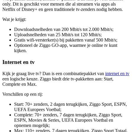
only. Dit is geschikt voor mensen die al streamen via apps als
Netflix of Disney+ en geen traditionele tv-zenders nodig hebben.
Wat je krijgt:
Downloadsnelheden van 200 Mbit/s tot 2.000 Mbit/s;
Uploadsnelheden van 25 Mbit/s tot 120 Mbit/s;
Gratis wifi-versterker(s) bij pakketten vanaf 500 Mbit/s;
Optioneel de Ziggo GO-app, waarmee je online tv kunt
kijken.
Internet en tv
Kijk je graag live tv? Dan is een combinatiepakket van
internet en tv
een logische keuze. Ziggo biedt drie tv-pakketten aan: Start,
Complete en Max.
Verschillen op een rij:
Start: 70+ zenders, 2 dagen terugkijken, Ziggo Sport, ESPN,
UEFA Europees Voetbal;
Complete: 70+ zenders, 7 dagen terugkijken, Ziggo Sport,
ESPN, Movies & Series, UEFA Europees Voetbal en
opnemen mogelijk;
Max: 110+ zenders, 7 dagen terugkijken, Ziggo Sport Totaal,