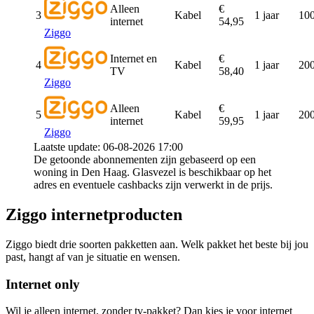
Alleen
€
3
Kabel
1 jaar
100
internet
54,95
Ziggo
Internet en
€
4
Kabel
1 jaar
200
TV
58,40
Ziggo
Alleen
€
5
Kabel
1 jaar
200
internet
59,95
Ziggo
Laatste update: 06-08-2026 17:00
De getoonde abonnementen zijn gebaseerd op een
woning in Den Haag. Glasvezel is beschikbaar op het
adres en eventuele cashbacks zijn verwerkt in de prijs.
Ziggo internetproducten
Ziggo biedt drie soorten pakketten aan. Welk pakket het beste bij jou
past, hangt af van je situatie en wensen.
Internet only
Wil je alleen internet, zonder tv-pakket? Dan kies je voor internet