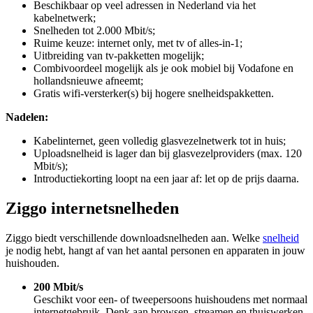
Beschikbaar op veel adressen in Nederland via het
kabelnetwerk;
Snelheden tot 2.000 Mbit/s;
Ruime keuze: internet only, met tv of alles-in-1;
Uitbreiding van tv-pakketten mogelijk;
Combivoordeel mogelijk als je ook mobiel bij Vodafone en
hollandsnieuwe afneemt;
Gratis wifi-versterker(s) bij hogere snelheidspakketten.
Nadelen:
Kabelinternet, geen volledig glasvezelnetwerk tot in huis;
Uploadsnelheid is lager dan bij glasvezelproviders (max. 120
Mbit/s);
Introductiekorting loopt na een jaar af: let op de prijs daarna.
Ziggo internetsnelheden
Ziggo biedt verschillende downloadsnelheden aan. Welke
snelheid
je nodig hebt, hangt af van het aantal personen en apparaten in jouw
huishouden.
200 Mbit/s
Geschikt voor een- of tweepersoons huishoudens met normaal
internetgebruik. Denk aan browsen, streamen en thuiswerken.