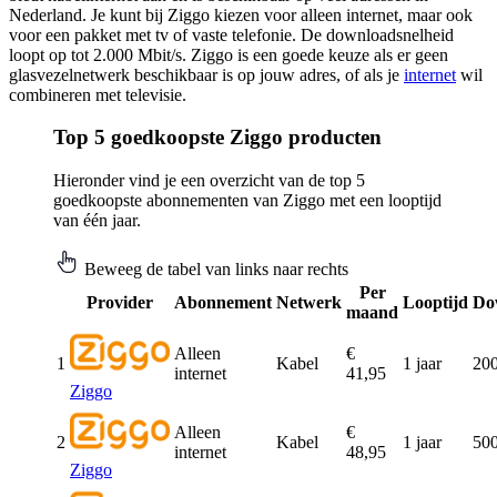
Nederland. Je kunt bij Ziggo kiezen voor alleen internet, maar ook
voor een pakket met tv of vaste telefonie. De downloadsnelheid
loopt op tot 2.000 Mbit/s. Ziggo is een goede keuze als er geen
glasvezelnetwerk beschikbaar is op jouw adres, of als je
internet
wil
combineren met televisie.
Top 5 goedkoopste Ziggo producten
Hieronder vind je een overzicht van de top 5
goedkoopste abonnementen van Ziggo met een looptijd
van één jaar.
Beweeg de tabel van links naar rechts
Per
Provider
Abonnement
Netwerk
Looptijd
Do
maand
Alleen
€
1
Kabel
1 jaar
200
internet
41,95
Ziggo
Alleen
€
2
Kabel
1 jaar
500
internet
48,95
Ziggo