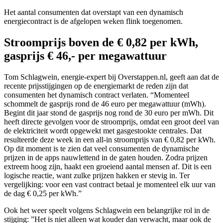
Het aantal consumenten dat overstapt van een dynamisch
energiecontract is de afgelopen weken flink toegenomen.
Stroomprijs boven de € 0,82 per kWh,
gasprijs € 46,- per megawattuur
Tom Schlagwein, energie-expert bij Overstappen.nl, geeft aan dat de
recente prijsstijgingen op de energiemarkt de reden zijn dat
consumenten het dynamisch contract verlaten. “Momenteel
schommelt de gasprijs rond de 46 euro per megawattuur (mWh).
Begint dit jaar stond de gasprijs nog rond de 30 euro per mWh. Dit
heeft directe gevolgen voor de stroomprijs, omdat een groot deel van
de elektriciteit wordt opgewekt met gasgestookte centrales. Dat
resulteerde deze week in een all-in stroomprijs van € 0,82 per kWh.
Op dit moment is te zien dat veel consumenten de dynamische
prijzen in de apps nauwlettend in de gaten houden. Zodra prijzen
extreem hoog zijn, haakt een groeiend aantal mensen af. Dit is een
logische reactie, want zulke prijzen hakken er stevig in. Ter
vergelijking: voor een vast contract betaal je momenteel elk uur van
de dag € 0,25 per kWh.”
Ook het weer speelt volgens Schlagwein een belangrijke rol in de
stijging: ”Het is niet alleen wat kouder dan verwacht, maar ook de