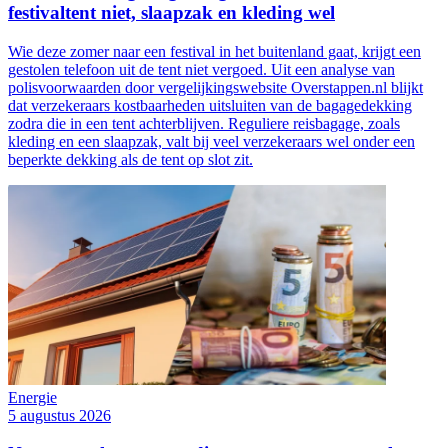
festivaltent niet, slaapzak en kleding wel
Wie deze zomer naar een festival in het buitenland gaat, krijgt een
gestolen telefoon uit de tent niet vergoed. Uit een analyse van
polisvoorwaarden door vergelijkingswebsite Overstappen.nl blijkt
dat verzekeraars kostbaarheden uitsluiten van de bagagedekking
zodra die in een tent achterblijven. Reguliere reisbagage, zoals
kleding en een slaapzak, valt bij veel verzekeraars wel onder een
beperkte dekking als de tent op slot zit.
Energie
5 augustus 2026