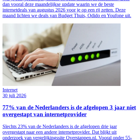
dan vooral deze maandelijkse update waarin we de beste
internetdeals van augustus 2026 voor je op een rij zetten. Deze
maand lichten we deals van Budget Thuis, Odido en Youfone uit.
Internet
30 juli 2026
77% van de Nederlanders is de afgelopen 3 jaar niet
overgestapt van internetprovider
Slechts 23% van de Nederlanders is de afgelopen drie jaar
overgestapt naar een andere internetprovider. Dat blijkt uit
onderzoek van vergelijkingssite Overstappen.nl. Vooral onder 55-