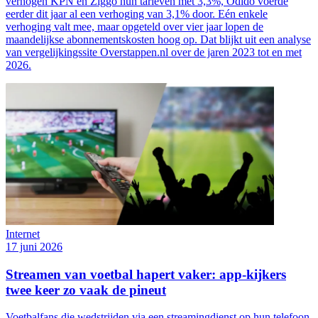
verhogen KPN en Ziggo hun tarieven met 3,3%, Odido voerde
eerder dit jaar al een verhoging van 3,1% door. Eén enkele
verhoging valt mee, maar opgeteld over vier jaar lopen de
maandelijkse abonnementskosten hoog op. Dat blijkt uit een analyse
van vergelijkingssite Overstappen.nl over de jaren 2023 tot en met
2026.
Internet
17 juni 2026
Streamen van voetbal hapert vaker: app-kijkers
twee keer zo vaak de pineut
Voetbalfans die wedstrijden via een streamingdienst op hun telefoon