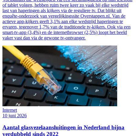
of tablet volgen, hebben ruim twee keer zo vaak bij elke wedstrijd
last van haperingen als kijkers via de reguliere tv. Dat blijkt uit
enquête-onderzoek van vergelijkingssite Overstappen.nl. Van de
actieve app-kijkers geeft 3,1% aan elke wedstrijd haperingen te
ervaren, tegenover 1,7% van de traditionele tv-kijkers. Ook via een
smart-tv-app (3,4%) en de internetbrowser (2,5%) loopt het beeld
vaker vast dan via de gewone tv-ontvanger.
Internet
10 juni 2026
Aantal glasvezelaansluitingen in Nederland bijna
verdubbeld sinds 2022