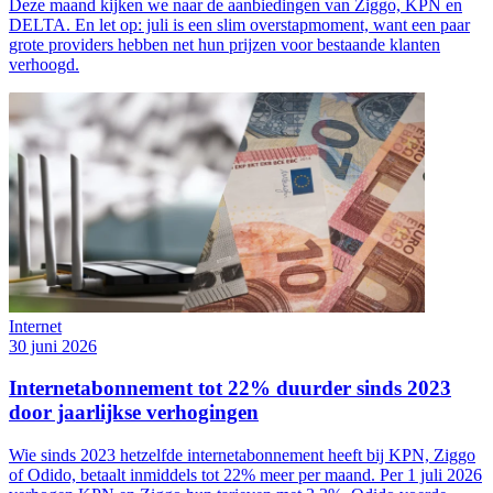
Deze maand kijken we naar de aanbiedingen van Ziggo, KPN en
DELTA. En let op: juli is een slim overstapmoment, want een paar
grote providers hebben net hun prijzen voor bestaande klanten
verhoogd.
Internet
30 juni 2026
Internetabonnement tot 22% duurder sinds 2023
door jaarlijkse verhogingen
Wie sinds 2023 hetzelfde internetabonnement heeft bij KPN, Ziggo
of Odido, betaalt inmiddels tot 22% meer per maand. Per 1 juli 2026