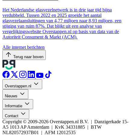
Het Nederlandse glasvezelnetwerk is in drie jaar tijd bijna
verdubbeld. Tussen 2022 en 2025 groeide het aantal
glasvezelaansluitingen van 4,77 miljoen naar 8,93 miljoen, een
stijging van ruim 87%. Dat blijkt uit een analyse van
vergelijkingswebsite Overstappen.nl op basis van data van de
Autoriteit Consument & Markt (ACM).
Alle internet berichten
Terug naar boven
Overstappen.nl
Nieuws
Informatie
Contact
Copyright © 2009-2026 Overstappen.nl B.V. | Danzigerkade 15-
A5 1013 AP Amsterdam | KvK 34331885 | BTW
NL820572937B01 | AFM 12012535