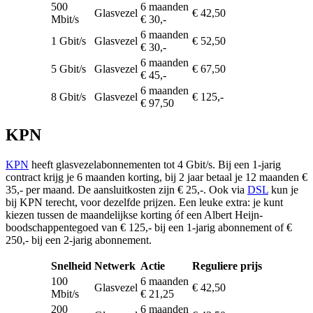
500
6 maanden
Glasvezel
€ 42,50
Mbit/s
€ 30,-
6 maanden
1 Gbit/s
Glasvezel
€ 52,50
€ 30,-
6 maanden
5 Gbit/s
Glasvezel
€ 67,50
€ 45,-
6 maanden
8 Gbit/s
Glasvezel
€ 125,-
€ 97,50
KPN
KPN
heeft glasvezelabonnementen tot 4 Gbit/s. Bij een 1-jarig
contract krijg je 6 maanden korting, bij 2 jaar betaal je 12 maanden €
35,- per maand. De aansluitkosten zijn € 25,-. Ook via
DSL
kun je
bij KPN terecht, voor dezelfde prijzen. Een leuke extra: je kunt
kiezen tussen de maandelijkse korting óf een Albert Heijn-
boodschappentegoed van € 125,- bij een 1-jarig abonnement of €
250,- bij een 2-jarig abonnement.
Snelheid
Netwerk
Actie
Reguliere prijs
100
6 maanden
Glasvezel
€ 42,50
Mbit/s
€ 21,25
200
6 maanden