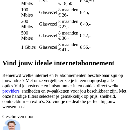
DSL
€ 34,50
Mbit/s
€ 18,50
100
8 maanden
Glasvezel
€ 45,-
Mbit/s
€ 26-
200
8 maanden
Glasvezel
€ 49,-
Mbit/s
€ 27,-
500
8 maanden
Glasvezel
€ 52,-
Mbit/s
€ 36,-
8 maanden
1 Gbit/s
Glasvezel
€ 56,-
€ 41,-
Vind jouw ideale internetabonnement
Benieuwd welke internet en tv-abonnementen beschikbaar zijn op
jouw adres? Met onze vergelijker zie je in één oogopslag alle
opties.Vul je postcode en huisnummer in en ontdek direct welke
providers
, snelheden en tv-pakketten voor jou beschikbaar zijn. Met
onze handige filters selecteer je gemakkelijk op prijs, snelheid,
contractduur en extra’s. Zo vind je de deal die perfect bij jouw
wensen past.
Geschreven door