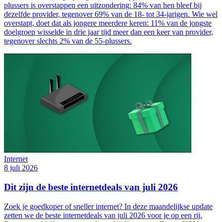
plussers is overstappen een uitzondering: 84% van hen bleef bij
dezelfde provider, tegenover 69% van de 18- tot 34-jarigen. Wie wel
overstapt, doet dat als jongere meerdere keren: 11% van de jongste
doelgroep wisselde in drie jaar tijd meer dan een keer van provider,
tegenover slechts 2% van de 55-plussers.
Internet
8 juli 2026
Dit zijn de beste internetdeals van juli 2026
Zoek je goedkoper of sneller internet? In deze maandelijkse update
zetten we de beste internetdeals van juli 2026 voor je op een rij.