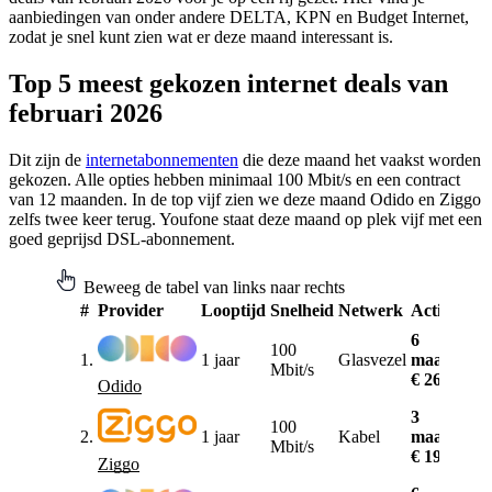
aanbiedingen van onder andere DELTA, KPN en Budget Internet,
zodat je snel kunt zien wat er deze maand interessant is.
Top 5 meest gekozen internet deals van
februari 2026
Dit zijn de
internetabonnementen
die deze maand het vaakst worden
gekozen. Alle opties hebben minimaal 100 Mbit/s en een contract
van 12 maanden. In de top vijf zien we deze maand Odido en Ziggo
zelfs twee keer terug. Youfone staat deze maand op plek vijf met een
goed geprijsd DSL-abonnement.
Beweeg de tabel van links naar rechts
#
Provider
Looptijd
Snelheid
Netwerk
Actie
R
6
100
1.
1 jaar
Glasvezel
maanden
€
Mbit/s
€ 26,-
Odido
3
100
2.
1 jaar
Kabel
maanden
€
Mbit/s
€ 19,75
Ziggo