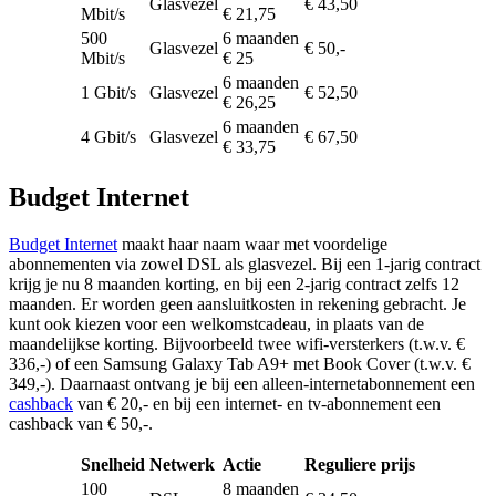
Glasvezel
€ 43,50
Mbit/s
€ 21,75
500
6 maanden
Glasvezel
€ 50,-
Mbit/s
€ 25
6 maanden
1 Gbit/s
Glasvezel
€ 52,50
€ 26,25
6 maanden
4 Gbit/s
Glasvezel
€ 67,50
€ 33,75
Budget Internet
Budget Internet
maakt haar naam waar met voordelige
abonnementen via zowel DSL als glasvezel. Bij een 1-jarig contract
krijg je nu 8 maanden korting, en bij een 2-jarig contract zelfs 12
maanden. Er worden geen aansluitkosten in rekening gebracht. Je
kunt ook kiezen voor een welkomstcadeau, in plaats van de
maandelijkse korting. Bijvoorbeeld twee wifi-versterkers (t.w.v. €
336,-) of een Samsung Galaxy Tab A9+ met Book Cover (t.w.v. €
349,-). Daarnaast ontvang je bij een alleen-internetabonnement een
cashback
van € 20,- en bij een internet- en tv-abonnement een
cashback van € 50,-.
Snelheid
Netwerk
Actie
Reguliere prijs
100
8 maanden