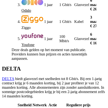
6
3.
1 jaar
1 Gbit/s
Glasvezel
maanden
€
€ 26,-
Odido
3
4.
1 jaar
1 Gbit/s
Kabel
maanden
€
€ 27,50
Ziggo
6
100
5.
1 jaar
Glasvezel
maanden
€
Mbit/s
€ 16,25
Youfone
Deze deals gelden op het moment van publicatie.
Providers kunnen hun prijzen en acties tussentijds
aanpassen.
DELTA
DELTA
biedt glasvezel met snelheden tot 8 Gbit/s. Bij een 1-jarig
contract krijg je 6 maanden korting, bij 2 jaar profiteer je van 12
maanden korting. Alle abonnementen zijn zonder aansluitkosten. In
sommige postcodegebieden krijg je bij een 2-jarig abonnement zelfs
14 maanden korting.
Snelheid
Netwerk
Actie
Reguliere prijs