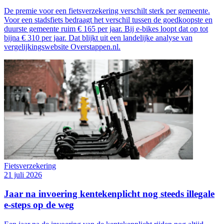
De premie voor een fietsverzekering verschilt sterk per gemeente.
Voor een stadsfiets bedraagt het verschil tussen de goedkoopste en
duurste gemeente ruim € 165 per jaar. Bij e-bikes loopt dat op tot
bijna € 310 per jaar. Dat blijkt uit een landelijke analyse van
vergelijkingswebsite Overstappen.nl.
Fietsverzekering
21 juli 2026
Jaar na invoering kentekenplicht nog steeds illegale
e-steps op de weg