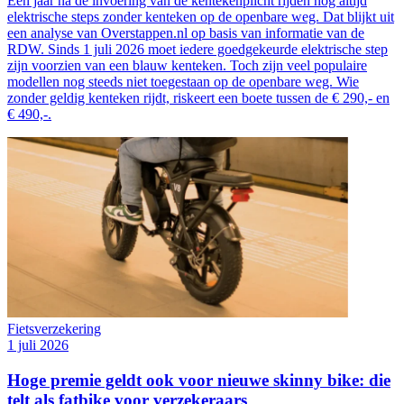
Een jaar na de invoering van de kentekenplicht rijden nog altijd
elektrische steps zonder kenteken op de openbare weg. Dat blijkt uit
een analyse van Overstappen.nl op basis van informatie van de
RDW. Sinds 1 juli 2026 moet iedere goedgekeurde elektrische step
zijn voorzien van een blauw kenteken. Toch zijn veel populaire
modellen nog steeds niet toegestaan op de openbare weg. Wie
zonder geldig kenteken rijdt, riskeert een boete tussen de € 290,- en
€ 490,-.
Fietsverzekering
1 juli 2026
Hoge premie geldt ook voor nieuwe skinny bike: die
telt als fatbike voor verzekeraars