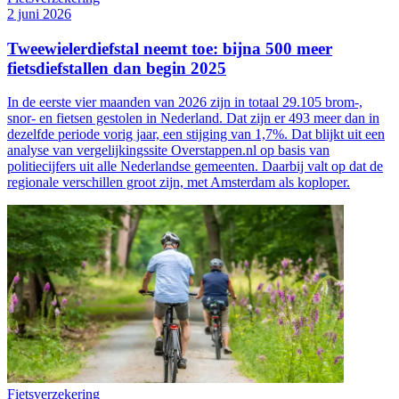
2 juni 2026
Tweewielerdiefstal neemt toe: bijna 500 meer
fietsdiefstallen dan begin 2025
In de eerste vier maanden van 2026 zijn in totaal 29.105 brom-,
snor- en fietsen gestolen in Nederland. Dat zijn er 493 meer dan in
dezelfde periode vorig jaar, een stijging van 1,7%. Dat blijkt uit een
analyse van vergelijkingssite Overstappen.nl op basis van
politiecijfers uit alle Nederlandse gemeenten. Daarbij valt op dat de
regionale verschillen groot zijn, met Amsterdam als koploper.
Fietsverzekering