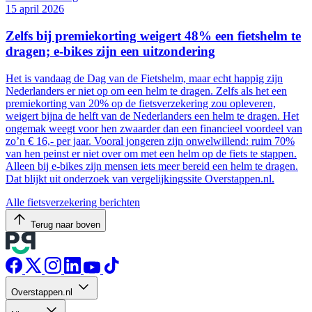
15 april 2026
Zelfs bij premiekorting weigert 48% een fietshelm te
dragen; e-bikes zijn een uitzondering
Het is vandaag de Dag van de Fietshelm, maar echt happig zijn
Nederlanders er niet op om een helm te dragen. Zelfs als het een
premiekorting van 20% op de fietsverzekering zou opleveren,
weigert bijna de helft van de Nederlanders een helm te dragen. Het
ongemak weegt voor hen zwaarder dan een financieel voordeel van
zo’n € 16,- per jaar. Vooral jongeren zijn onwelwillend: ruim 70%
van hen peinst er niet over om met een helm op de fiets te stappen.
Alleen bij e-bikes zijn mensen iets meer bereid een helm te dragen.
Dat blijkt uit onderzoek van vergelijkingssite Overstappen.nl.
Alle fietsverzekering berichten
Terug naar boven
Overstappen.nl