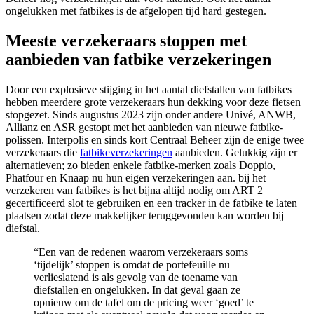
ongelukken met fatbikes is de afgelopen tijd hard gestegen.
Meeste verzekeraars stoppen met
aanbieden van fatbike verzekeringen
Door een explosieve stijging in het aantal diefstallen van fatbikes
hebben meerdere grote verzekeraars hun dekking voor deze fietsen
stopgezet. Sinds augustus 2023 zijn onder andere Univé, ANWB,
Allianz en ASR gestopt met het aanbieden van nieuwe fatbike-
polissen. Interpolis en sinds kort Centraal Beheer zijn de enige twee
verzekeraars die
fatbikeverzekeringen
aanbieden. Gelukkig zijn er
alternatieven; zo bieden enkele fatbike-merken zoals Doppio,
Phatfour en Knaap nu hun eigen verzekeringen aan. bij het
verzekeren van fatbikes is het bijna altijd nodig om ART 2
gecertificeerd slot te gebruiken en een tracker in de fatbike te laten
plaatsen zodat deze makkelijker teruggevonden kan worden bij
diefstal.
“Een van de redenen waarom verzekeraars soms
‘tijdelijk’ stoppen is omdat de portefeuille nu
verlieslatend is als gevolg van de toename van
diefstallen en ongelukken. In dat geval gaan ze
opnieuw om de tafel om de pricing weer ‘goed’ te