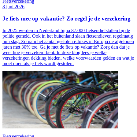
Fietsverzekering
8 juni 2026
Je fiets mee op vakantie? Zo regel je de verzekering
In 2025 werden in Nederland bijna 87.000 fietsendiefstallen bij de
politie gemeld. Ook in het buitenland slaan fietsendieven regelmatig
hun slag. Zo nam het aantal gestolen e-bikes in Europa de afgelopen
jaren met 30% toe. Ga je met de fiets op vakantie? Zorg dan dat je
weet hoe je verzekerd bent. In deze blog lees je welke
verzekeringen dekking bieden, welke voorwaarden gelden en wat je
moet doen als je fiets wordt gestolen.
Fietsverzekering