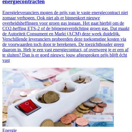
energiecontracten
Energieleveranciers mogen de prijs van je vaste energiecontract niet
zomaar verhogen. Ook niet als er binnenkort nieuwe
overheidsheffingen voor groen gas ingaan. Het gaat hierbij om de
CO2-heffing ETS-2 of de bijmengverplichting groen gas. Dat maakt
de Autoriteit Consument en Markt (ACM) deze week duidelijk.
Verschillende leveranciers probeerden deze toekomstige kosten via
de voorwaarden toch door te berekenen. De toezichthouder greep
daarom in. Heb je een vast energiecontract, of overweeg je er een af
te sluiten? Dan is er goed nieuws: jouw afgesproken prijs blijft écht
vast
Energie