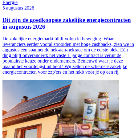
Energie
5 augustus 2026
Dit zijn de goedkoopste zakelijke energiecontracten
in augustus 2026
De zakelijke energiemarkt blijft volop in beweging. Waar
leveranciers eerder vooral strooiden met hoge cashbacks, zien we in
augustus een spannende nek-aan-nekrace om de eerste plek. Eén
ding blijft onveranderd: het vaste 1-jarige contract is veruit de
populairste keuze onder ondernemers. Benieuwd waar je deze
maand het voordeligst uit bent? Wij zetten de scherpste zakelijke
energiecontracten voor zzp'ers en het mkb voor je op een rij.