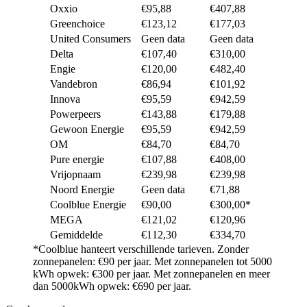
Oxxio
€95,88
€407,88
Greenchoice
€123,12
€177,03
United Consumers
Geen data
Geen data
Delta
€107,40
€310,00
Engie
€120,00
€482,40
Vandebron
€86,94
€101,92
Innova
€95,59
€942,59
Powerpeers
€143,88
€179,88
Gewoon Energie
€95,59
€942,59
OM
€84,70
€84,70
Pure energie
€107,88
€408,00
Vrijopnaam
€239,98
€239,98
Noord Energie
Geen data
€71,88
Coolblue Energie
€90,00
€300,00*
MEGA
€121,02
€120,96
Gemiddelde
€112,30
€334,70
*Coolblue hanteert verschillende tarieven. Zonder
zonnepanelen: €90 per jaar. Met zonnepanelen tot 5000
kWh opwek: €300 per jaar. Met zonnepanelen en meer
dan 5000kWh opwek: €690 per jaar.