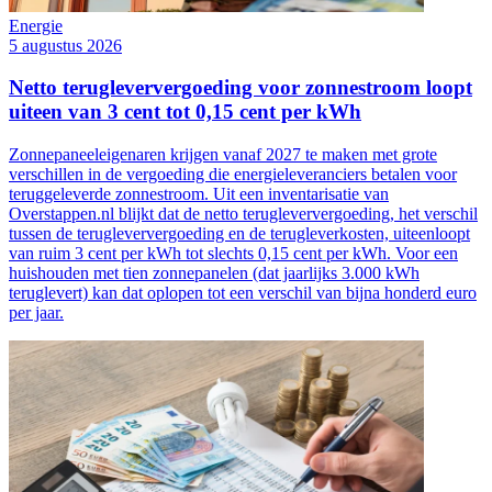
Energie
5 augustus 2026
Netto terugleververgoeding voor zonnestroom loopt
uiteen van 3 cent tot 0,15 cent per kWh
Zonnepaneeleigenaren krijgen vanaf 2027 te maken met grote
verschillen in de vergoeding die energieleveranciers betalen voor
teruggeleverde zonnestroom. Uit een inventarisatie van
Overstappen.nl blijkt dat de netto terugleververgoeding, het verschil
tussen de terugleververgoeding en de terugleverkosten, uiteenloopt
van ruim 3 cent per kWh tot slechts 0,15 cent per kWh. Voor een
huishouden met tien zonnepanelen (dat jaarlijks 3.000 kWh
teruglevert) kan dat oplopen tot een verschil van bijna honderd euro
per jaar.