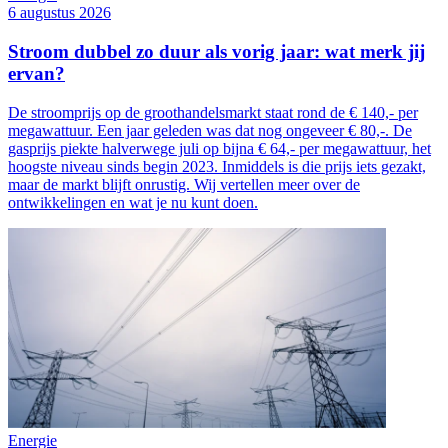
6 augustus 2026
Stroom dubbel zo duur als vorig jaar: wat merk jij
ervan?
De stroomprijs op de groothandelsmarkt staat rond de € 140,- per
megawattuur. Een jaar geleden was dat nog ongeveer € 80,-. De
gasprijs piekte halverwege juli op bijna € 64,- per megawattuur, het
hoogste niveau sinds begin 2023. Inmiddels is die prijs iets gezakt,
maar de markt blijft onrustig. Wij vertellen meer over de
ontwikkelingen en wat je nu kunt doen.
Energie