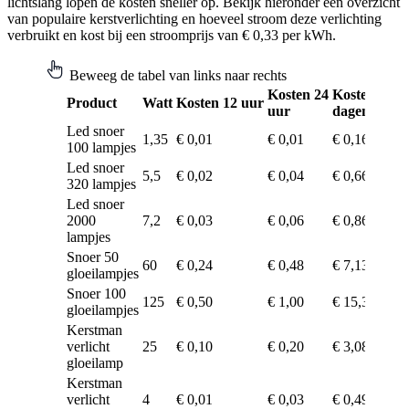
lichtslang lopen de kosten sneller op. Bekijk hieronder een overzicht
van populaire kerstverlichting en hoeveel stroom deze verlichting
verbruikt en kost bij een stroomprijs van € 0,33 per kWh.
Beweeg de tabel van links naar rechts
Kosten 24
Kosten 30
K
Product
Watt
Kosten 12 uur
uur
dagen
w
Led snoer
1,35
€ 0,01
€ 0,01
€ 0,16
€
100 lampjes
Led snoer
5,5
€ 0,02
€ 0,04
€ 0,66
€
320 lampjes
Led snoer
2000
7,2
€ 0,03
€ 0,06
€ 0,86
€
lampjes
Snoer 50
60
€ 0,24
€ 0,48
€ 7,13
€
gloeilampjes
Snoer 100
125
€ 0,50
€ 1,00
€ 15,38
€
gloeilampjes
Kerstman
verlicht
25
€ 0,10
€ 0,20
€ 3,08
€
gloeilamp
Kerstman
verlicht
4
€ 0,01
€ 0,03
€ 0,49
€