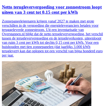
Netto terugleververgoeding voor zonnestroom loopt
uiteen van 3 cent tot 0,15 cent per kWh
Zonnepaneeleigenaren krijgen vanaf 2027 te maken met grote
verschillen in de vergoeding die energieleveranciers betalen voor
teruggeleverde zonnestroom. Uit een inventarisatie van
Overstappen.nl blijkt dat de netto terugleververgoeding, het verschil
tussen de terugleververgoeding en de terugleverkosten, uiteenloopt
van ruim 3 cent per kWh tot slechts 0,15 cent per kWh. Voor een
huishouden met tien zonnepanelen (dat jaarlijks 3.000 kWh
teruglevert) kan dat oplopen tot een verschil van bijna honderd euro
per jaar.