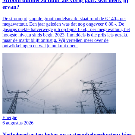
Stroom dubbel zo duur als vorig jaar: wat merk jij
ervan?
De stroomprijs op de groothandelsmarkt staat rond de € 140,- per
megawattuur. Een jaar geleden was dat nog ongeveer € 80,-. De
gasprijs piekte halverwege juli op bijna € 64,- per megawattuur, het
hoogste niveau sinds begin 2023. Inmiddels is die prijs iets gezakt,
maar de markt blijft onrustig. Wij vertellen meer over de
ontwikkelingen en wat je nu kunt doen.
Energie
6 augustus 2026
Netbeheerkosten heten nu systeembeheerkosten: hier