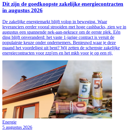
Dit zijn de goedkoopste zakelijke energiecontracten
in augustus 2026
De zakelijke energiemarkt blijft volop in beweging. Waar
leveranciers eerder vooral strooiden met hoge cashbacks, zien we in
augustus een spannende nek-aan-nekrace om de eerste plek. Eén
ding blijft onveranderd: het vaste 1-jarige contract is veruit de
populairste keuze onder ondernemers. Benieuwd waar je deze
maand het voordeligst uit bent? Wij zetten de scherpste zakelijke
energiecontracten voor zzp'ers en het mkb voor je op een rij.
Energie
5 augustus 2026