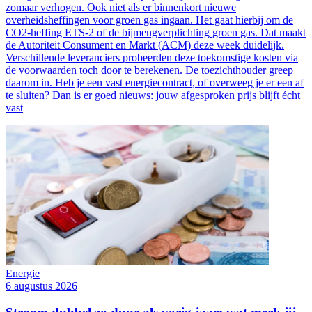
zomaar verhogen. Ook niet als er binnenkort nieuwe
overheidsheffingen voor groen gas ingaan. Het gaat hierbij om de
CO2-heffing ETS-2 of de bijmengverplichting groen gas. Dat maakt
de Autoriteit Consument en Markt (ACM) deze week duidelijk.
Verschillende leveranciers probeerden deze toekomstige kosten via
de voorwaarden toch door te berekenen. De toezichthouder greep
daarom in. Heb je een vast energiecontract, of overweeg je er een af
te sluiten? Dan is er goed nieuws: jouw afgesproken prijs blijft écht
vast
Energie
6 augustus 2026