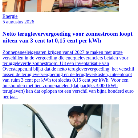
Energie
5 augustus 2026
Netto terugleververgoeding voor zonnestroom loopt
uiteen van 3 cent tot 0,15 cent per kWh
Zonnepaneeleigenaren krijgen vanaf 2027 te maken met grote
verschillen in de vergoeding die energieleveranciers betalen voor
teruggeleverde zonnestroom. Uit een inventarisatie van
Overstappen.nl blijkt dat de netto terugleververgoeding, het verschil
tussen de terugleververgoeding en de terugleverkosten, uiteenloopt
van ruim 3 cent per kWh tot slechts 0,15 cent per kWh. Voor een
huishouden met tien zonnepanelen (dat jaarlijks 3.000 kWh
teruglevert) kan dat oplopen tot een verschil van bijna honderd euro
per jaar.