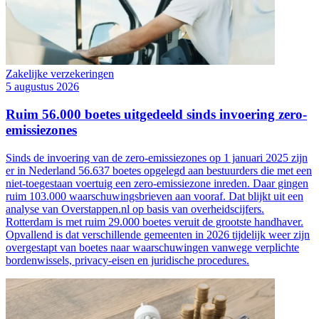
Zakelijke verzekeringen
5 augustus 2026
Ruim 56.000 boetes uitgedeeld sinds invoering zero-
emissiezones
Sinds de invoering van de zero-emissiezones op 1 januari 2025 zijn
er in Nederland 56.637 boetes opgelegd aan bestuurders die met een
niet-toegestaan voertuig een zero-emissiezone inreden. Daar gingen
ruim 103.000 waarschuwingsbrieven aan vooraf. Dat blijkt uit een
analyse van Overstappen.nl op basis van overheidscijfers.
Rotterdam is met ruim 29.000 boetes veruit de grootste handhaver.
Opvallend is dat verschillende gemeenten in 2026 tijdelijk weer zijn
overgestapt van boetes naar waarschuwingen vanwege verplichte
bordenwissels, privacy-eisen en juridische procedures.