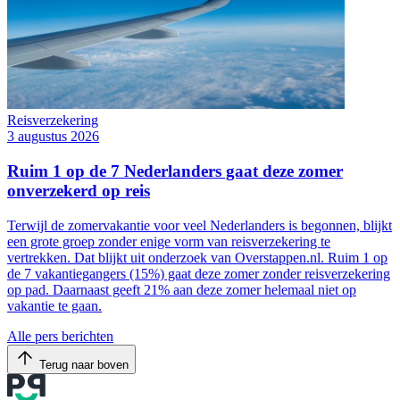
Reisverzekering
3 augustus 2026
Ruim 1 op de 7 Nederlanders gaat deze zomer
onverzekerd op reis
Terwijl de zomervakantie voor veel Nederlanders is begonnen, blijkt
een grote groep zonder enige vorm van reisverzekering te
vertrekken. Dat blijkt uit onderzoek van Overstappen.nl. Ruim 1 op
de 7 vakantiegangers (15%) gaat deze zomer zonder reisverzekering
op pad. Daarnaast geeft 21% aan deze zomer helemaal niet op
vakantie te gaan.
Alle pers berichten
Terug naar boven