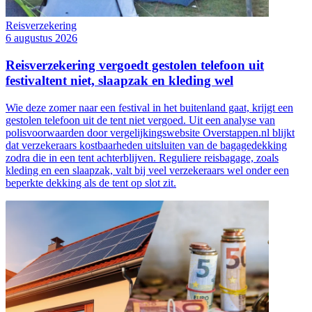
Reisverzekering
6 augustus 2026
Reisverzekering vergoedt gestolen telefoon uit
festivaltent niet, slaapzak en kleding wel
Wie deze zomer naar een festival in het buitenland gaat, krijgt een
gestolen telefoon uit de tent niet vergoed. Uit een analyse van
polisvoorwaarden door vergelijkingswebsite Overstappen.nl blijkt
dat verzekeraars kostbaarheden uitsluiten van de bagagedekking
zodra die in een tent achterblijven. Reguliere reisbagage, zoals
kleding en een slaapzak, valt bij veel verzekeraars wel onder een
beperkte dekking als de tent op slot zit.