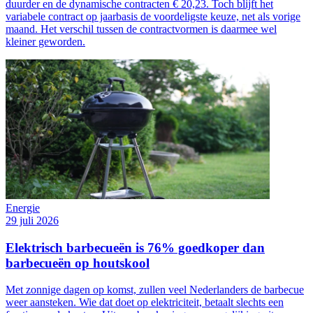
duurder en de dynamische contracten € 20,23. Toch blijft het
variabele contract op jaarbasis de voordeligste keuze, net als vorige
maand. Het verschil tussen de contractvormen is daarmee wel
kleiner geworden.
Energie
29 juli 2026
Elektrisch barbecueën is 76% goedkoper dan
barbecueën op houtskool
Met zonnige dagen op komst, zullen veel Nederlanders de barbecue
weer aansteken. Wie dat doet op elektriciteit, betaalt slechts een