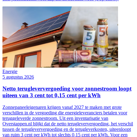
Energie
5 augustus 2026
Netto terugleververgoeding voor zonnestroom loopt
uiteen van 3 cent tot 0,15 cent per kWh
Zonnepaneeleigenaren krijgen vanaf 2027 te maken met grote
verschillen in de vergoeding die energieleveranciers betalen voor
teruggeleverde zonnestroom. Uit een inventarisatie van
Overstappen.nl blijkt dat de netto terugleververgoeding, het verschil
tussen de terugleververgoeding en de terugleverkosten, uiteenloopt
van ruim 3 cent per kWh tot slechts 0,15 cent per kWh. Voor een