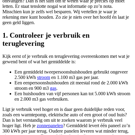
ontvangen? Dan is het slim om te weten waar je precies op moet
letten. Er staat tenslotte nogal wat informatie op zo’n nota.
Misschien kun je zelfs wel besparen. Wij vertellen je waar je
rekening mee kunt houden. Zo zie je niets over het hoofd én laat je
geen geld liggen.
1. Controleer je verbruik en
teruglevering
Kijk eerst of je verbruik en teruglevering overeenkomen met wat je
gewend bent of wat het gemiddelde is:
Een gemiddeld tweepersoonshuishouden gebruikt ongeveer
2.500 kWh
stroom
en 1.100 m3 gas per jaar.
Een eenpersoonshuishouden zit meestal rond de 2.000 kWh
stroom en 900 m3
gas
.
Een huishouden van vijf personen kan tot 5.000 kWh stroom
en 2.000 m3 gas verbruiken.
Ligt je verbruik veel hoger en is daar geen duidelijke reden voor,
zoals een warmtepomp, elektrische auto of een groot of oud huis?
Dan is het verstandig om uit te zoeken waarom je verbruik veel
hoger ligt. Heb je
zonnepanelen
? Gemiddeld levert één paneel zo’n
300 kWh per jaar terug. Oudere panelen leveren wat minder terug,