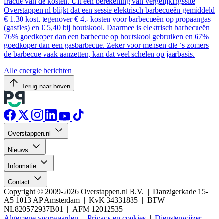
fractie van de kosten. Uit een berekening van vergelijkingssite
Overstappen.nl blijkt dat een sessie elektrisch barbecueën gemiddeld
€ 1,30 kost, tegenover € 4,- kosten voor barbecueën op propaangas
(gasfles) en € 5,40 bij houtskool. Daarmee is elektrisch barbecueën
76% goedkoper dan een barbecue op houtskool gebruiken en 67%
goedkoper dan een gasbarbecue. Zeker voor mensen die ‘s zomers
de barbecue vaak aanzetten, kan dat veel schelen op jaarbasis.
Alle energie berichten
Terug naar boven
Overstappen.nl
Nieuws
Informatie
Contact
Copyright © 2009-2026 Overstappen.nl B.V. | Danzigerkade 15-
A5 1013 AP Amsterdam | KvK 34331885 | BTW
NL820572937B01 | AFM 12012535
Algemene voorwaarden
|
Privacy en cookies
|
Dienstenwijzer