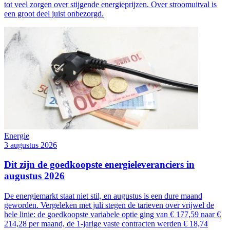
tot veel zorgen over stijgende energieprijzen. Over stroomuitval is
een groot deel juist onbezorgd.
Energie
3 augustus 2026
Dit zijn de goedkoopste energieleveranciers in
augustus 2026
De energiemarkt staat niet stil, en augustus is een dure maand
geworden. Vergeleken met juli stegen de tarieven over vrijwel de
hele linie: de goedkoopste variabele optie ging van € 177,59 naar €
214,28 per maand, de 1-jarige vaste contracten werden € 18,74