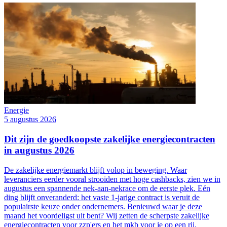
Energie
5 augustus 2026
Dit zijn de goedkoopste zakelijke energiecontracten
in augustus 2026
De zakelijke energiemarkt blijft volop in beweging. Waar
leveranciers eerder vooral strooiden met hoge cashbacks, zien we in
augustus een spannende nek-aan-nekrace om de eerste plek. Eén
ding blijft onveranderd: het vaste 1-jarige contract is veruit de
populairste keuze onder ondernemers. Benieuwd waar je deze
maand het voordeligst uit bent? Wij zetten de scherpste zakelijke
energiecontracten voor zzp'ers en het mkb voor je op een rij.