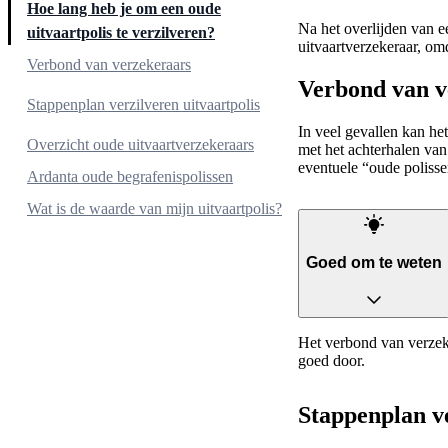
Hoe lang heb je om een oude
Na het overlijden van ee
uitvaartpolis te verzilveren?
uitvaartverzekeraar, om
Verbond van verzekeraars
Verbond van v
Goed om te weten
Stappenplan verzilveren uitvaartpolis
In veel gevallen kan he
1. Oude uitvaartpolis vinden
Overzicht oude uitvaartverzekeraars
met het achterhalen van
eventuele “oude polissen
2. Overlijden van de verzekerde melden
Ardanta oude begrafenispolissen
3. Uitkering van het bedrag
Wat is de waarde van mijn uitvaartpolis?
Goed om te weten
Het verbond van verzeke
goed door.
Stappenplan ve