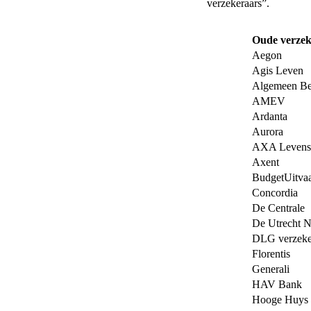
verzekeraars”.
Oude verzek
Aegon
Agis Leven
Algemeen Be
AMEV
Ardanta
Aurora
AXA Levensv
Axent
BudgetUitvaa
Concordia
De Centrale
De Utrecht N
DLG verzeke
Florentis
Generali
HAV Bank
Hooge Huys