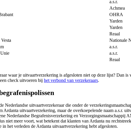
a.s.r.
Achmea
Brabant
OHRA
Yarden
Yarden
Reaal
 Vesta
Nationale 
am
a.s.r.
 Unie
a.s.r.
Reaal
raar waar je uitvaartverzekering is afgesloten niet op deze lijst? Dan i
 een check uitvoeren bij
het verbond van verzekeraars
.
begrafenispolissen
 Nederlandse uitvaartverzekeraar die onder de verzekeringsmaatschappi
 Ardanta uitvaartverzekering, maar de overkoepelende naam a.s.r. uitv
ne Nederlandse Begrafenisverzekering en Verzorgingsmaatschappij A
s niet meer voort, wat betekent dat klanten van Ardanta nu rechtstreeks 
e in het verleden de Ardanta uitvaartverzekering hebt afgesloten.