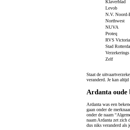
Klaverblad
Levob
N.V. Noord-
Northwest
NUVA
Proteq
RVS Victoria
Stad Rotterd
Verzekerings
Zelf
Staat de uitvaartverzeke
veranderd. Je kan altijd
Ardanta oude 
Ardanta was een bekende
gaan onder de merknaam
onder de naam “Algeme
naam Ardanta zet zich du
dus niks veranderd als j