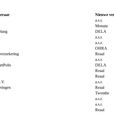
eraar
Nieuwe ve
a.s.r.
Monuta
lang
DELA
a.s.r.
a.s.r.
OHRA
erzekering
Reaal
a.s.r.
rtPolis
DELA
Reaal
Reaal
.V.
a.s.r.
ringen
Reaal
Twenthe
a.s.r.
a.s.r.
Reaal