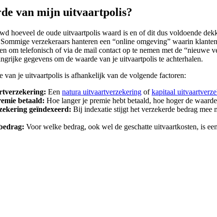
de van mijn uitvaartpolis?
wd hoeveel de oude uitvaartpolis waard is en of dit dus voldoende dekki
r. Sommige verzekeraars hanteren een “online omgeving” waarin klanten
raden om telefonisch of via de mail contact op te nemen met de “nieuwe
ngrijke gegevens om de waarde van je uitvaartpolis te achterhalen.
 van je uitvaartpolis is afhankelijk van de volgende factoren:
rtverzekering:
Een
natura uitvaartverzekering
of
kapitaal uitvaartverz
remie betaald:
Hoe langer je premie hebt betaald, hoe hoger de waarde v
rzekering geïndexeerd:
Bij indexatie stijgt het verzekerde bedrag mee me
bedrag:
Voor welke bedrag, ook wel de geschatte uitvaartkosten, is een