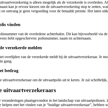
itvaartverzekering is alleen mogelijk als de verzekerde is overleden. Als
ast kan je ervoor kiezen om de uitvaartverzekering stop te zetten, wat i
t en ontvang je geen vergoeding voor de betaalde premie. Het laten uitk
olis vinden
polisnummer van de overledene achterhalen. Dit kan bijvoorbeeld via de
evens hebt opgeschreven: polisnummer, naam en achternaam.
 de verzekerde melden
 het overlijden van de verzekerde meldt bij de uitvaartverzekeraar. Je m
 in gang.
het bedrag
e uitvaartverzekeraar om de uitvaartpolis uit te keren. Je zal schriftelijk
e uitvaartverzekeraars
 veranderingen plaatsgevonden in het landschap van uitvaartpolissen. Z
e helpen met het vinden van je “huidige uitvaartverzekeraar”, hebben w