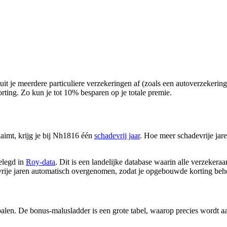
it je meerdere particuliere verzekeringen af (zoals een autoverzekerin
rting. Zo kun je tot 10% besparen op je totale premie.
laimt, krijg je bij Nh1816 één
schadevrij jaar
. Hoe meer schadevrije jar
elegd in
Roy-data
. Dit is een landelijke database waarin alle verzekeraa
rije jaren automatisch overgenomen, zodat je opgebouwde korting beho
alen. De bonus-malusladder is een grote tabel, waarop precies wordt aa