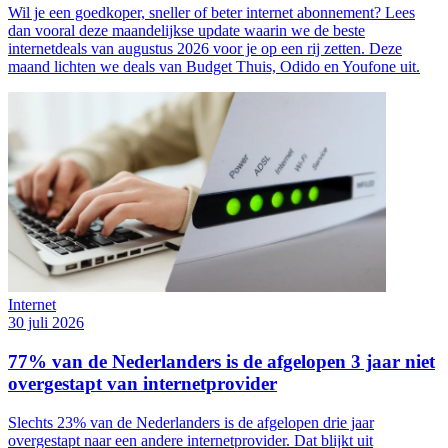
Wil je een goedkoper, sneller of beter internet abonnement? Lees
dan vooral deze maandelijkse update waarin we de beste
internetdeals van augustus 2026 voor je op een rij zetten. Deze
maand lichten we deals van Budget Thuis, Odido en Youfone uit.
Internet
30 juli 2026
77% van de Nederlanders is de afgelopen 3 jaar niet
overgestapt van internetprovider
Slechts 23% van de Nederlanders is de afgelopen drie jaar
overgestapt naar een andere internetprovider. Dat blijkt uit