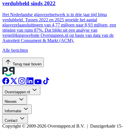
verdubbeld sinds 2022
Het Nederlandse glasvezelnetwerk is in drie jaar tijd bijna
verdubbeld. Tussen 2022 en 2025 groeide het aantal
glasvezelaansluitingen van 4,77 miljoen naar 8,93 miljoen, een
stijging van ruim 87%. Dat blijkt uit een analyse van
vergelijkingswebsite Overstappen.nl op basis van data van de
Autoriteit Consument & Markt (ACM).
Alle berichten
Terug naar boven
Overstappen.nl
Nieuws
Informatie
Contact
Copyright © 2009-2026 Overstappen.nl B.V. | Danzigerkade 15-