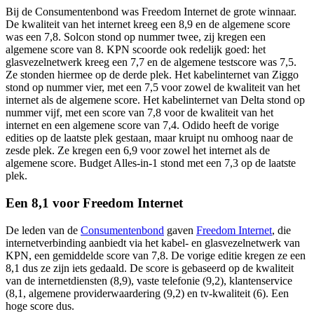
Bij de Consumentenbond was Freedom Internet de grote winnaar.
De kwaliteit van het internet kreeg een 8,9 en de algemene score
was een 7,8. Solcon stond op nummer twee, zij kregen een
algemene score van 8. KPN scoorde ook redelijk goed: het
glasvezelnetwerk kreeg een 7,7 en de algemene testscore was 7,5.
Ze stonden hiermee op de derde plek. Het kabelinternet van Ziggo
stond op nummer vier, met een 7,5 voor zowel de kwaliteit van het
internet als de algemene score. Het kabelinternet van Delta stond op
nummer vijf, met een score van 7,8 voor de kwaliteit van het
internet en een algemene score van 7,4. Odido heeft de vorige
edities op de laatste plek gestaan, maar kruipt nu omhoog naar de
zesde plek. Ze kregen een 6,9 voor zowel het internet als de
algemene score. Budget Alles-in-1 stond met een 7,3 op de laatste
plek.
Een 8,1 voor Freedom Internet
De leden van de
Consumentenbond
gaven
Freedom Internet
, die
internetverbinding aanbiedt via het kabel- en glasvezelnetwerk van
KPN, een gemiddelde score van 7,8. De vorige editie kregen ze een
8,1 dus ze zijn iets gedaald. De score is gebaseerd op de kwaliteit
van de internetdiensten (8,9), vaste telefonie (9,2), klantenservice
(8,1, algemene providerwaardering (9,2) en tv-kwaliteit (6). Een
hoge score dus.