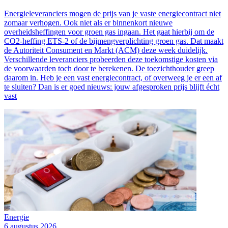
Energieleveranciers mogen de prijs van je vaste energiecontract niet
zomaar verhogen. Ook niet als er binnenkort nieuwe
overheidsheffingen voor groen gas ingaan. Het gaat hierbij om de
CO2-heffing ETS-2 of de bijmengverplichting groen gas. Dat maakt
de Autoriteit Consument en Markt (ACM) deze week duidelijk.
Verschillende leveranciers probeerden deze toekomstige kosten via
de voorwaarden toch door te berekenen. De toezichthouder greep
daarom in. Heb je een vast energiecontract, of overweeg je er een af
te sluiten? Dan is er goed nieuws: jouw afgesproken prijs blijft écht
vast
Energie
6 augustus 2026