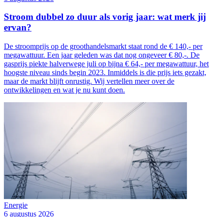
Stroom dubbel zo duur als vorig jaar: wat merk jij
ervan?
De stroomprijs op de groothandelsmarkt staat rond de € 140,- per
megawattuur. Een jaar geleden was dat nog ongeveer € 80,-. De
gasprijs piekte halverwege juli op bijna € 64,- per megawattuur, het
hoogste niveau sinds begin 2023. Inmiddels is die prijs iets gezakt,
maar de markt blijft onrustig. Wij vertellen meer over de
ontwikkelingen en wat je nu kunt doen.
Energie
6 augustus 2026