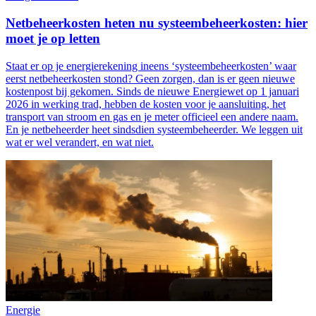
Netbeheerkosten heten nu systeembeheerkosten: hier
moet je op letten
Staat er op je energierekening ineens ‘systeembeheerkosten’ waar
eerst netbeheerkosten stond? Geen zorgen, dan is er geen nieuwe
kostenpost bij gekomen. Sinds de nieuwe Energiewet op 1 januari
2026 in werking trad, hebben de kosten voor je aansluiting, het
transport van stroom en gas en je meter officieel een andere naam.
En je netbeheerder heet sindsdien systeembeheerder. We leggen uit
wat er wel verandert, en wat niet.
Energie