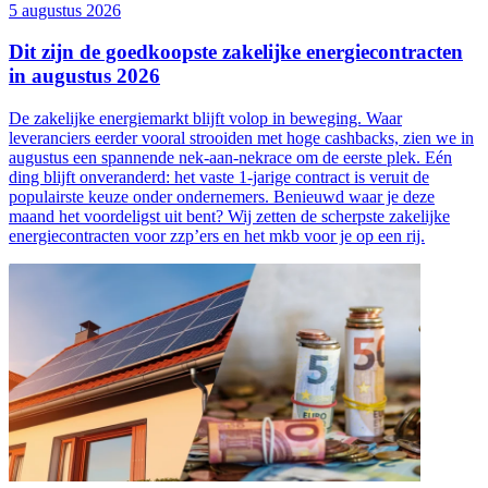
5 augustus 2026
Dit zijn de goedkoopste zakelijke energiecontracten
in augustus 2026
De zakelijke energiemarkt blijft volop in beweging. Waar
leveranciers eerder vooral strooiden met hoge cashbacks, zien we in
augustus een spannende nek-aan-nekrace om de eerste plek. Eén
ding blijft onveranderd: het vaste 1-jarige contract is veruit de
populairste keuze onder ondernemers. Benieuwd waar je deze
maand het voordeligst uit bent? Wij zetten de scherpste zakelijke
energiecontracten voor zzp’ers en het mkb voor je op een rij.