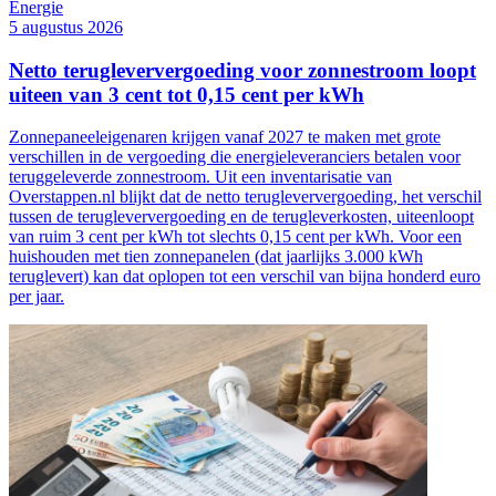
Energie
5 augustus 2026
Netto terugleververgoeding voor zonnestroom loopt
uiteen van 3 cent tot 0,15 cent per kWh
Zonnepaneeleigenaren krijgen vanaf 2027 te maken met grote
verschillen in de vergoeding die energieleveranciers betalen voor
teruggeleverde zonnestroom. Uit een inventarisatie van
Overstappen.nl blijkt dat de netto terugleververgoeding, het verschil
tussen de terugleververgoeding en de terugleverkosten, uiteenloopt
van ruim 3 cent per kWh tot slechts 0,15 cent per kWh. Voor een
huishouden met tien zonnepanelen (dat jaarlijks 3.000 kWh
teruglevert) kan dat oplopen tot een verschil van bijna honderd euro
per jaar.