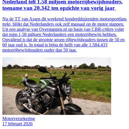
Nederland telt 1,58 miljoen motorrijbewijshouders,
toename van 20.342 ten opzichte van vorig jaar
Nu de TT van Assen dit weekend honderdduizenden motorsportfans
trekt, blijkt dat Nederlanders ook zelf massaal op de motor stappen.
Uit een analyse van Overstappen.nl op basis van CBR-cijfers volgt
dat ruim 1,58 miljoen Nederlanders een motorrijbewijs hebben.
Opvallend is dat de grootste groep rijbewijshouders tussen de 50 en
60 jaar oud is. In totaal is bijna de helft van alle 1.584.433
motorrijbewijshouders ouder dan 50 jaar.
Motorverzekering
17 februari 2026