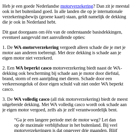
Heb je een goede Nederlandse
motorverzekering
? Dan zit je meestal
ook in het buitenland goed. In alle landen die op je internationale
verzekeringsbewijs (groene kaart) staan, geldt namelijk de dekking
die je ook in Nederland hebt.
Dit gaat doorgaans om één van de onderstaande basisdekkingen,
eventueel aangevuld met aanvullende opties:
1. De
WA-motorverzekering
vergoedt alleen schade die je met je
motor aan anderen toebrengt. Met deze dekking is schade aan je
eigen motor niet verzekerd.
2. Een
WA beperkt casco
motorverzekering biedt naast de WA-
dekking ook bescherming bij schade aan je motor door diefstal,
brand, storm of een aanrijding met dieren. Schade door een
verkeersongeluk of door eigen schuld valt niet onder WA beperkt
casco.
3. De
WA volledig casco
(all risk motorverzekering) biedt de meest
uitgebreide dekking. Met WA volledig casco wordt ook schade aan
je eigen motor vergoed, zelfs als je zelf verantwoordelijk bent.
“Ga je een langere periode met de motor weg? Let dan
op de maximale verblijfsduur in het buitenland. Bij veel
motorverzekeringen is dat ongeveer drie maanden. Blijf