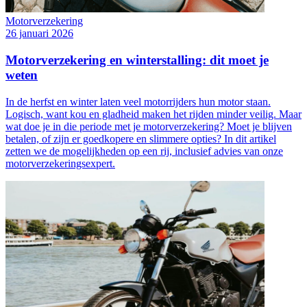
Motorverzekering
26 januari 2026
Motorverzekering en winterstalling: dit moet je
weten
In de herfst en winter laten veel motorrijders hun motor staan.
Logisch, want kou en gladheid maken het rijden minder veilig. Maar
wat doe je in die periode met je motorverzekering? Moet je blijven
betalen, of zijn er goedkopere en slimmere opties? In dit artikel
zetten we de mogelijkheden op een rij, inclusief advies van onze
motorverzekeringsexpert.