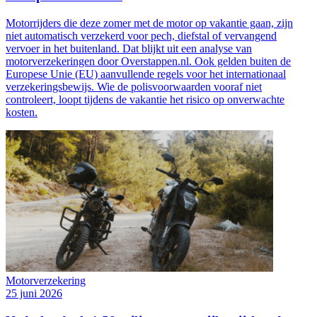
Motorrijders die deze zomer met de motor op vakantie gaan, zijn
niet automatisch verzekerd voor pech, diefstal of vervangend
vervoer in het buitenland. Dat blijkt uit een analyse van
motorverzekeringen door Overstappen.nl. Ook gelden buiten de
Europese Unie (EU) aanvullende regels voor het internationaal
verzekeringsbewijs. Wie de polisvoorwaarden vooraf niet
controleert, loopt tijdens de vakantie het risico op onverwachte
kosten.
Motorverzekering
25 juni 2026