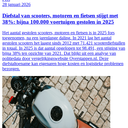
28 januari 2026
Diefstal van scooters, motoren en fietsen stijgt met
38%: bijna 100.000 voertuigen gestolen in 2025
Het aantal gestolen scooters, motoren en fietsen is in 2025 fors
toegenomen, na een jarenlange daling. In 2021 lag het aantal
gestolen scooters het laagst sinds 2012 met 71.421 scooterdiefstallen
in totaal. In 2025 is dat aantal opgelopen tot 98.491, een stijging van
bijna 38% ten opzichte van 2021. Dat blijkt uit een analyse van
politiedata door vergelijkingswebsite Overstappen.nl. Deze
diefstaltoename kan eigenaren hoge kosten en logistieke problemen
bezorgen.