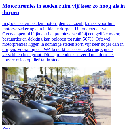
Motorpremies in steden ruim vijf keer zo hoog als in
dorpen
In grote steden betalen motorrijders aanzienlijk meer voor hun
motorverzekering dan in kleine dorpen. Uit onderzoek van
Overstappen.nl blijkt dat het premieverschil bij een gelijke motor,
bestuurder en dekking kan oplopen tot ruim 567%. Oftewel:
motorpremies liggen in sommige steden zo’n vijf keer hoger dan in
dorpen. Vooral bij een WA beperkt casco-verzekering zijn de
verschillen heel groot. Dit is grotendeels te verklaren door het
hogere risico op diefstal in steden.
Pers