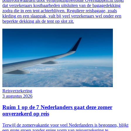
polisvoorwaarden door vergelijkingswebsite Overstappen.nl blijkt
dat verzekeraars kostbaarheden uitsluiten van de bagagedekking
zodra die in een tent achterblijven. Reguliere reisbagage, zoals
kleding en een slaapzak, valt bij veel verzekeraars wel onder een
beperkte dekking als de tent op slot zit.
Reisverzekering
3 augustus 2026
Ruim 1 op de 7 Nederlanders gaat deze zomer
onverzekerd op reis
Terwijl de zomervakantie voor veel Nederlanders is begonnen, blijkt
een grote groep zonder enige vorm van reisverzekering te