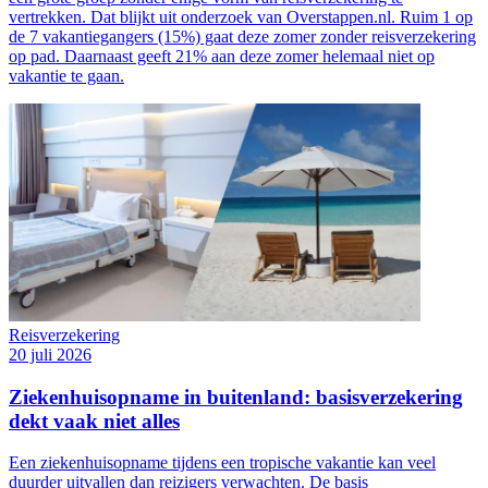
vertrekken. Dat blijkt uit onderzoek van Overstappen.nl. Ruim 1 op
de 7 vakantiegangers (15%) gaat deze zomer zonder reisverzekering
op pad. Daarnaast geeft 21% aan deze zomer helemaal niet op
vakantie te gaan.
Reisverzekering
20 juli 2026
Ziekenhuisopname in buitenland: basisverzekering
dekt vaak niet alles
Een ziekenhuisopname tijdens een tropische vakantie kan veel
duurder uitvallen dan reizigers verwachten. De basis