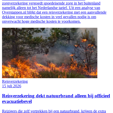
zorgverzekering vergoedt spoedeisende zorg in het buitenland
namelijk alleen tot het Nederlandse tarief. Uit een analyse van
Overstappen.nl blijkt dat een reisverzekering met een aanvullende
dekking voor medische kosten in veel gevallen nodig is om
onverwacht hoge medische kosten te voorkomen.
Reisverzekering
15 juli 2026
Reisverzekering dekt natuurbrand alleen bij officieel
evacuatiebevel
Reizigers die zelf vertrekken bij een natuurbrand, krijgen de extra