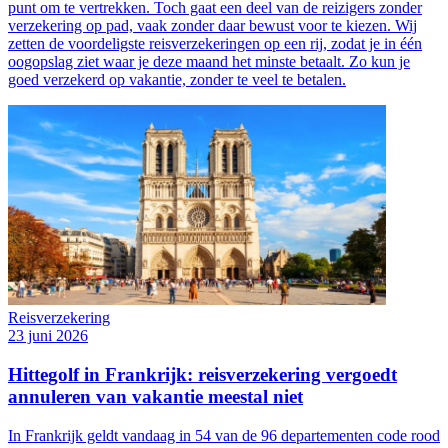
punt om te vertrekken. Toch gaat een deel van de reizigers zonder
verzekering op pad, vaak zonder daar bewust voor te kiezen. Wij
zetten de voordeligste reisverzekeringen op een rij, zodat je in één
oogopslag ziet waar je deze maand het minste betaalt. Zo kun je
goed verzekerd op vakantie, zonder te veel te betalen.
Reisverzekering
23 juni 2026
Hittegolf in Frankrijk: reisverzekering vergoedt
annuleren van vakantie meestal niet
In Frankrijk geldt vandaag in 54 van de 96 departementen code rood