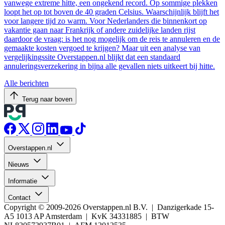
vanwege extreme hitte, een ongekend record. Op sommige plekken
loopt het op tot boven de 40 graden Celsius. Waarschijnlijk blijft het
voor langere tijd zo warm. Voor Nederlanders die binnenkort op
vakantie gaan naar Frankrijk of andere zuidelijke landen rijst
daardoor de vraag: is het nog mogelijk om de reis te annuleren en de
gemaakte kosten vergoed te krijgen? Maar uit een analyse van
vergelijkingssite Overstappen.nl blijkt dat een standaard
annuleringsverzekering in bijna alle gevallen niets uitkeert bij hitte.
Alle berichten
Terug naar boven
Overstappen.nl
Nieuws
Informatie
Contact
Copyright © 2009-2026 Overstappen.nl B.V. | Danzigerkade 15-
A5 1013 AP Amsterdam | KvK 34331885 | BTW