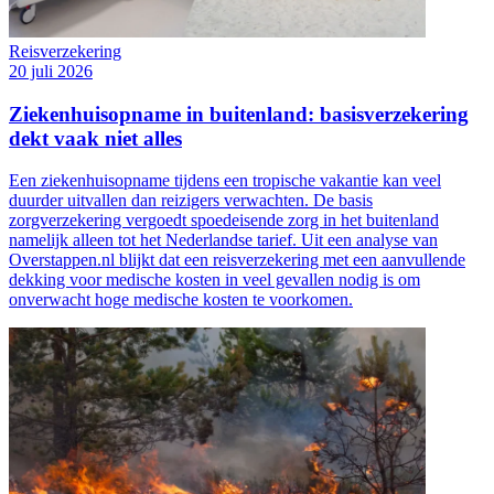
Reisverzekering
20 juli 2026
Ziekenhuisopname in buitenland: basisverzekering
dekt vaak niet alles
Een ziekenhuisopname tijdens een tropische vakantie kan veel
duurder uitvallen dan reizigers verwachten. De basis
zorgverzekering vergoedt spoedeisende zorg in het buitenland
namelijk alleen tot het Nederlandse tarief. Uit een analyse van
Overstappen.nl blijkt dat een reisverzekering met een aanvullende
dekking voor medische kosten in veel gevallen nodig is om
onverwacht hoge medische kosten te voorkomen.