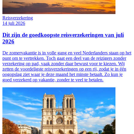
Reisverzekering
14 juli 2026
Dit zijn de goedkoopste reisverzekeringen van juli
2026
De zomervakantie is in volle gang en veel Nederlanders staan op het
punt om te vertrekken. Toch gaat een deel van de reizigers zonder
verzekering op pad, vaak zonder daar bewust voor te kiezen. Wij
zetten de voordeligste reisverzekeringen op een rij, zodat je in één
oogopslag ziet waar je deze maand het minste betaalt. Zo kun je
goed verzekerd op vakantie, zonder te veel te betalen.