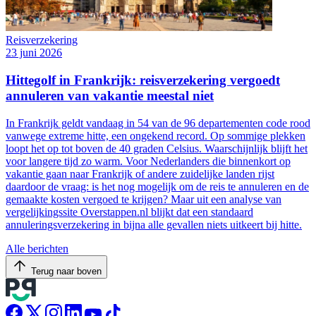
Reisverzekering
23 juni 2026
Hittegolf in Frankrijk: reisverzekering vergoedt
annuleren van vakantie meestal niet
In Frankrijk geldt vandaag in 54 van de 96 departementen code rood
vanwege extreme hitte, een ongekend record. Op sommige plekken
loopt het op tot boven de 40 graden Celsius. Waarschijnlijk blijft het
voor langere tijd zo warm. Voor Nederlanders die binnenkort op
vakantie gaan naar Frankrijk of andere zuidelijke landen rijst
daardoor de vraag: is het nog mogelijk om de reis te annuleren en de
gemaakte kosten vergoed te krijgen? Maar uit een analyse van
vergelijkingssite Overstappen.nl blijkt dat een standaard
annuleringsverzekering in bijna alle gevallen niets uitkeert bij hitte.
Alle berichten
Terug naar boven