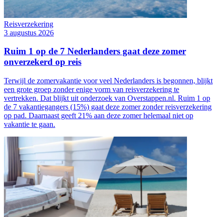
Reisverzekering
3 augustus 2026
Ruim 1 op de 7 Nederlanders gaat deze zomer
onverzekerd op reis
Terwijl de zomervakantie voor veel Nederlanders is begonnen, blijkt
een grote groep zonder enige vorm van reisverzekering te
vertrekken. Dat blijkt uit onderzoek van Overstappen.nl. Ruim 1 op
de 7 vakantiegangers (15%) gaat deze zomer zonder reisverzekering
op pad. Daarnaast geeft 21% aan deze zomer helemaal niet op
vakantie te gaan.