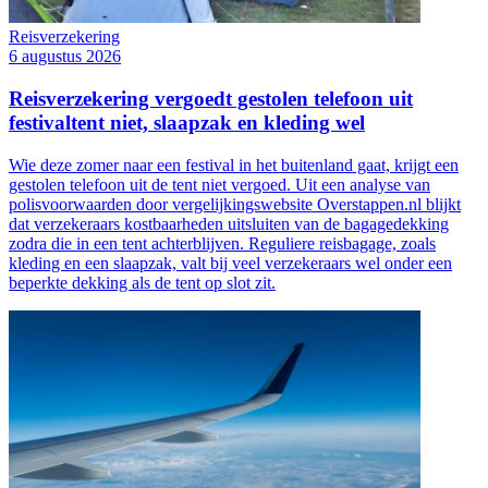
Reisverzekering
6 augustus 2026
Reisverzekering vergoedt gestolen telefoon uit
festivaltent niet, slaapzak en kleding wel
Wie deze zomer naar een festival in het buitenland gaat, krijgt een
gestolen telefoon uit de tent niet vergoed. Uit een analyse van
polisvoorwaarden door vergelijkingswebsite Overstappen.nl blijkt
dat verzekeraars kostbaarheden uitsluiten van de bagagedekking
zodra die in een tent achterblijven. Reguliere reisbagage, zoals
kleding en een slaapzak, valt bij veel verzekeraars wel onder een
beperkte dekking als de tent op slot zit.