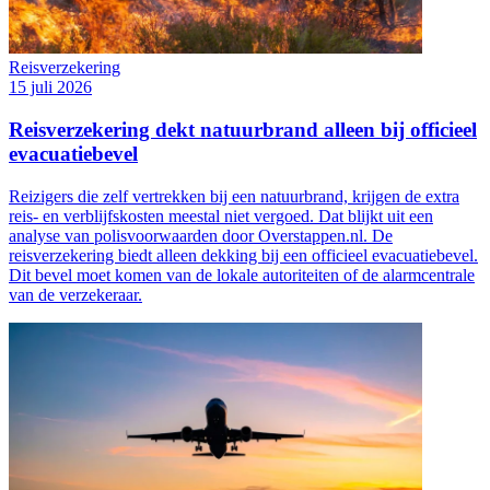
Reisverzekering
15 juli 2026
Reisverzekering dekt natuurbrand alleen bij officieel
evacuatiebevel
Reizigers die zelf vertrekken bij een natuurbrand, krijgen de extra
reis- en verblijfskosten meestal niet vergoed. Dat blijkt uit een
analyse van polisvoorwaarden door Overstappen.nl. De
reisverzekering biedt alleen dekking bij een officieel evacuatiebevel.
Dit bevel moet komen van de lokale autoriteiten of de alarmcentrale
van de verzekeraar.