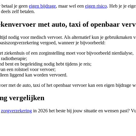
betaal je geen
eigen bijdrage
, maar wel een
eigen risico
. Heb je je eig
eels zelf betalen.
kenvervoer met auto, taxi of openbaar ver
ltijd nodig voor medisch vervoer. Als alternatief kun je gebruikmaken 
basiszorgverzekering vergoed, wanneer je bijvoorbeeld:
et ziekenhuis of een zorginstelling moet voor bijvoorbeeld nierdialyse,
radiotherapie;
nd bent en begeleiding nodig hebt tijdens je reis;
van een rolstoel voor vervoer;
lleen liggend kan worden vervoerd.
oer met de auto, taxi of het openbaar vervoer kan een eigen bijdrage 
ng vergelijken
e
zorgverzekering
in 2026 het beste bij jouw situatie en wensen past? Vul