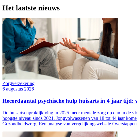
Het laatste nieuws
Zorgverzekering
6 augustus 2026
Recordaantal psychische hulp huisarts in 4 jaar tijd
De huisartsenpraktijk ving in 2025 meer mentale zorg op dan in de v
hoogste niveau sinds 2021. Jongvolwassenen van 18 tot 44 jaar komen d
Gezondheidszorg. Een analyse van vergelijkingswebsite Overstappen.