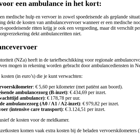
voor een ambulance in het kort:
n medische hulp en vervoer in zowel spoedeisende als geplande situati
ing dekt de kosten van ambulancevervoer wanneer er een medische noo
-spoedeisende ritten krijg je ook een vergoeding, maar dit verschilt per 
orgverzekering dekt ambulanceritten niet.
ancevervoer
riteit (NZa) heeft in de tariefbeschikking voor regionale ambulancevoo
even mogen in rekening worden gebracht door ambulancediensten in N
e kosten (in euro’s) die je kunt verwachten:
rvoerskilometer
: € 5,60 per kilometer (met patiënt aan boord).
eisende ambulancezorg (B‑inzet)
: € 434,69 per inzet.
wachttijd ambulance)
: € 178,78 per uur.
de ambulancezorg (A0 / A1 / A2-inzet)
: € 979,82 per inzet.
er (intensive care transport)
: € 3.124,51 per inzet.
lusief de kosten voor de meldkamer.
inzetkosten komen vaak extra kosten bij de beladen vervoerskilometers (I