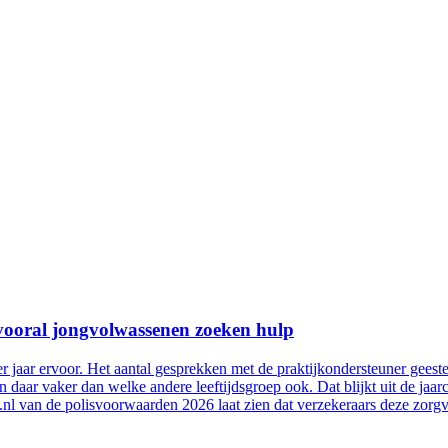
: vooral jongvolwassenen zoeken hulp
ier jaar ervoor. Het aantal gesprekken met de praktijkondersteuner g
aar vaker dan welke andere leeftijdsgroep ook. Dat blijkt uit de jaarc
nl van de polisvoorwaarden 2026 laat zien dat verzekeraars deze zorgv