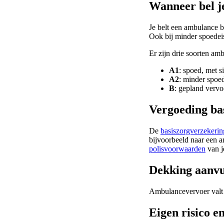
Wanneer bel j
Je belt een ambulance b
Ook bij minder spoedei
Er zijn drie soorten am
A1
: spoed, met si
A2
: minder spoed
B
: gepland vervo
Vergoeding ba
De
basiszorgverzekerin
bijvoorbeeld naar een a
polisvoorwaarden
van j
Dekking aanvu
Ambulancevervoer valt 
Eigen risico e