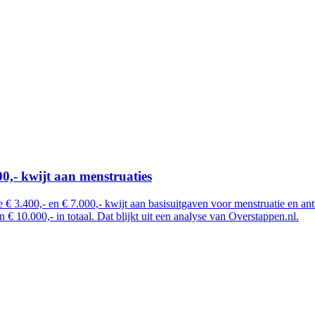
00,- kwijt aan menstruaties
 € 3.400,- en € 7.000,- kwijt aan basisuitgaven voor menstruatie en an
€ 10.000,- in totaal. Dat blijkt uit een analyse van Overstappen.nl.