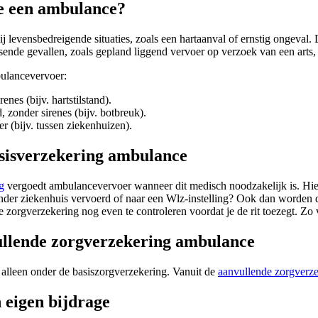
e een ambulance?
ij levensbedreigende situaties, zoals een hartaanval of ernstig ongeval
sende gevallen, zoals gepland liggend vervoer op verzoek van een arts
bulancevervoer:
renes (bijv. hartstilstand).
, zonder sirenes (bijv. botbreuk).
er (bijv. tussen ziekenhuizen).
sisverzekering ambulance
g
vergoedt ambulancevervoer wanneer dit medisch noodzakelijk is. Hierb
nder ziekenhuis vervoerd of naar een Wlz-instelling? Ook dan worden d
e zorgverzekering nog even te controleren voordat je de rit toezegt. Zo
llende zorgverzekering ambulance
alleen onder de basiszorgverzekering. Vanuit de
aanvullende zorgverz
n eigen bijdrage