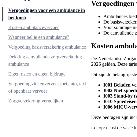
Vergoedingen 
Vergoedingen voor een ambulance in
Ambulances biede
het kort:
De basisverzeker
Voor sommige niet
Kosten ambulancevervoer
De aanvullende z
Wanneer bel je een ambulance?
Kosten ambul
Vergoeding basisverzekering ambulance
Dekking aanvullende zorgverzekering
De Nederlandse Zorgauto
ambulance
2026 gelden. Deze tari
Eigen risico en eigen bijdrage
Dit zijn de belangrijkst
Vergoeding ziekenvervoer met auto, taxi
I001 Beladen ve
I002 Niet-spoed
of openbaar vervoer
I003 Stand‑by (
Zorgverzekering vergelijken
I010 Spoedeisen
I006 MICU-vervo
Deze bedragen zijn inc
Let op: naast de vaste 