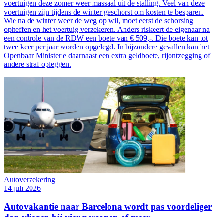
voertuigen deze zomer weer massaal uit de stalling. Veel van deze
voertuigen zijn tijdens de winter geschorst om kosten te besparen.
Wie na de winter weer de weg op wil, moet eerst de schorsing
opheffen en het voertuig verzekeren. Anders riskeert de eigenaar na
een controle van de RDW een boete van € 509,-. Die boete kan tot
twee keer per jaar worden opgelegd. In bijzondere gevallen kan het
Openbaar Ministerie daarnaast een extra geldboete, rijontzegging of
andere straf opleggen.
Autoverzekering
14 juli 2026
Autovakantie naar Barcelona wordt pas voordeliger