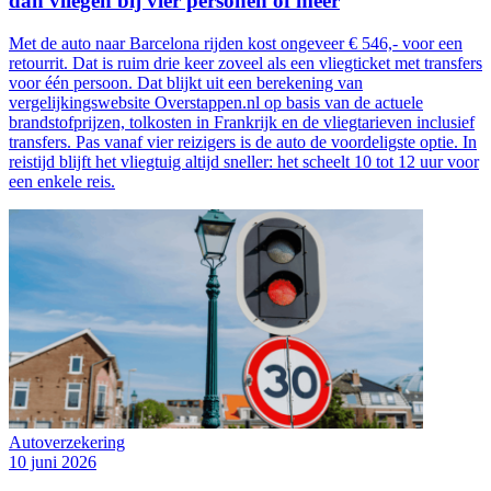
dan vliegen bij vier personen of meer
Met de auto naar Barcelona rijden kost ongeveer € 546,- voor een
retourrit. Dat is ruim drie keer zoveel als een vliegticket met transfers
voor één persoon. Dat blijkt uit een berekening van
vergelijkingswebsite Overstappen.nl op basis van de actuele
brandstofprijzen, tolkosten in Frankrijk en de vliegtarieven inclusief
transfers. Pas vanaf vier reizigers is de auto de voordeligste optie. In
reistijd blijft het vliegtuig altijd sneller: het scheelt 10 tot 12 uur voor
een enkele reis.
Autoverzekering
10 juni 2026