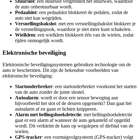
Stuurslot
: een stuurslot vergrendelt het stuurwiel, waardoor
de auto onbestuurbaar wordt.
Pedaalslot
: een pedaalslot blokkeert de pedalen, zodat de
auto niet kan wegrijden.
Versnellingsbakslot
: met een versnellingsbakslot blokkeer je
de versnellingspook, waardoor je niet meer kunt schakelen.
Wielklem
: een wielklem blokkeert één van de wielen, zodat
rijden onmogelijk wordt.
Elektronische beveiliging
Elektronische beveiligingssystemen gebruiken technologie om de
auto te beschermen. Dit zijn de bekendste voorbeelden van
elektronische beveiliging:
Startonderbreker
: een startonderbreker voorkomt het starten
van de auto zonder de juiste sleutel.
Autoalarm
: wordt er door een sensor beweging aan
bijvoorbeeld het slot of de deuren opgemerkt? Dan gaat het
autoalarm af en gaan er lichten knipperen.
Alarm met hellingshoekdetectie
: met hellingshoekdetectie
gaat er een alarm af wanneer de auto gekanteld of opgetild
wordt. Dit verkleint de kans op wegslepen of diefstal van de
wielen.
GPS-tracker
: een voertuigvolgsysteem (GPS-tracker) volgt