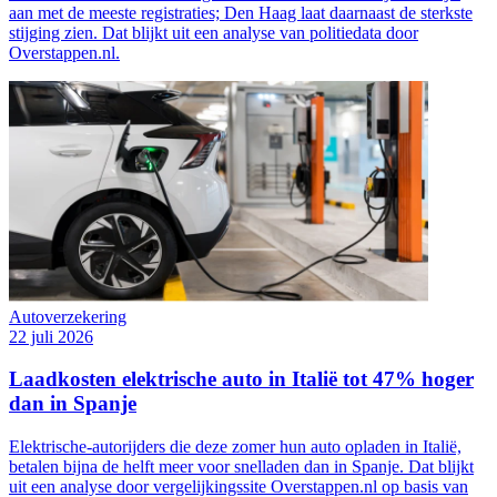
aan met de meeste registraties; Den Haag laat daarnaast de sterkste
stijging zien. Dat blijkt uit een analyse van politiedata door
Overstappen.nl.
Autoverzekering
22 juli 2026
Laadkosten elektrische auto in Italië tot 47% hoger
dan in Spanje
Elektrische-autorijders die deze zomer hun auto opladen in Italië,
betalen bijna de helft meer voor snelladen dan in Spanje. Dat blijkt
uit een analyse door vergelijkingssite Overstappen.nl op basis van