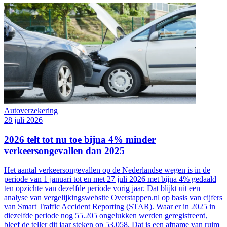
Autoverzekering
28 juli 2026
2026 telt tot nu toe bijna 4% minder
verkeersongevallen dan 2025
Het aantal verkeersongevallen op de Nederlandse wegen is in de
periode van 1 januari tot en met 27 juli 2026 met bijna 4% gedaald
ten opzichte van dezelfde periode vorig jaar. Dat blijkt uit een
analyse van vergelijkingswebsite Overstappen.nl op basis van cijfers
van Smart Traffic Accident Reporting (STAR). Waar er in 2025 in
diezelfde periode nog 55.205 ongelukken werden geregistreerd,
bleef de teller dit jaar steken op 53.058. Dat is een afname van ruim