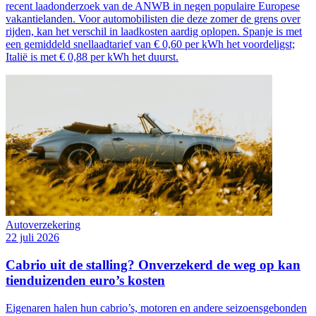
recent laadonderzoek van de ANWB in negen populaire Europese
vakantielanden. Voor automobilisten die deze zomer de grens over
rijden, kan het verschil in laadkosten aardig oplopen. Spanje is met
een gemiddeld snellaadtarief van € 0,60 per kWh het voordeligst;
Italië is met € 0,88 per kWh het duurst.
Autoverzekering
22 juli 2026
Cabrio uit de stalling? Onverzekerd de weg op kan
tienduizenden euro’s kosten
Eigenaren halen hun cabrio’s, motoren en andere seizoensgebonden