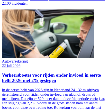
2.100 incidenten.
Autoverzekering
22 juli 2026
Verkeersboetes voor rijden onder invloed in eerste
helft 2026 met 2% gestegen
In de eerste helft van 2026 zijn in Nederland 24.132 misdrijven
geregistreerd voor rijden onder invloed van alcohol, drugs of
medicijnen. Dat zijn er 520 meer dan in dezelfde periode vorig jaar,
een stijging van 2,2%. Vooral in de grote steden nam het aantal
boetes voor deze overtreding toe. Rotterdam voert dit jaar de lijst