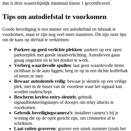
dan is deze waarschijnlijk minimaal klasse 1 gecertificeerd.
Tips om autodiefstal te voorkomen
Goede beveiliging is een manier om autodiefstal en inbraak te
voorkomen, maar er zijn nog veel meer manieren. Dit zijn onze tips
om de kans op diefstal te verkleinen:
Parkeer op goed verlichte plekken
: parkeer op een open
parkeerplek met goede straatverlichting. Autodieven gaan
graag ongezien en in het donker te werk.
Verberg waardevolle spullen
: laat geen waardevolle items
zichtbaar in de auto liggen; berg ze op in een dichte kofferbak
of neem ze mee.
Bewaar autosleutels veilig
: bewaar je sleutels op een veilige
plek, niet in de buurt van de voordeur waar het signaal kan
worden onderschept.
Bescherm keyless entry-sleutels
: gebruik
signaalblokkeringstasjes of doosjes om relay attacks te
voorkomen.
Gebruik beveiligingscamera’s
: installeer camera’s bij je
woning die op de oprit gericht zijn, om criminelen af te
schrikken.
Laat ruiten graveren
: graveer een uniek nummer (zoals het