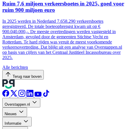
Ruim 7,6 miljoen verkeersboetes in 2025, goed voor
ruim 900 miljoen euro
In 2025 werden in Nederland 7.658.290 verkeersboetes
geregistreerd. De totale boeteopbrengst kwam uit op €
900.040.000,-. De meeste overtredingen werden vastgesteld in
Amsterdam, gevolgd door de gemeenten Stichtse Vecht en
Rotterdam. Te hard rijden was veruit de meest voorkomende
verkeersovertreding. Dat blijkt uit een analyse van Overstappen.nl
op basis van cijfers van het Centraal Justitieel Incassobureau over
2025.
Alle berichten
Terug naar boven
Overstappen.nl
Nieuws
Informatie