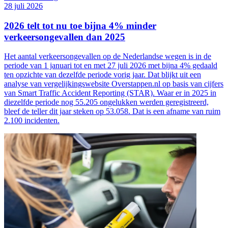
28 juli 2026
2026 telt tot nu toe bijna 4% minder
verkeersongevallen dan 2025
Het aantal verkeersongevallen op de Nederlandse wegen is in de
periode van 1 januari tot en met 27 juli 2026 met bijna 4% gedaald
ten opzichte van dezelfde periode vorig jaar. Dat blijkt uit een
analyse van vergelijkingswebsite Overstappen.nl op basis van cijfers
van Smart Traffic Accident Reporting (STAR). Waar er in 2025 in
diezelfde periode nog 55.205 ongelukken werden geregistreerd,
bleef de teller dit jaar steken op 53.058. Dat is een afname van ruim
2.100 incidenten.