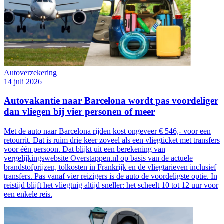
Autoverzekering
14 juli 2026
Autovakantie naar Barcelona wordt pas voordeliger
dan vliegen bij vier personen of meer
Met de auto naar Barcelona rijden kost ongeveer € 546,- voor een
retourrit. Dat is ruim drie keer zoveel als een vliegticket met transfers
voor één persoon. Dat blijkt uit een berekening van
vergelijkingswebsite Overstappen.nl op basis van de actuele
brandstofprijzen, tolkosten in Frankrijk en de vliegtarieven inclusief
transfers. Pas vanaf vier reizigers is de auto de voordeligste optie. In
reistijd blijft het vliegtuig altijd sneller: het scheelt 10 tot 12 uur voor
een enkele reis.