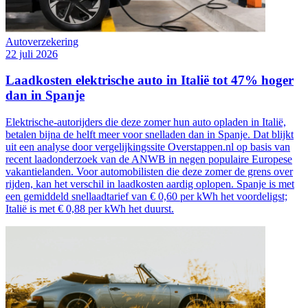
Autoverzekering
22 juli 2026
Laadkosten elektrische auto in Italië tot 47% hoger
dan in Spanje
Elektrische-autorijders die deze zomer hun auto opladen in Italië,
betalen bijna de helft meer voor snelladen dan in Spanje. Dat blijkt
uit een analyse door vergelijkingssite Overstappen.nl op basis van
recent laadonderzoek van de ANWB in negen populaire Europese
vakantielanden. Voor automobilisten die deze zomer de grens over
rijden, kan het verschil in laadkosten aardig oplopen. Spanje is met
een gemiddeld snellaadtarief van € 0,60 per kWh het voordeligst;
Italië is met € 0,88 per kWh het duurst.