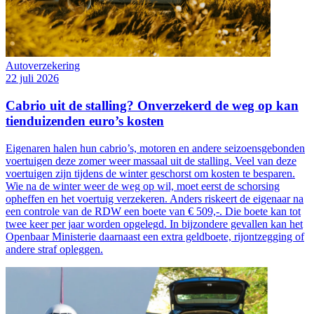
Autoverzekering
22 juli 2026
Cabrio uit de stalling? Onverzekerd de weg op kan
tienduizenden euro’s kosten
Eigenaren halen hun cabrio’s, motoren en andere seizoensgebonden
voertuigen deze zomer weer massaal uit de stalling. Veel van deze
voertuigen zijn tijdens de winter geschorst om kosten te besparen.
Wie na de winter weer de weg op wil, moet eerst de schorsing
opheffen en het voertuig verzekeren. Anders riskeert de eigenaar na
een controle van de RDW een boete van € 509,-. Die boete kan tot
twee keer per jaar worden opgelegd. In bijzondere gevallen kan het
Openbaar Ministerie daarnaast een extra geldboete, rijontzegging of
andere straf opleggen.