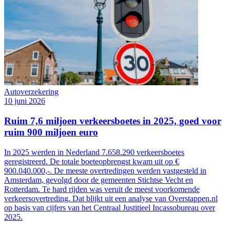
Autoverzekering
10 juni 2026
Ruim 7,6 miljoen verkeersboetes in 2025, goed voor
ruim 900 miljoen euro
In 2025 werden in Nederland 7.658.290 verkeersboetes
geregistreerd. De totale boeteopbrengst kwam uit op €
900.040.000,-. De meeste overtredingen werden vastgesteld in
Amsterdam, gevolgd door de gemeenten Stichtse Vecht en
Rotterdam. Te hard rijden was veruit de meest voorkomende
verkeersovertreding. Dat blijkt uit een analyse van Overstappen.nl
op basis van cijfers van het Centraal Justitieel Incassobureau over
2025.