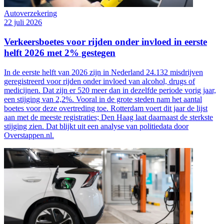
Autoverzekering
22 juli 2026
Verkeersboetes voor rijden onder invloed in eerste
helft 2026 met 2% gestegen
In de eerste helft van 2026 zijn in Nederland 24.132 misdrijven
geregistreerd voor rijden onder invloed van alcohol, drugs of
medicijnen. Dat zijn er 520 meer dan in dezelfde periode vorig jaar,
een stijging van 2,2%. Vooral in de grote steden nam het aantal
boetes voor deze overtreding toe. Rotterdam voert dit jaar de lijst
aan met de meeste registraties; Den Haag laat daarnaast de sterkste
stijging zien. Dat blijkt uit een analyse van politiedata door
Overstappen.nl.