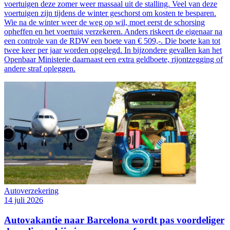
voertuigen deze zomer weer massaal uit de stalling. Veel van deze
voertuigen zijn tijdens de winter geschorst om kosten te besparen.
Wie na de winter weer de weg op wil, moet eerst de schorsing
opheffen en het voertuig verzekeren. Anders riskeert de eigenaar na
een controle van de RDW een boete van € 509,-. Die boete kan tot
twee keer per jaar worden opgelegd. In bijzondere gevallen kan het
Openbaar Ministerie daarnaast een extra geldboete, rijontzegging of
andere straf opleggen.
Autoverzekering
14 juli 2026
Autovakantie naar Barcelona wordt pas voordeliger