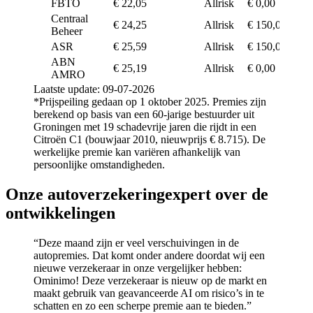
FBTO
€ 22,05
Allrisk
€ 0,00
Centraal
€ 24,25
Allrisk
€ 150,00
Beheer
ASR
€ 25,59
Allrisk
€ 150,00
ABN
€ 25,19
Allrisk
€ 0,00
AMRO
Laatste update: 09-07-2026
*Prijspeiling gedaan op 1 oktober 2025. Premies zijn
berekend op basis van een 60-jarige bestuurder uit
Groningen met 19 schadevrije jaren die rijdt in een
Citroën C1 (bouwjaar 2010, nieuwprijs € 8.715). De
werkelijke premie kan variëren afhankelijk van
persoonlijke omstandigheden.
Onze autoverzekeringexpert over de
ontwikkelingen
“Deze maand zijn er veel verschuivingen in de
autopremies. Dat komt onder andere doordat wij een
nieuwe verzekeraar in onze vergelijker hebben:
Ominimo! Deze verzekeraar is nieuw op de markt en
maakt gebruik van geavanceerde AI om risico’s in te
schatten en zo een scherpe premie aan te bieden.”