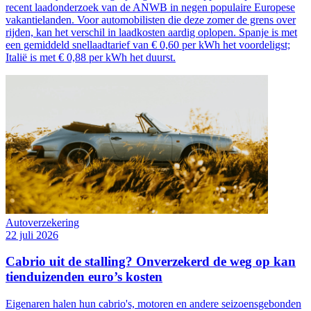
recent laadonderzoek van de ANWB in negen populaire Europese
vakantielanden. Voor automobilisten die deze zomer de grens over
rijden, kan het verschil in laadkosten aardig oplopen. Spanje is met
een gemiddeld snellaadtarief van € 0,60 per kWh het voordeligst;
Italië is met € 0,88 per kWh het duurst.
Autoverzekering
22 juli 2026
Cabrio uit de stalling? Onverzekerd de weg op kan
tienduizenden euro’s kosten
Eigenaren halen hun cabrio's, motoren en andere seizoensgebonden