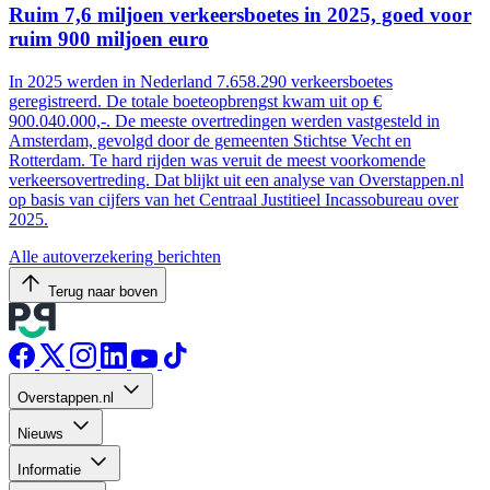
Ruim 7,6 miljoen verkeersboetes in 2025, goed voor
ruim 900 miljoen euro
In 2025 werden in Nederland 7.658.290 verkeersboetes
geregistreerd. De totale boeteopbrengst kwam uit op €
900.040.000,-. De meeste overtredingen werden vastgesteld in
Amsterdam, gevolgd door de gemeenten Stichtse Vecht en
Rotterdam. Te hard rijden was veruit de meest voorkomende
verkeersovertreding. Dat blijkt uit een analyse van Overstappen.nl
op basis van cijfers van het Centraal Justitieel Incassobureau over
2025.
Alle autoverzekering berichten
Terug naar boven
Overstappen.nl
Nieuws
Informatie