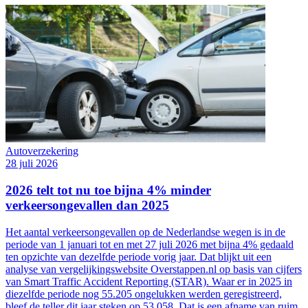
Autoverzekering
28 juli 2026
2026 telt tot nu toe bijna 4% minder
verkeersongevallen dan 2025
Het aantal verkeersongevallen op de Nederlandse wegen is in de
periode van 1 januari tot en met 27 juli 2026 met bijna 4% gedaald
ten opzichte van dezelfde periode vorig jaar. Dat blijkt uit een
analyse van vergelijkingswebsite Overstappen.nl op basis van cijfers
van Smart Traffic Accident Reporting (STAR). Waar er in 2025 in
diezelfde periode nog 55.205 ongelukken werden geregistreerd,
bleef de teller dit jaar steken op 53.058. Dat is een afname van ruim