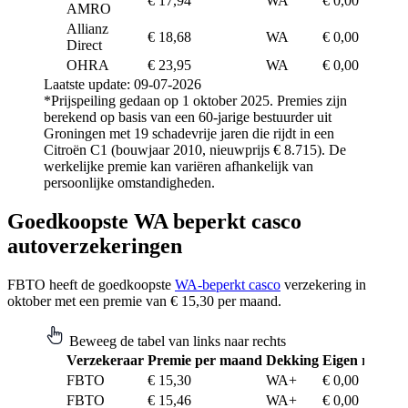
€ 17,94
WA
€ 0,00
AMRO
Allianz
€ 18,68
WA
€ 0,00
Direct
OHRA
€ 23,95
WA
€ 0,00
Laatste update: 09-07-2026
*Prijspeiling gedaan op 1 oktober 2025. Premies zijn
berekend op basis van een 60-jarige bestuurder uit
Groningen met 19 schadevrije jaren die rijdt in een
Citroën C1 (bouwjaar 2010, nieuwprijs € 8.715). De
werkelijke premie kan variëren afhankelijk van
persoonlijke omstandigheden.
Goedkoopste WA beperkt casco
autoverzekeringen
FBTO heeft de goedkoopste
WA-beperkt casco
verzekering in
oktober met een premie van € 15,30 per maand.
Beweeg de tabel van links naar rechts
Verzekeraar
Premie per maand
Dekking
Eigen risico
FBTO
€ 15,30
WA+
€ 0,00
FBTO
€ 15,46
WA+
€ 0,00