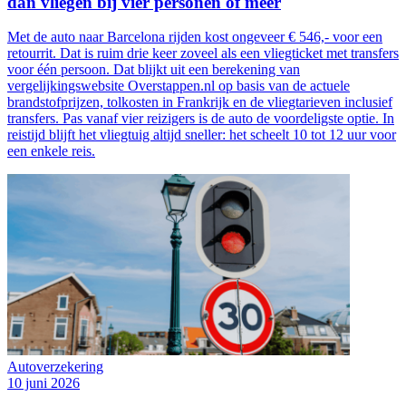
dan vliegen bij vier personen of meer
Met de auto naar Barcelona rijden kost ongeveer € 546,- voor een
retourrit. Dat is ruim drie keer zoveel als een vliegticket met transfers
voor één persoon. Dat blijkt uit een berekening van
vergelijkingswebsite Overstappen.nl op basis van de actuele
brandstofprijzen, tolkosten in Frankrijk en de vliegtarieven inclusief
transfers. Pas vanaf vier reizigers is de auto de voordeligste optie. In
reistijd blijft het vliegtuig altijd sneller: het scheelt 10 tot 12 uur voor
een enkele reis.
Autoverzekering
10 juni 2026