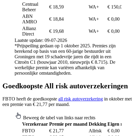
Centraal
€ 18,59
WA+
€ 150,00
Beheer
ABN
€ 18,84
WA+
€ 0,00
AMRO
Allianz
€ 19,68
WA+
€ 0,00
Direct
Laatste update: 09-07-2026
*Prijspeiling gedaan op 1 oktober 2025. Premies zijn
berekend op basis van een 60-jarige bestuurder uit
Groningen met 19 schadevrije jaren die rijdt in een
Citroën C1 (bouwjaar 2010, nieuwprijs € 8.715). De
werkelijke premie kan variëren afhankelijk van
persoonlijke omstandigheden.
Goedkoopste All risk autoverzekeringen
FBTO heeft de goedkoopste
all risk autoverzekering
in oktober met
een premie van € 21,77 per maand.
Beweeg de tabel van links naar rechts
Verzekeraar
Premie per maand
Dekking
Eigen risico
FBTO
€ 21,77
Allrisk
€ 0,00