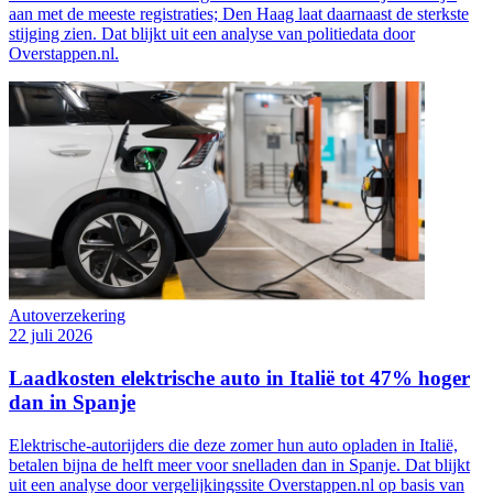
aan met de meeste registraties; Den Haag laat daarnaast de sterkste
stijging zien. Dat blijkt uit een analyse van politiedata door
Overstappen.nl.
Autoverzekering
22 juli 2026
Laadkosten elektrische auto in Italië tot 47% hoger
dan in Spanje
Elektrische-autorijders die deze zomer hun auto opladen in Italië,
betalen bijna de helft meer voor snelladen dan in Spanje. Dat blijkt
uit een analyse door vergelijkingssite Overstappen.nl op basis van