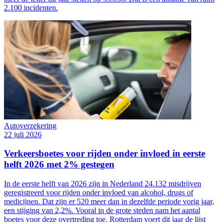
2.100 incidenten.
Autoverzekering
22 juli 2026
Verkeersboetes voor rijden onder invloed in eerste
helft 2026 met 2% gestegen
In de eerste helft van 2026 zijn in Nederland 24.132 misdrijven
geregistreerd voor rijden onder invloed van alcohol, drugs of
medicijnen. Dat zijn er 520 meer dan in dezelfde periode vorig jaar,
een stijging van 2,2%. Vooral in de grote steden nam het aantal
boetes voor deze overtreding toe. Rotterdam voert dit jaar de lijst