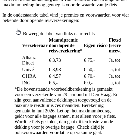
maximumbedrag hoog genoeg is voor de waarde van je fiets.
In de onderstaande tabel vind je premies en voorwaarden voor vier
bekende doorlopende reisverzekeringen:
Beweeg de tabel van links naar rechts
Maandpremie
Fietsdiefstal
Verzekeraar
doorlopende
Eigen risico
(recreatief g
reisverzekering*
meeverzeker
Allianz
€ 3,73
€ 75,-
Ja, tot € 1.000
Direct
Univé
€ 3,98
€ 50,-
Ja, tot € 1.000
OHRA
€ 4,57
€ 70,-
Ja, tot € 1.250
ING
€ 5,-
€ 0,-
Ja, tot € 1.500
*De bovenstaande voorbeeldberekening is gemaakt
voor een verzekerde van 29 jaar oud uit Den Haag. Er
zijn geen aanvullende dekkingen toegevoegd en de
maximale reisduur is zes maanden. Berekening
gemaakt in juni 2026. Let op: het maximumbedrag
geldt voor alle bagage samen, niet alleen voor je fiets.
Wordt je fiets gestolen, dan gaat dit ten koste van de
dekking voor je overige bagage. Check altijd je
polisvoorwaarden voordat je op vakantie gaat.