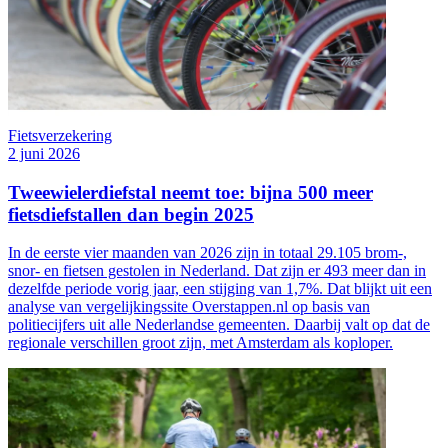
Fietsverzekering
2 juni 2026
Tweewielerdiefstal neemt toe: bijna 500 meer
fietsdiefstallen dan begin 2025
In de eerste vier maanden van 2026 zijn in totaal 29.105 brom-,
snor- en fietsen gestolen in Nederland. Dat zijn er 493 meer dan in
dezelfde periode vorig jaar, een stijging van 1,7%. Dat blijkt uit een
analyse van vergelijkingssite Overstappen.nl op basis van
politiecijfers uit alle Nederlandse gemeenten. Daarbij valt op dat de
regionale verschillen groot zijn, met Amsterdam als koploper.