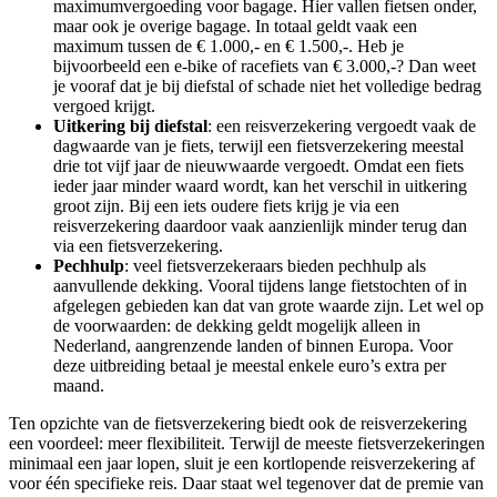
maximumvergoeding voor bagage. Hier vallen fietsen onder,
maar ook je overige bagage. In totaal geldt vaak een
maximum tussen de € 1.000,- en € 1.500,-. Heb je
bijvoorbeeld een e-bike of racefiets van € 3.000,-? Dan weet
je vooraf dat je bij diefstal of schade niet het volledige bedrag
vergoed krijgt.
Uitkering bij diefstal
: een reisverzekering vergoedt vaak de
dagwaarde van je fiets, terwijl een fietsverzekering meestal
drie tot vijf jaar de nieuwwaarde vergoedt. Omdat een fiets
ieder jaar minder waard wordt, kan het verschil in uitkering
groot zijn. Bij een iets oudere fiets krijg je via een
reisverzekering daardoor vaak aanzienlijk minder terug dan
via een fietsverzekering.
Pechhulp
: veel fietsverzekeraars bieden pechhulp als
aanvullende dekking. Vooral tijdens lange fietstochten of in
afgelegen gebieden kan dat van grote waarde zijn. Let wel op
de voorwaarden: de dekking geldt mogelijk alleen in
Nederland, aangrenzende landen of binnen Europa. Voor
deze uitbreiding betaal je meestal enkele euro’s extra per
maand.
Ten opzichte van de fietsverzekering biedt ook de reisverzekering
een voordeel: meer flexibiliteit. Terwijl de meeste fietsverzekeringen
minimaal een jaar lopen, sluit je een kortlopende reisverzekering af
voor één specifieke reis. Daar staat wel tegenover dat de premie van