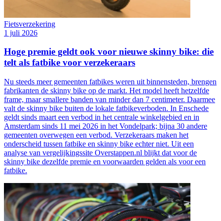
Fietsverzekering
1 juli 2026
Hoge premie geldt ook voor nieuwe skinny bike: die
telt als fatbike voor verzekeraars
Nu steeds meer gemeenten fatbikes weren uit binnensteden, brengen
fabrikanten de skinny bike op de markt. Het model heeft hetzelfde
frame, maar smallere banden van minder dan 7 centimeter. Daarmee
valt de skinny bike buiten de lokale fatbikeverboden. In Enschede
geldt sinds maart een verbod in het centrale winkelgebied en in
Amsterdam sinds 11 mei 2026 in het Vondelpark; bijna 30 andere
gemeenten overwegen een verbod. Verzekeraars maken het
onderscheid tussen fatbike en skinny bike echter niet. Uit een
analyse van vergelijkingssite Overstappen.nl blijkt dat voor de
skinny bike dezelfde premie en voorwaarden gelden als voor een
fatbike.