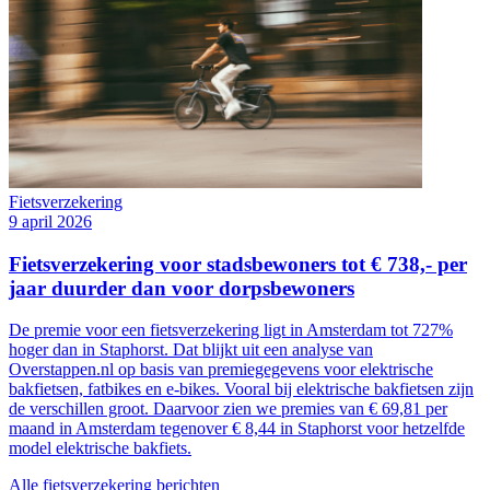
Fietsverzekering
9 april 2026
Fietsverzekering voor stadsbewoners tot € 738,- per
jaar duurder dan voor dorpsbewoners
De premie voor een fietsverzekering ligt in Amsterdam tot 727%
hoger dan in Staphorst. Dat blijkt uit een analyse van
Overstappen.nl op basis van premiegegevens voor elektrische
bakfietsen, fatbikes en e-bikes. Vooral bij elektrische bakfietsen zijn
de verschillen groot. Daarvoor zien we premies van € 69,81 per
maand in Amsterdam tegenover € 8,44 in Staphorst voor hetzelfde
model elektrische bakfiets.
Alle fietsverzekering berichten