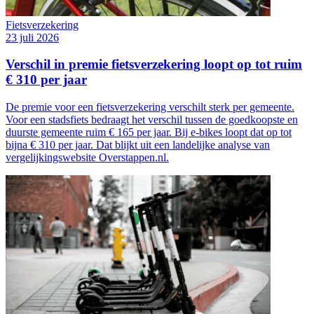
Fietsverzekering
23 juli 2026
Verschil in premie fietsverzekering loopt op tot ruim
€ 310 per jaar
De premie voor een fietsverzekering verschilt sterk per gemeente.
Voor een stadsfiets bedraagt het verschil tussen de goedkoopste en
duurste gemeente ruim € 165 per jaar. Bij e-bikes loopt dat op tot
bijna € 310 per jaar. Dat blijkt uit een landelijke analyse van
vergelijkingswebsite Overstappen.nl.