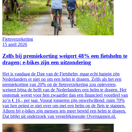
Fietsverzekering
15 april 2026
Zelfs bij premiekorting weigert 48% een fietshelm te
dragen; e-bikes zijn een uitzondering
Het is vandaag de Dag van de Fietshelm, maar echt happig zijn
Nederlanders er niet op om een helm te dragen. Zelfs als het een
premiekorting van 20% op de fietsverzekering zou opleveren,
weigert bijna de helft van de Nederlanders een helm te dragen. Het
ongemak weegt voor hen zwaarder dan een financieel voordeel van
zo’n € 16,- per jaar. Vooral jongeren zijn onwelwillend: ruim 70%
van hen peinst er niet over om met een helm op de fiets te stappen.
Alleen bij e-bikes zijn mensen iets meer bereid een helm te dragen.
Dat blijkt uit onderzoek van vergelijkingssite Overstappen.nl.