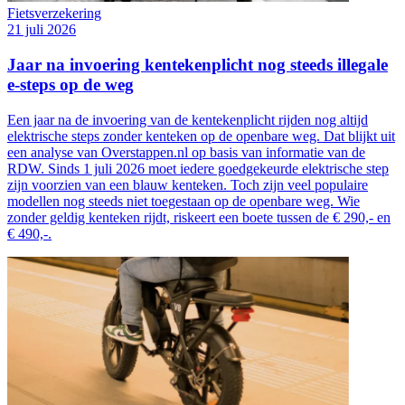
Fietsverzekering
21 juli 2026
Jaar na invoering kentekenplicht nog steeds illegale
e-steps op de weg
Een jaar na de invoering van de kentekenplicht rijden nog altijd
elektrische steps zonder kenteken op de openbare weg. Dat blijkt uit
een analyse van Overstappen.nl op basis van informatie van de
RDW. Sinds 1 juli 2026 moet iedere goedgekeurde elektrische step
zijn voorzien van een blauw kenteken. Toch zijn veel populaire
modellen nog steeds niet toegestaan op de openbare weg. Wie
zonder geldig kenteken rijdt, riskeert een boete tussen de € 290,- en
€ 490,-.