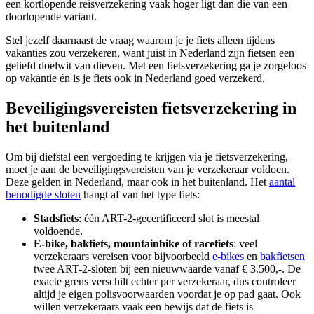
een kortlopende reisverzekering vaak hoger ligt dan die van een
doorlopende variant.
Stel jezelf daarnaast de vraag waarom je je fiets alleen tijdens
vakanties zou verzekeren, want juist in Nederland zijn fietsen een
geliefd doelwit van dieven. Met een fietsverzekering ga je zorgeloos
op vakantie én is je fiets ook in Nederland goed verzekerd.
Beveiligingsvereisten fietsverzekering in
het buitenland
Om bij diefstal een vergoeding te krijgen via je fietsverzekering,
moet je aan de beveiligingsvereisten van je verzekeraar voldoen.
Deze gelden in Nederland, maar ook in het buitenland. Het
aantal
benodigde sloten
hangt af van het type fiets:
Stadsfiets
: één ART-2-gecertificeerd slot is meestal
voldoende.
E-bike, bakfiets, mountainbike of racefiets
: veel
verzekeraars vereisen voor bijvoorbeeld
e-bikes
en
bakfietsen
twee ART-2-sloten bij een nieuwwaarde vanaf € 3.500,-. De
exacte grens verschilt echter per verzekeraar, dus controleer
altijd je eigen polisvoorwaarden voordat je op pad gaat. Ook
willen verzekeraars vaak een bewijs dat de fiets is