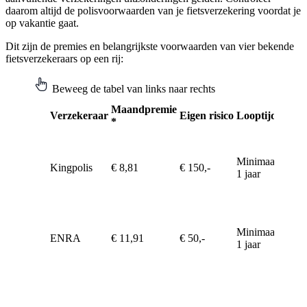
daarom altijd de polisvoorwaarden van je fietsverzekering voordat je
op vakantie gaat.
Dit zijn de premies en belangrijkste voorwaarden van vier bekende
fietsverzekeraars op een rij:
Beweeg de tabel van links naar rechts
Maandpremie
Verzekeraar
Eigen risico
Looptijd
Dekk
*
Minimaal
Kingpolis
€ 8,81
€ 150,-
Diefst
1 jaar
Minimaal
ENRA
€ 11,91
€ 50,-
Diefst
1 jaar