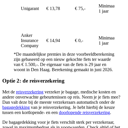
Minimaal
Unigarant
€ 13,78
€ 75,-
Diefst
1 jaar
Anker
Minimaal
Insurance
€ 14,94
€ 0,-
Diefst
1 jaar
Company
*De maandelijkse premies in deze voorbeeldberekening
zijn gebaseerd op een nieuw gekochte fiets ter waarde
van € 1.500,-. De eigenaar van de fiets is 29 jaar en
woont in Den Haag. Berekening gemaakt in juni 2026.
Optie 2: de reisverzekering
Met de
reisverzekering
verzeker je bagage, medische kosten en
andere onverwachte gebeurtenissen op reis. Neem je je fiets mee?
Dan valt deze bij de meeste verzekeraars automatisch onder de
bagagedekking
van je reisverzekering. Je hebt hierbij de keuze
tussen een kortlopende- en een
doorlopende reisverzekering
.
De bagagedekking voor je fiets verschilt sterk per verzekeraar,
zowel in maximumbedrag als in voorwaarden. Check altijd of het