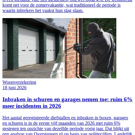
komt net voor de zomervakantie, wat traditioneel de periode is
waarin inbrekers het vaakst hun slag slaan.
Woonverzekering
18 juni 2026
Inbraken in schuren en garages nemen toe: ruim 6%
meer incidenten in 2026
Het aantal geregistreerde diefstallen en inbraken in boxen, garages
en schuren is in de eerste vijf maanden van 2026 met ruim 6%
gestegen ten opzichte van dezelfde periode vorig jaar. Dat blijkt uit
een analyse van Overstappen.nl op basis van politiecijfers. Landelijk