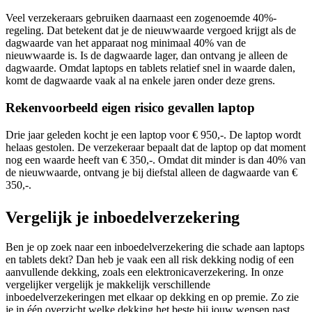
Veel verzekeraars gebruiken daarnaast een zogenoemde 40%-
regeling. Dat betekent dat je de nieuwwaarde vergoed krijgt als de
dagwaarde van het apparaat nog minimaal 40% van de
nieuwwaarde is. Is de dagwaarde lager, dan ontvang je alleen de
dagwaarde. Omdat laptops en tablets relatief snel in waarde dalen,
komt de dagwaarde vaak al na enkele jaren onder deze grens.
Rekenvoorbeeld eigen risico gevallen laptop
Drie jaar geleden kocht je een laptop voor € 950,-. De laptop wordt
helaas gestolen. De verzekeraar bepaalt dat de laptop op dat moment
nog een waarde heeft van € 350,-. Omdat dit minder is dan 40% van
de nieuwwaarde, ontvang je bij diefstal alleen de dagwaarde van €
350,-.
Vergelijk je inboedelverzekering
Ben je op zoek naar een inboedelverzekering die schade aan laptops
en tablets dekt? Dan heb je vaak een all risk dekking nodig of een
aanvullende dekking, zoals een elektronicaverzekering. In onze
vergelijker vergelijk je makkelijk verschillende
inboedelverzekeringen met elkaar op dekking en op premie. Zo zie
je in één overzicht welke dekking het beste bij jouw wensen past,