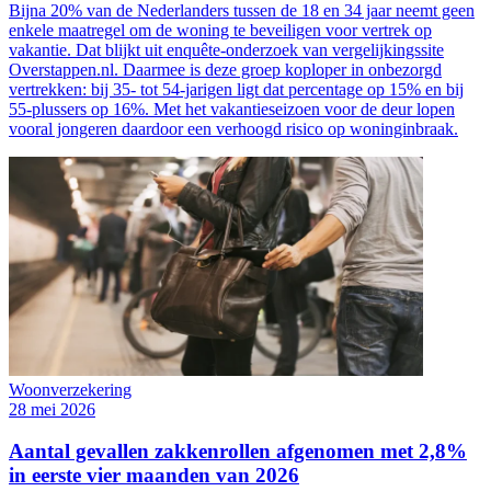
Bijna 20% van de Nederlanders tussen de 18 en 34 jaar neemt geen
enkele maatregel om de woning te beveiligen voor vertrek op
vakantie. Dat blijkt uit enquête-onderzoek van vergelijkingssite
Overstappen.nl. Daarmee is deze groep koploper in onbezorgd
vertrekken: bij 35- tot 54-jarigen ligt dat percentage op 15% en bij
55-plussers op 16%. Met het vakantieseizoen voor de deur lopen
vooral jongeren daardoor een verhoogd risico op woninginbraak.
Woonverzekering
28 mei 2026
Aantal gevallen zakkenrollen afgenomen met 2,8%
in eerste vier maanden van 2026