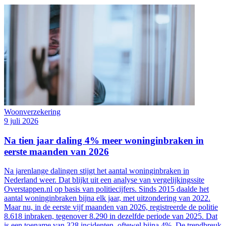
Woonverzekering
9 juli 2026
Na tien jaar daling 4% meer woninginbraken in
eerste maanden van 2026
Na jarenlange dalingen stijgt het aantal woninginbraken in
Nederland weer. Dat blijkt uit een analyse van vergelijkingssite
Overstappen.nl op basis van politiecijfers. Sinds 2015 daalde het
aantal woninginbraken bijna elk jaar, met uitzondering van 2022.
Maar nu, in de eerste vijf maanden van 2026, registreerde de politie
8.618 inbraken, tegenover 8.290 in dezelfde periode van 2025. Dat
is een toename van 328 incidenten, oftewel bijna 4%. De trendbreuk