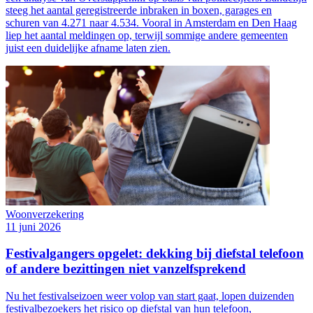
steeg het aantal geregistreerde inbraken in boxen, garages en
schuren van 4.271 naar 4.534. Vooral in Amsterdam en Den Haag
liep het aantal meldingen op, terwijl sommige andere gemeenten
juist een duidelijke afname laten zien.
Woonverzekering
11 juni 2026
Festivalgangers opgelet: dekking bij diefstal telefoon
of andere bezittingen niet vanzelfsprekend
Nu het festivalseizoen weer volop van start gaat, lopen duizenden
festivalbezoekers het risico op diefstal van hun telefoon,