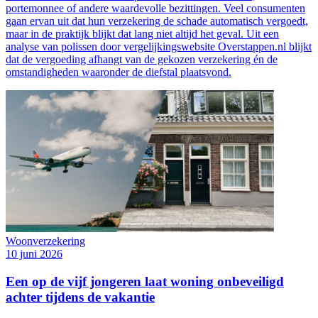
portemonnee of andere waardevolle bezittingen. Veel consumenten
gaan ervan uit dat hun verzekering de schade automatisch vergoedt,
maar in de praktijk blijkt dat lang niet altijd het geval. Uit een
analyse van polissen door vergelijkingswebsite Overstappen.nl blijkt
dat de vergoeding afhangt van de gekozen verzekering én de
omstandigheden waaronder de diefstal plaatsvond.
Woonverzekering
10 juni 2026
Een op de vijf jongeren laat woning onbeveiligd
achter tijdens de vakantie