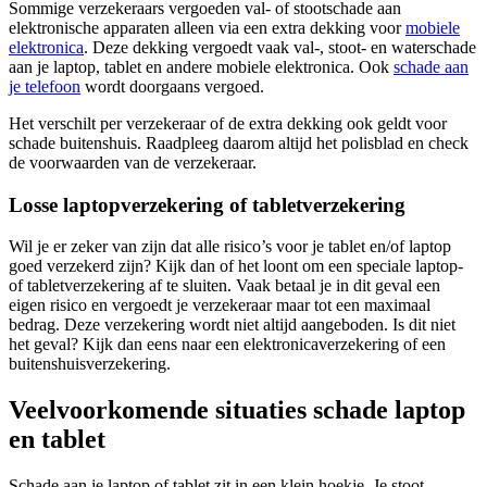
Sommige verzekeraars vergoeden val- of stootschade aan
elektronische apparaten alleen via een extra dekking voor
mobiele
elektronica
. Deze dekking vergoedt vaak val-, stoot- en waterschade
aan je laptop, tablet en andere mobiele elektronica. Ook
schade aan
je telefoon
wordt doorgaans vergoed.
Het verschilt per verzekeraar of de extra dekking ook geldt voor
schade buitenshuis. Raadpleeg daarom altijd het polisblad en check
de voorwaarden van de verzekeraar.
Losse laptopverzekering of tabletverzekering
Wil je er zeker van zijn dat alle risico’s voor je tablet en/of laptop
goed verzekerd zijn? Kijk dan of het loont om een speciale laptop-
of tabletverzekering af te sluiten. Vaak betaal je in dit geval een
eigen risico en vergoedt je verzekeraar maar tot een maximaal
bedrag. Deze verzekering wordt niet altijd aangeboden. Is dit niet
het geval? Kijk dan eens naar een elektronicaverzekering of een
buitenshuisverzekering.
Veelvoorkomende situaties schade laptop
en tablet
Schade aan je laptop of tablet zit in een klein hoekje. Je stoot