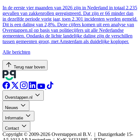
In de eerste vier maanden van 2026 zijn in Nederland in totaal 2.235
gevallen van zakkenrollen geregistreerd. Dat zijn er 66 minder dan
in dezelfde periode vorig jaar, toen 2.301 incidenten werden gemeld.
Dit is een daling van 2,8%. Deze cijfers komen uit een analyse van
Overstappen.nl op basis van politiecijfers uit alle Nederlandse
gemeenten. Ondanks de lichte landelijke daling zijn de verschillen
tussen gemeenten groot, met Amsterdam als duidelijke koploper.
Alle berichten
Terug naar boven
Overstappen.nl
Nieuws
Informatie
Contact
Copyright © 2009-2026 Overstappen.nl B.V. | Danzigerkade 15-
A5 1013 AP Amsterdam | KvK 34331885 | BTW