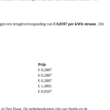
ngen een terugleververgoeding van
€ 0,0597 per kWh stroom
. Dit
Prijs
€ 0,2887
€ 0,2887
€ 0,2887
€ 1,4991
€ 0,0597
 in Den Haag. De netbeheerkosten zijn van Stedin en de