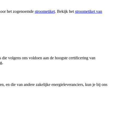
e door het zogenoemde
stroometiket
. Bekijk het
stroometiket van
rs die volgens ons voldoen aan de hoogste certificering van
g.
en, en die van andere zakelijke energieleveranciers, kun je bij ons