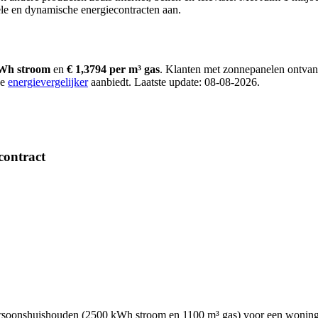
ele en dynamische energiecontracten aan.
kWh stroom
en
€ 1,3794 per m³ gas
. Klanten met zonnepanelen ontva
ze
energievergelijker
aanbiedt. Laatste update: 08-08-2026.
contract
persoonshuishouden (2500 kWh stroom en 1100 m³ gas) voor een woning