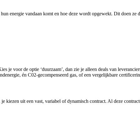
aar hun energie vandaan komt en hoe deze wordt opgewekt. Dit doen z
Kies je voor de optie ‘duurzaam’, dan zie je alleen deals van leverancie
denergie, én C02-gecompenseerd gas, of een vergelijkbare certificerin
je kiezen uit een vast, variabel of dynamisch contract. Al deze contract