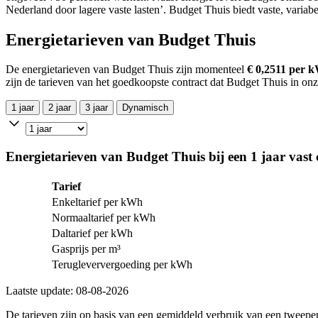
Nederland door lagere vaste lasten’. Budget Thuis biedt vaste, variab
Energietarieven van Budget Thuis
De energietarieven van Budget Thuis zijn momenteel
€ 0,2511 per 
zijn de tarieven van het goedkoopste contract dat Budget Thuis in on
1 jaar
2 jaar
3 jaar
Dynamisch
Energietarieven van Budget Thuis bij een 1 jaar vast 
Tarief
Enkeltarief per kWh
Normaaltarief per kWh
Daltarief per kWh
Gasprijs per m³
Terugleververgoeding per kWh
Laatste update: 08-08-2026
De tarieven zijn op basis van een gemiddeld verbruik van een twee